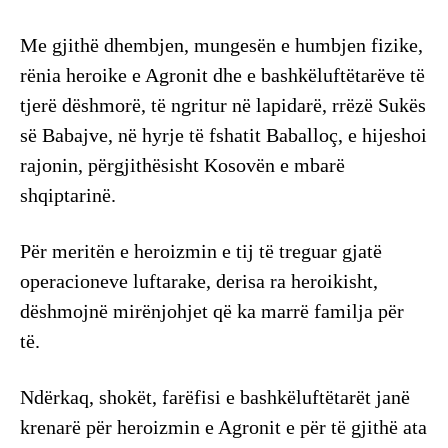
Me gjithë dhembjen, mungesën e humbjen fizike,
rënia heroike e Agronit dhe e bashkëluftëtarëve të
tjerë dëshmorë, të ngritur në lapidarë, rrëzë Sukës
së Babajve, në hyrje të fshatit Baballoç, e hijeshoi
rajonin, përgjithësisht Kosovën e mbarë
shqiptarinë.
Për meritën e heroizmin e tij të treguar gjatë
operacioneve luftarake, derisa ra heroikisht,
dëshmojnë mirënjohjet që ka marrë familja për
të.
Ndërkaq, shokët, farëfisi e bashkëluftëtarët janë
krenarë për heroizmin e Agronit e për të gjithë ata