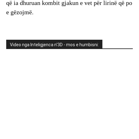
që ia dhuruan kombit gjakun e vet për lirinë që po
e gëzojmë.
Video nga Inteligjenca n'3D - mos e humbisni: