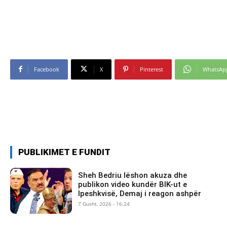
Facebook
X
Pinterest
WhatsAp
PUBLIKIMET E FUNDIT
Sheh Bedriu lëshon akuza dhe
publikon video kundër BIK-ut e
Ipeshkvisë, Demaj i reagon ashpër
7 Gusht, 2026 - 16:24