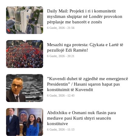
Daily Mail: Projekti i ri i komunitetit
mysliman shqiptar në Londër provokon
përplasje me banorët e zonës
6 Gusht, 2026 - 21:56
Mesazhi nga protesta: Gjykata e Lartë të
pezullojë Edi Ramën!
6 Gusht, 2026 - 20:21
​”Kuvendi duhet të zgjedhë me emergjencë
Presidentin” / Hasani sqaron hapat pas
konstituimit të Kuvendit
6 Gusht, 2026 - 12:43
Abdixhiku e Osmani nuk flasin para
mediave pasi Kurti shtyri seancën
konstituive
6 Gusht, 2026 - 11:13