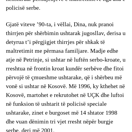
policisë serbe.
Gjatë viteve ’90-ta, i vëllai, Dina, nuk pranoi
thirrjen për shërbimin ushtarak jugosllav, derisa u
detyrua t’i përgjigjet thirrjes për shkak të
maltretimit me përmasa familjare. Madje edhe
atje në Petrinje, si ushtar në luftën serbo-kroate, u
rreshtua në frontin kroat kundër serbëve dhe fitoi
përvojë të çmueshme ushtarake, që i shërbeu më
vonë si ushtar në Kosovë. Më 1996, ky kthehet në
Kosovë, martohet e rekrutohet në UÇK dhe luftoi
në funksion të ushtarit të policisë speciale
ushtarake, zinet e burgoset më 14 shtator 1998
dhe vuan dënimin tri vjet rresht nëpër burgje
serbe, deri më 2001.