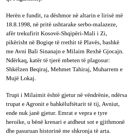
Herën e fundit, ra dëshmor në altarin e lirisë më
18.8.1998, në pritë ushtarake serbo-malazeze,
afër trekufirit Kosovë-Shqipëri-Mali i Zi,
pikërisht në Bogiqe të rrethit të Plavës, bashkë
me Avni Bali Sinanajn e Milaim Rexhë Gjocajn.
Ndërkaq, katër të tjerë mbeten të plagosur:
Shkëlzen Beqiraj, Mehmet Tahiraj, Muharrem e
Mujë Lokaj.
Trupi i Milaimit është gjetur në vëndrënie, ndërsa
trupat e Agronit e bahkëluftëtarit të tij, Avniut,
ende nuk janë gjetur. Emrat e vepra e tyre
heroike, u bënë krenari e atdheut sot e gjithmonë
dhe pasuruan historinë me shkronja të arta.