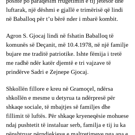
poshtë po paraqesim rrugëtimin e tij jetësor dhe
luftarak, një dëshmi e gjallë e trimërisë që lindi
në Baballoq për t’u bërë nder i mbarë kombit.
Agron S. Gjocaj lindi në fshatin Baballoq të
komunës së Deçanit, më 10.4.1978, në një familje
bujare me traditë patriotike. Ishte fëmija i tretë
me radhë ndër katër djemtë e tri vajzave të
prindërve Sadri e Zejnepe Gjocaj.
Shkollën fillore e kreu në Gramoçel, ndërsa
shkollën e mesme u detyrua ta ndërpresë për
shkaqe sociale, të mbajtjes së familjes dhe
fillimit të luftës. Për shkaqe kryeneqësie mohuese
ndaj pushtetit të instaluar serb, familja e tij iu ka
nënshtruar përndjekjeve e maltretimeve nga ana e