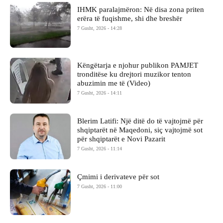
IHMK paralajmëron: Në disa zona priten
erëra të fuqishme, shi dhe breshër
7 Gusht, 2026 - 14:28
Këngëtarja e njohur publikon PAMJET
tronditëse ku drejtori muzikor tenton
abuzimin me të (Video)
7 Gusht, 2026 - 14:11
Blerim Latifi: Një ditë do të vajtojmë për
shqiptarët në Maqedoni, siç vajtojmë sot
për shqiptarët e Novi Pazarit
7 Gusht, 2026 - 11:14
Çmimi i derivateve për sot
7 Gusht, 2026 - 11:00