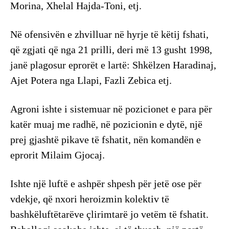
Morina, Xhelal Hajda-Toni, etj.
Në ofensivën e zhvilluar në hyrje të këtij fshati,
që zgjati që nga 21 prilli, deri më 13 gusht 1998,
janë plagosur eprorët e lartë: Shkëlzen Haradinaj,
Ajet Potera nga Llapi, Fazli Zebica etj.
Agroni ishte i sistemuar në pozicionet e para për
katër muaj me radhë, në pozicionin e dytë, një
prej gjashtë pikave të fshatit, nën komandën e
eprorit Milaim Gjocaj.
Ishte një luftë e ashpër shpesh për jetë ose për
vdekje, që nxori heroizmin kolektiv të
bashkëluftëtarëve çlirimtarë jo vetëm të fshatit.