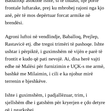
Baballoqi asokohe ishte, si të thuash, një portë
frontale luftarake, prej ku mbrohej rajoni nga kjo
anë, për të mos depërtuar forcat armike në
brendësi.
Agroni luftoi në vendlindje, Baballoq, Prejlep,
Rastavicë etj. dhe tregoi trimëri të pashoqe. Ishte
ushtar i përpiktë, i guximshëm në vijën e parë të
frontit e kudo që pati nevojë. Ai, disa herë vajti
edhe në Malësi për furnizimin e UÇK-s me armë,
bashkë me Milaimin, i cili e ka njohur mirë
terrenin e bjeshkëve.
Ishte i guximshëm, i padjallëzuar, trim, i
sjellshëm dhe i gatshëm për kryerjen e çdo detyre
që i ngarkohej.