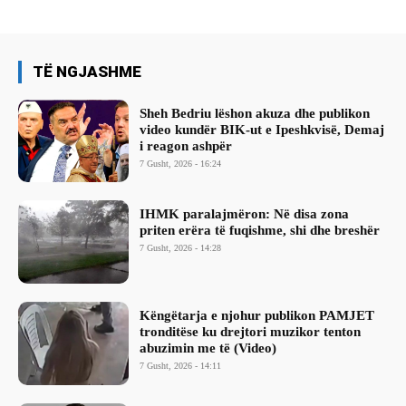
TË NGJASHME
Sheh Bedriu lëshon akuza dhe publikon
video kundër BIK-ut e Ipeshkvisë, Demaj
i reagon ashpër
7 Gusht, 2026 - 16:24
IHMK paralajmëron: Në disa zona
priten erëra të fuqishme, shi dhe breshër
7 Gusht, 2026 - 14:28
Këngëtarja e njohur publikon PAMJET
tronditëse ku drejtori muzikor tenton
abuzimin me të (Video)
7 Gusht, 2026 - 14:11