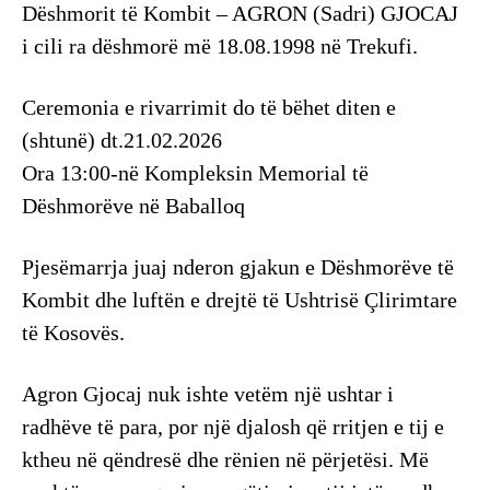
Dëshmorit të Kombit – AGRON (Sadri) GJOCAJ
i cili ra dëshmorë më 18.08.1998 në Trekufi.
Ceremonia e rivarrimit do të bëhet diten e
(shtunë) dt.21.02.2026
Ora 13:00-në Kompleksin Memorial të
Dëshmorëve në Baballoq
Pjesëmarrja juaj nderon gjakun e Dëshmorëve të
Kombit dhe luftën e drejtë të Ushtrisë Çlirimtare
të Kosovës.
Agron Gjocaj nuk ishte vetëm një ushtar i
radhëve të para, por një djalosh që rritjen e tij e
ktheu në qëndresë dhe rënien në përjetësi. Më