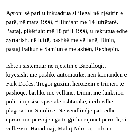
Agroni së pari u inkuadrua si ilegal në njësitin e
parë, në mars 1998, fillimisht me 14 luftëtarë.
Pastaj, pikërisht më 18 prill 1998, u rekrutua edhe
zyrtarisht në luftë, bashkë me vëllanë, Dinin,
pastaj Faikun e Samiun e me axhën, Rexhepin.
Ishte i sistemuar në njësitin e Baballoqit,
kryesisht me pushkë automatike, nën komandën e
Faik Dodës. Tregoi guxim, heroizëm e trimëri të
pashoqe, bashkë me vëllanë, Dinin, me funksion
polic i njësisë speciale ushtarake, i cili edhe
plagoset në Smolicë. Në vendlindje pati edhe
eprorë me përvojë nga të gjitha rajonet përreth, si
vëllezërit Haradinaj, Maliq Ndreca, Lulzim