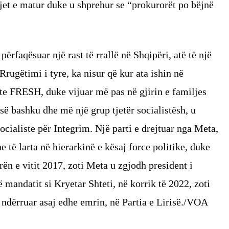
et e matur duke u shprehur se “prokurorët po bëjnë
rfaqësuar një rast të rrallë në Shqipëri, atë të një
 Rrugëtimi i tyre, ka nisur që kur ata ishin në
ste FRESH, duke vijuar më pas në gjirin e familjes
, së bashku dhe më një grup tjetër socialistësh, u
cialiste për Integrim. Një parti e drejtuar nga Meta,
të larta në hierarkinë e kësaj force politike, duke
rën e vitit 2017, zoti Meta u zgjodh president i
 mandatit si Kryetar Shteti, në korrik të 2022, zoti
 ndërruar asaj edhe emrin, në Partia e Lirisë./VOA