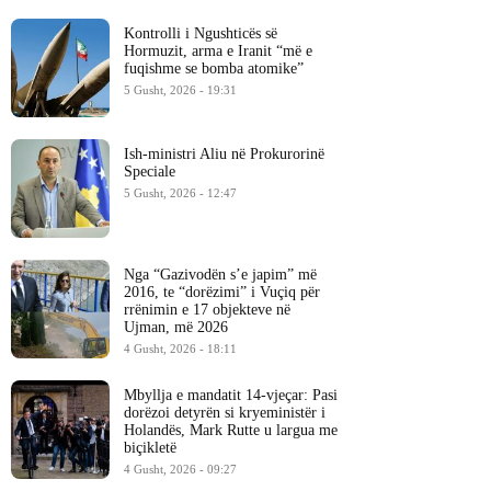
Kontrolli i Ngushticës së
Hormuzit, arma e Iranit “më e
fuqishme se bomba atomike”
5 Gusht, 2026 - 19:31
Ish-ministri ​Aliu në Prokurorinë
Speciale
5 Gusht, 2026 - 12:47
Nga “Gazivodën s’e japim” më
2016, te “dorëzimi” i Vuçiq për
rrënimin e 17 objekteve në
Ujman, më 2026
4 Gusht, 2026 - 18:11
Mbyllja e mandatit 14-vjeçar: Pasi
dorëzoi detyrën si kryeministër i
Holandës, Mark Rutte u largua me
biçikletë
4 Gusht, 2026 - 09:27