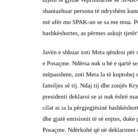
shantazhuar persona të ndryshëm kund
më afër me SPAK-un se sa me mua. Po
bashkëshortes, as përmes askujt tjetër
Javën e shkuar zoti Meta qëndroi për 
e Posaçme. Ndërsa nuk u bë e qartë se p
mëpasshme, zoti Meta la të kuptohej s
familjes së tij. Ndaj tij dhe zonjës K
presidenti deklaroi se ai nuk është ma
cilat ai ia la përgjegjësinë bashkësh
dhe gjatë emisionit të së enjtes, duke
Posaçme. Ndërkohë që në deklarimet e 