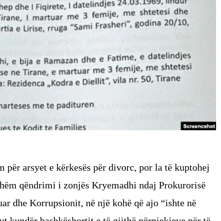
 për arsyet e kërkesës për divorc, por la të kuptohej
eshëm qëndrimi i zonjës Kryemadhi ndaj Prokurorisë
r dhe Korrupsionit, në një kohë që ajo “ishte në
ut kundër bashkëshortit e të gjithë përpjekjeve për të