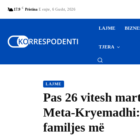
C
17.9
Pristina
E enjte, 6 Gusht, 2026
LAJME
BIZNE
TJERA
LAJME
Pas 26 vitesh mart
Meta-Kryemadhi: I
familjes më