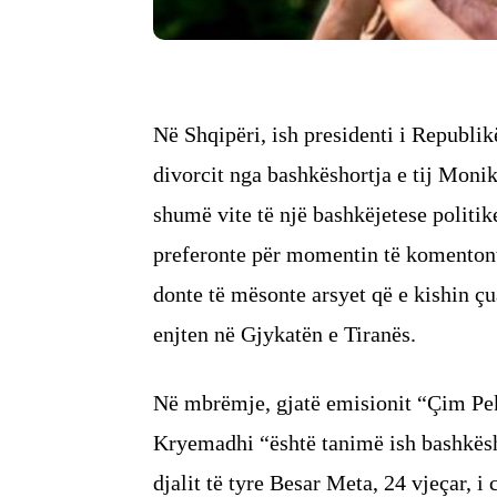
Në Shqipëri, ish presidenti i Republikë
divorcit nga bashkëshortja e tij Mon
shumë vite të një bashkëjetese politi
preferonte për momentin të komentont
donte të mësonte arsyet që e kishin çu
enjten në Gjykatën e Tiranës.
Në mbrëmje, gjatë emisionit “Çim Peka
Kryemadhi “është tanimë ish bashkësh
djalit të tyre Besar Meta, 24 vjeçar, i c