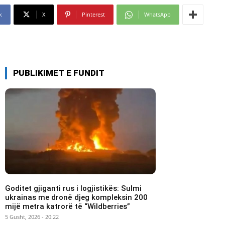
k
X
Pinterest
WhatsApp
PUBLIKIMET E FUNDIT
Goditet gjiganti rus i logjistikës: Sulmi
ukrainas me dronë djeg kompleksin 200
mijë metra katrorë të “Wildberries”
5 Gusht, 2026 - 20:22