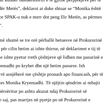
ër Metës”, deklaroi ai duke shtuar se “Monika është
r SPAK-u nuk e merr dot peng Ilir Metën, as përmes
”.
më shumë se tre orë përballë hetuesve në Prokurorinë
ër cilin hetim ai ishte thirrur, në deklarimet e tij të
e ishte pyetur rreth çështjeve që lidhen me pasurinë e
ryemadhi po kryhet dhe një hetim pasuror. Ish
rrë asnjëherë me çështje pronash apo financash, për të
ortes Monika Kryemadhi. Të njëjtin qëndrim ai mbajti
 përsëritur po ashtu akuzat ndaj Prokurorisë së
saj, pas marrjes në pyetje po në Prokurorinë e