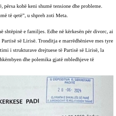
etë, përsa kohë keni shumë tensione dhe probleme.
më të qetë”, u shpreh zoti Meta.
ë shtëpinë e familjes. Edhe në kërkesën për divorc, ai
ë Partisë së Lirisë. Tronditja e marrëdhënieve mes tyre
imi i strukturave drejtuese të Partisë së Lirisë, la
 shkëmbyen dhe polemika gjatë mbledhjeve të