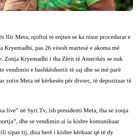
s Ilir Meta, njoftoi te enjten se ka nisur procedurat e
ika Kryemadhi, pas 26 vitesh martesë e akoma më
ke. Zonja Kryemadhi i tha Zërit të Amerikës se nuk
e vendimin e bashkëshortit të saj dhe se më parë
ar zotin Meta në kërkesën për divorc, të depozituar të
 live” në Syri.Tv, ish presidenti Meta, tha se zonja
ortja”, dhe se vendimin ai ia kishte komunikuar
ili sipas tij, disa herë i kishte kërkuar që të dy