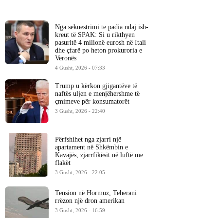
Nga sekuestrimi te padia ndaj ish-
kreut të SPAK: Si u rikthyen
pasuritë 4 milionë eurosh në Itali
dhe çfarë po heton prokuroria e
Veronës
4 Gusht, 2026 - 07:33
Trump u kërkon gjigantëve të
naftës uljen e menjëhershme të
çmimeve për konsumatorët
3 Gusht, 2026 - 22:40
Përfshihet nga zjarri një
apartament në Shkëmbin e
Kavajës, zjarrfikësit në luftë me
flakët
3 Gusht, 2026 - 22:05
Tension në Hormuz, Teherani
rrëzon një dron amerikan
3 Gusht, 2026 - 16:59