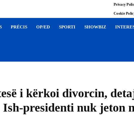
Privacy Poli
Cookie Poli
S
PRÉCIS
OP/ED
SPORTI
SHOWBIZ
INTERE
esë i kërkoi divorcin, deta
sh-presidenti nuk jeton n