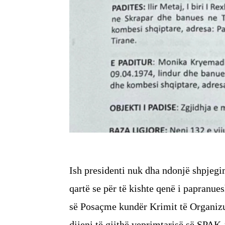
Ish presidenti nuk dha ndonjë shpjegim
qartë se për të kishte qenë i papranu
së Posaçme kundër Krimit të Organizua
dijeni të gjithë veprimtarisë së SPAK-