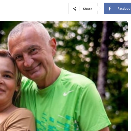
Faceboo
Share