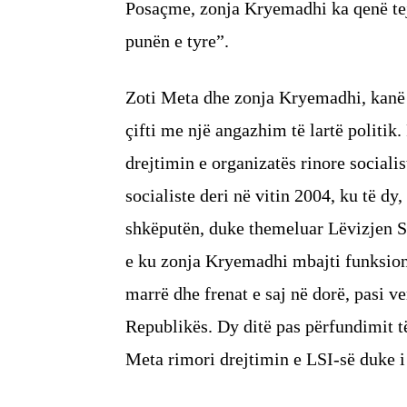
Posaçme, zonja Kryemadhi ka qenë tej
punën e tyre”.
Zoti Meta dhe zonja Kryemadhi, kanë pë
çifti me një angazhim të lartë politik.
drejtimin e organizatës rinore sociali
socialiste deri në vitin 2004, ku të dy
shkëputën, duke themeluar Lëvizjen So
e ku zonja Kryemadhi mbajti funksione 
marrë dhe frenat e saj në dorë, pasi ve
Republikës. Dy ditë pas përfundimit të
Meta rimori drejtimin e LSI-së duke i