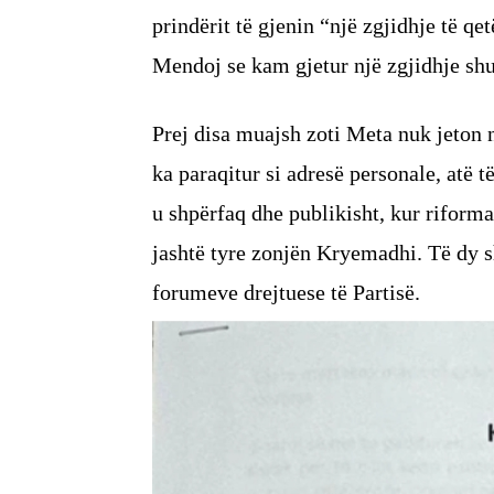
prindërit të gjenin “një zgjidhje të q
Mendoj se kam gjetur një zgjidhje shu
Prej disa muajsh zoti Meta nuk jeton n
ka paraqitur si adresë personale, atë t
u shpërfaq dhe publikisht, kur riformat
jashtë tyre zonjën Kryemadhi. Të dy
forumeve drejtuese të Partisë.