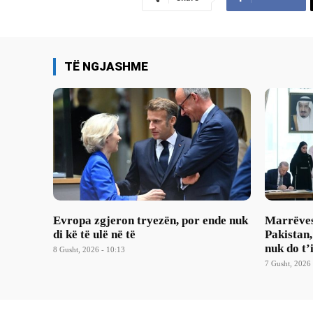
TË NGJASHME
Evropa zgjeron tryezën, por ende nuk
Marrëves
di kë të ulë në të
Pakistan,
nuk do t’
8 Gusht, 2026 - 10:13
7 Gusht, 2026 