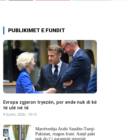
PUBLIKIMET E FUNDIT
Evropa zgjeron tryezën, por ende nuk di kë
të ulë në të
8 Gusht, 2026 - 10:13
Marrëveshja Arabi Saudite-Turqi-
Pakistan, reagon Irani: Asnjë pakt
nuk do t’i garantojë sigurinë