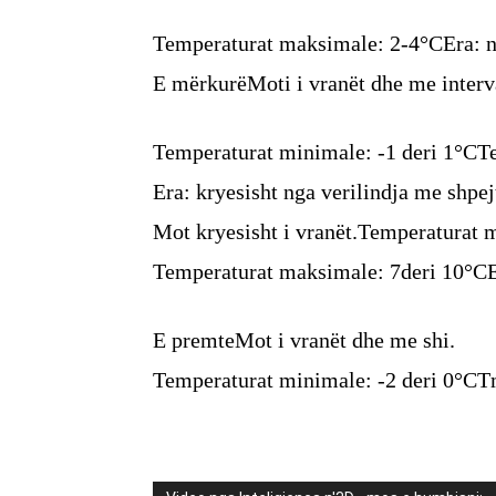
Temperaturat maksimale: 2-4°CEra: ng
E mërkurëMoti i vranët dhe me interva
Temperaturat minimale: -1 deri 1°CT
Era: kryesisht nga verilindja me shpej
Mot kryesisht i vranët.Temperaturat 
Temperaturat maksimale: 7deri 10°CEr
E premteMot i vranët dhe me shi.
Temperaturat minimale: -2 deri 0°CT