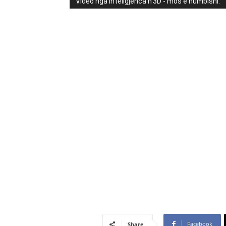
Video nga Inteligjenca n'3D - mos e humbisni:
Facebook
Share