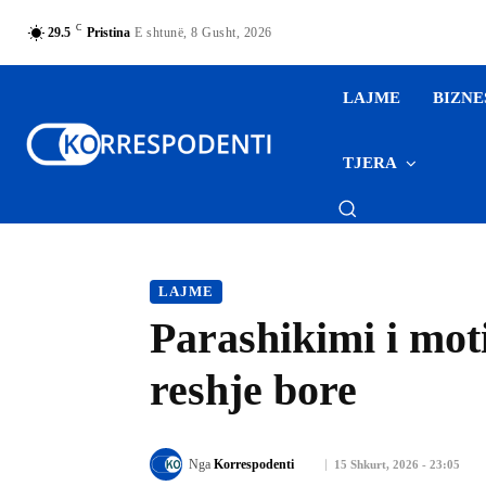
C
29.5
Pristina
E shtunë, 8 Gusht, 2026
LAJME
BIZNE
TJERA
LAJME
Parashikimi i moti
reshje bore
Nga
Korrespodenti
15 Shkurt, 2026 - 23:05