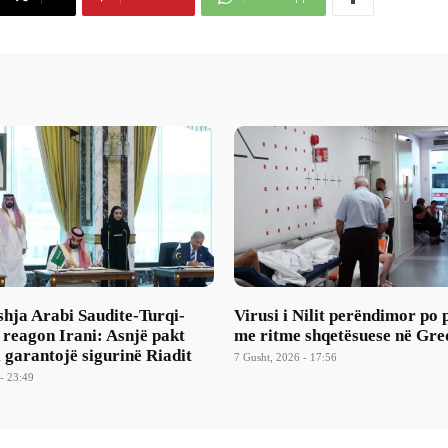
hja Arabi Saudite-Turqi-
Virusi i Nilit perëndimor po
 reagon Irani: Asnjë pakt
me ritme shqetësuese në Gre
i garantojë sigurinë Riadit
7 Gusht, 2026 - 17:56
- 23:49