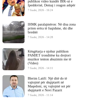
publikon video kundër BIK-ut e
Ipeshkvisë, Demaj i reagon ashpër
7 Gusht, 2026 - 16:24
IHMK paralajmëron: Në disa zona
priten erëra të fuqishme, shi dhe
breshër
7 Gusht, 2026 - 14:28
Këngëtarja e njohur publikon
PAMJET tronditëse ku drejtori
muzikor tenton abuzimin me të
(Video)
7 Gusht, 2026 - 14:11
Blerim Latifi: Një ditë do të
vajtojmë për shqiptarët në
Maqedoni, siç vajtojmë sot për
shqiptarët e Novi Pazarit
7 Gusht, 2026 - 11:14