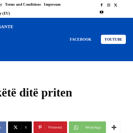
cy
Terms and Conditions
Impresum
cy (EU)
SANTE
FACEBOOK
YOUTUBE
ëtë ditë priten
k
X
Pinterest
WhatsApp