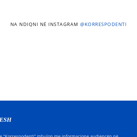
NA NDIQNI NË INSTAGRAM
@KORRESPODENTI
NESH
e “Korrespodenti” mbulon me informacione audiencën në