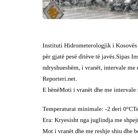
Instituti Hidrometerologjik i Kosovës
për gjatë pesë ditëve të javës.Sipas In
ndryshueshëm, i vranët, intervale me 
Reporteri.net.
E hënëMoti i vranët dhe me intervale 
Temperaturat minimale: -2 deri 0°CT
Era: Kryesisht nga juglindja me shpej
Mot i vranët dhe me reshje shiu dhe 