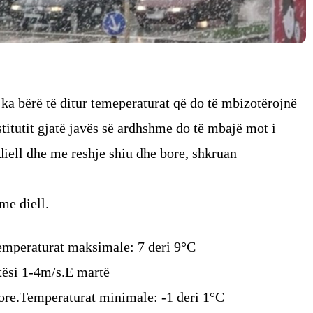
 ka bërë të ditur temeperaturat që do të mbizotërojnë
stitutit gjatë javës së ardhshme do të mbajë mot i
diell dhe me reshje shiu dhe bore, shkruan
me diell.
emperaturat maksimale: 7 deri 9°C
tësi 1-4m/s.E martë
bore.Temperaturat minimale: -1 deri 1°C