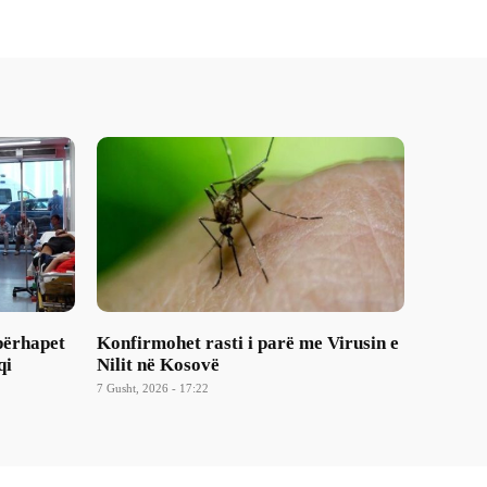
 përhapet
Konfirmohet rasti i parë me Virusin e
qi
Nilit në Kosovë
7 Gusht, 2026 - 17:22