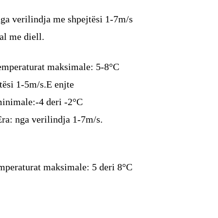
a verilindja me shpejtësi 1-7m/s
l me diell.
emperaturat maksimale: 5-8°C
tësi 1-5m/s.E enjte
minimale:-4 deri -2°C
a: nga verilindja 1-7m/s.
mperaturat maksimale: 5 deri 8°C