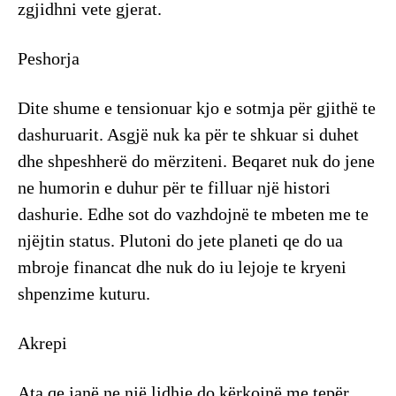
zgjidhni vete gjerat.
Peshorja
Dite shume e tensionuar kjo e sotmja për gjithë te
dashuruarit. Asgjë nuk ka për te shkuar si duhet
dhe shpeshherë do mërziteni. Beqaret nuk do jene
ne humorin e duhur për te filluar një histori
dashurie. Edhe sot do vazhdojnë te mbeten me te
njëjtin status. Plutoni do jete planeti qe do ua
mbroje financat dhe nuk do iu lejoje te kryeni
shpenzime kuturu.
Akrepi
Ata qe janë ne një lidhje do kërkojnë me tepër