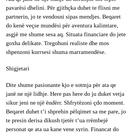
pavarësi dhelini. Për gjithçka duhet te flisni me
partnerin, jo te vendosni sipas mendjes. Beqaret
do kenë veçse mundësi për aventura kalimtare,
asgjë me shume sesa aq. Situata financiare do jete
goxha delikate. Tregohuni realiste dhe mos
shpenzoni kurrsesi shuma marramendëse.
Shigjetari
Dite shume pasionante kjo e sotmja për ata qe
janë ne një lidhje. Here pas here do ju duket vetja
sikur jeni ne një ëndërr. Shfrytëzoni çdo moment.
Beqaret duhet t’i shprehin pëlqimet sa me pare, jo
te presin derisa dikush tjetër t’ua rrëmbejë
personat qe ata ua kane vene syrin. Financat do