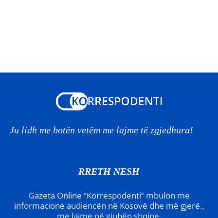
Ju lidh me botën vetëm me lajme të zgjedhura!
RRETH NESH
Gazeta Online “Korrespodenti” mbulon me
informacione audiencën në Kosovë dhe më gjerë.,
me lajme në gjuhën shqipe.