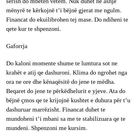
serish do mbeten vetëm. Nuk duhet ne asnjë
mënyrë te kërkojnë t’i bëjnë gjerat me ngulm.
Financat do ekuilibrohen tej mase. Do ndiheni te
qete kur te shpenzoni.
Gaforrja
Do kaloni momente shume te lumtura sot ne
krahët e atij qe dashuroni. Klima do ngrohet nga
ora ne ore dhe kënaqësitë do jene te mëdha.
Beqaret do jene te përkëdhelurit e yjeve. Ata do
bëjnë çmos qe te krijojnë kushtet e duhura për t’u
dashuruar marrëzisht. Financat duhet te
mundoheni t’i mbani sa me te stabilizuara qe te
mundeni. Shpenzoni me kursim.