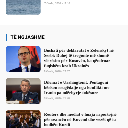
7 Gusht, 2026 - 17:16
TË NGJASHME
Bushati për deklaratat e Zelenskyt në
Serbi: Duhej të tregonte më shumë
vlerësim për Kosovën, ka qëndruar
fuqishëm krah Ukrainës
8 Gusht, 2026 - 22:07
Dilemat e Uashingtonit: Pentagoni
kërkon rrugëdalje nga konflikti me
Iranin pa ndërhyrje tokësore
8 Gusht, 2026 - 21:20
Reuters dhe mediat e huaja raportojnë
për seancën në Kuvend dhe vezët që iu
hodhën Kurtit