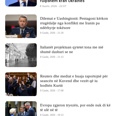
fuqishëm krah Ukrainës
8 Gusht, 2026 - 22:07
Dilemat e Uashingtonit: Pentagoni kërkon
rrugëdalje nga konflikti me Iranin pa
ndërhyrje tokësore
8 Gusht, 2026 - 21:20
Italianët projektuan qytetet tona me më
shumë dashuri se ne
8 Gusht, 2026 - 21:13
Reuters dhe mediat e huaja raportojnë për
seancën në Kuvend dhe vezët që iu
hodhën Kurtit
8 Gusht, 2026 - 17:08
Evropa zgjeron tryezën, por ende nuk di kë
të ulë në të
8 Gusht, 2026 - 10:13