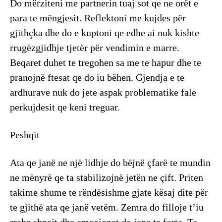
Do mërziteni me partnerin tuaj sot qe ne orët e
para te mëngjesit. Reflektoni me kujdes për
gjithçka dhe do e kuptoni qe edhe ai nuk kishte
rrugëzgjidhje tjetër për vendimin e marre.
Beqaret duhet te tregohen sa me te hapur dhe te
pranojnë ftesat qe do iu bëhen. Gjendja e te
ardhurave nuk do jete aspak problematike fale
perkujdesit qe keni treguar.
Peshqit
Ata qe janë ne një lidhje do bëjnë çfarë te mundin
ne mënyrë qe ta stabilizojnë jetën ne çift. Priten
takime shume te rëndësishme gjate kësaj dite për
te gjithë ata qe janë vetëm. Zemra do filloje t’iu
rrahe shpejt dhe emocionet do jene te forta. Te