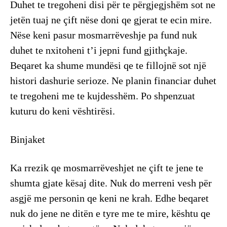
Duhet te tregoheni disi për te përgjegjshëm sot ne
jetën tuaj ne çift nëse doni qe gjerat te ecin mire.
Nëse keni pasur mosmarrëveshje pa fund nuk
duhet te nxitoheni t’i jepni fund gjithçkaje.
Beqaret ka shume mundësi qe te fillojnë sot një
histori dashurie serioze. Ne planin financiar duhet
te tregoheni me te kujdesshëm. Po shpenzuat
kuturu do keni vështirësi.
Binjaket
Ka rrezik qe mosmarrëveshjet ne çift te jene te
shumta gjate kësaj dite. Nuk do merreni vesh për
asgjë me personin qe keni ne krah. Edhe beqaret
nuk do jene ne ditën e tyre me te mire, kështu qe