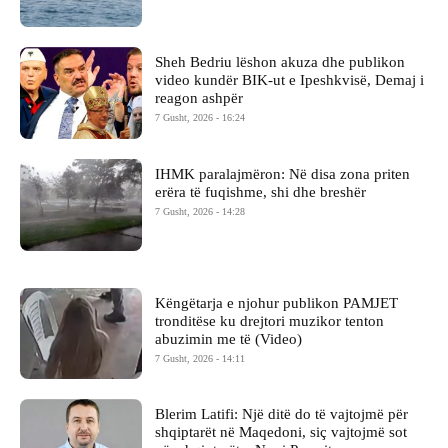
Sheh Bedriu lëshon akuza dhe publikon
video kundër BIK-ut e Ipeshkvisë, Demaj i
reagon ashpër
7 Gusht, 2026 - 16:24
IHMK paralajmëron: Në disa zona priten
erëra të fuqishme, shi dhe breshër
7 Gusht, 2026 - 14:28
Këngëtarja e njohur publikon PAMJET
tronditëse ku drejtori muzikor tenton
abuzimin me të (Video)
7 Gusht, 2026 - 14:11
Blerim Latifi: Një ditë do të vajtojmë për
shqiptarët në Maqedoni, siç vajtojmë sot