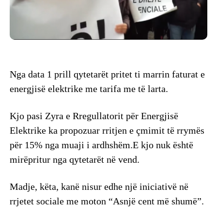
Nga data 1 prill qytetarët pritet ti marrin faturat e
energjisë elektrike me tarifa me të larta.
Kjo pasi Zyra e Rregullatorit për Energjisë
Elektrike ka propozuar rritjen e çmimit të rrymës
për 15% nga muaji i ardhshëm.E kjo nuk është
mirëpritur nga qytetarët në vend.
Madje, këta, kanë nisur edhe një iniciativë në
rrjetet sociale me moton “Asnjë cent më shumë”.