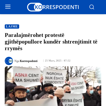
LAJME
Paralajmërohet protestë
gjithëpopullore kundër shtrenjtimit të
rrymës
25 Mars, 2025 - 07:52
Nga
Korrespodenti