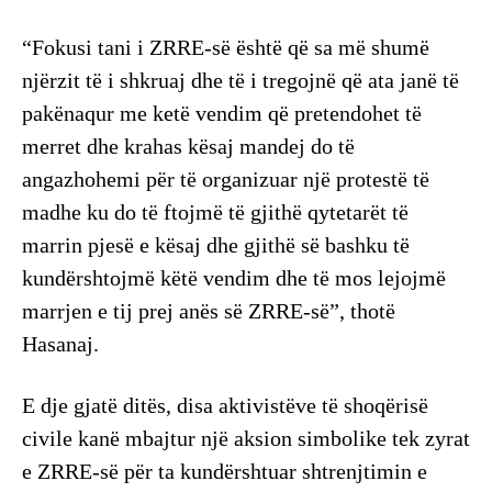
“Fokusi tani i ZRRE-së është që sa më shumë
njërzit të i shkruaj dhe të i tregojnë që ata janë të
pakënaqur me ketë vendim që pretendohet të
merret dhe krahas kësaj mandej do të
angazhohemi për të organizuar një protestë të
madhe ku do të ftojmë të gjithë qytetarët të
marrin pjesë e kësaj dhe gjithë së bashku të
kundërshtojmë këtë vendim dhe të mos lejojmë
marrjen e tij prej anës së ZRRE-së”, thotë
Hasanaj.
E dje gjatë ditës, disa aktivistëve të shoqërisë
civile kanë mbajtur një aksion simbolike tek zyrat
e ZRRE-së për ta kundërshtuar shtrenjtimin e