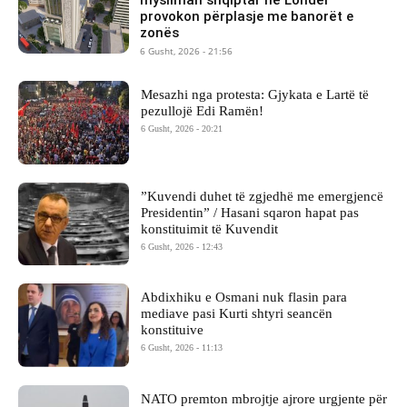
provokon përplasje me banorët e
zonës
6 Gusht, 2026 - 21:56
Mesazhi nga protesta: Gjykata e Lartë të
pezullojë Edi Ramën!
6 Gusht, 2026 - 20:21
​”Kuvendi duhet të zgjedhë me emergjencë
Presidentin” / Hasani sqaron hapat pas
konstituimit të Kuvendit
6 Gusht, 2026 - 12:43
Abdixhiku e Osmani nuk flasin para
mediave pasi Kurti shtyri seancën
konstituive
6 Gusht, 2026 - 11:13
NATO premton mbrojtje ajrore urgjente për