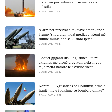
Ukrainën pas sulmeve ruse me raketa
balistike
6 Gusht, 2026 - 10:34
Alarm për rezervat e raketave amerikane?
Trump ‘shpërthen’ ndaj mediave: Kemi më
shumë municione se kushdo tjetër
6 Gusht, 2026 - 09:47
Goditet gjiganti rus i logjistikës: Sulmi
ukrainas me dronë djeg kompleksin 200
mijë metra katrorë të “Wildberries”
5 Gusht, 2026 - 20:22
Kontrolli i Ngushticës së Hormuzit, arma e
Iranit “më e fuqishme se bomba atomike”
5 Gusht, 2026 - 19:31