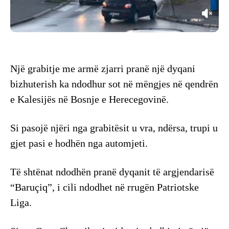
Një grabitje me armë zjarri pranë një dyqani
bizhuterish ka ndodhur sot në mëngjes në qendrën
e Kalesijës në Bosnje e Herecegovinë.
Si pasojë njëri nga grabitësit u vra, ndërsa, trupi u
gjet pasi e hodhën nga automjeti.
Të shtënat ndodhën pranë dyqanit të argjendarisë
“Baruçiq”, i cili ndodhet në rrugën Patriotske
Liga.