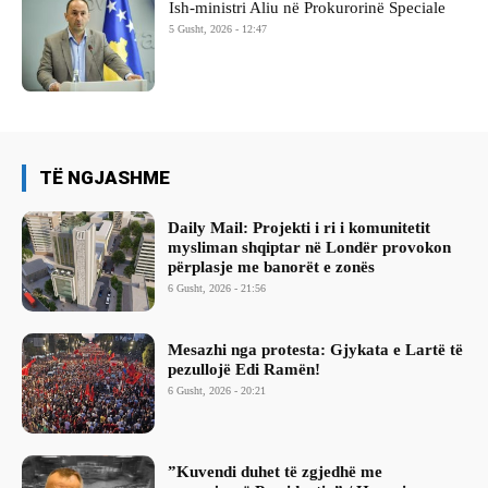
Ish-ministri ​Aliu në Prokurorinë Speciale
5 Gusht, 2026 - 12:47
TË NGJASHME
Daily Mail: Projekti i ri i komunitetit
mysliman shqiptar në Londër provokon
përplasje me banorët e zonës
6 Gusht, 2026 - 21:56
Mesazhi nga protesta: Gjykata e Lartë të
pezullojë Edi Ramën!
6 Gusht, 2026 - 20:21
​”Kuvendi duhet të zgjedhë me