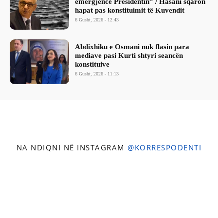
emergjencë Presidentin” / Hasani sqaron
hapat pas konstituimit të Kuvendit
6 Gusht, 2026 - 12:43
Abdixhiku e Osmani nuk flasin para
mediave pasi Kurti shtyri seancën
konstituive
6 Gusht, 2026 - 11:13
NA NDIQNI NË INSTAGRAM
@KORRESPODENTI