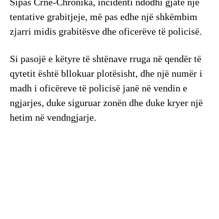
Sipas Crne-Chronika, incidenti ndodhi gjatë një
tentative grabitjeje, më pas edhe një shkëmbim
zjarri midis grabitësve dhe oficerëve të policisë.
Si pasojë e këtyre të shtënave rruga në qendër të
qytetit është bllokuar plotësisht, dhe një numër i
madh i oficëreve të policisë janë në vendin e
ngjarjes, duke siguruar zonën dhe duke kryer një
hetim në vendngjarje.