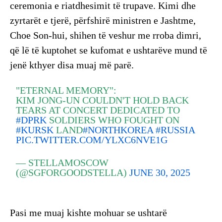
ceremonia e riatdhesimit të trupave. Kimi dhe
zyrtarët e tjerë, përfshirë ministren e Jashtme,
Choe Son-hui, shihen të veshur me rroba dimri,
që lë të kuptohet se kufomat e ushtarëve mund të
jenë kthyer disa muaj më parë.
"ETERNAL MEMORY":
KIM JONG-UN COULDN'T HOLD BACK
TEARS AT CONCERT DEDICATED TO
#DPRK
SOLDIERS WHO FOUGHT ON
#KURSK
LAND
#NORTHKOREA
#RUSSIA
PIC.TWITTER.COM/YLXC6NVE1G
— STELLAMOSCOW
(@SGFORGOODSTELLA)
JUNE 30, 2025
Pasi me muaj kishte mohuar se ushtarë