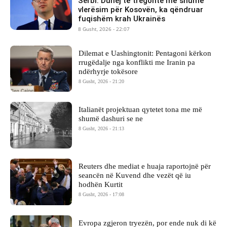
Serbi: Duhej të tregonte më shumë
vlerësim për Kosovën, ka qëndruar
fuqishëm krah Ukrainës
8 Gusht, 2026 - 22:07
Dilemat e Uashingtonit: Pentagoni kërkon
rrugëdalje nga konflikti me Iranin pa
ndërhyrje tokësore
8 Gusht, 2026 - 21:20
Italianët projektuan qytetet tona me më
shumë dashuri se ne
8 Gusht, 2026 - 21:13
Reuters dhe mediat e huaja raportojnë për
seancën në Kuvend dhe vezët që iu
hodhën Kurtit
8 Gusht, 2026 - 17:08
Evropa zgjeron tryezën, por ende nuk di kë