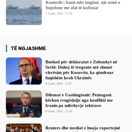
Kontrolli i Iranit mbi tregtinë, një armë e
fuqishme me afat të kufizuar
7 Gusht, 2026 - 17:16
TË NGJASHME
Bushati për deklaratat e Zelenskyt në
Serbi: Duhej të tregonte më shumë
vlerësim për Kosovën, ka qëndruar
fuqishëm krah Ukrainës
8 Gusht, 2026 - 22:07
Dilemat e Uashingtonit: Pentagoni
kërkon rrugëdalje nga konflikti me
Iranin pa ndërhyrje tokësore
8 Gusht, 2026 - 21:20
Reuters dhe mediat e huaja raportojnë