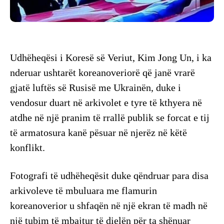
Udhëheqësi i Koresë së Veriut, Kim Jong Un, i ka
nderuar ushtarët koreanoveriorë që janë vrarë
gjatë luftës së Rusisë me Ukrainën, duke i
vendosur duart në arkivolet e tyre të kthyera në
atdhe në një pranim të rrallë publik se forcat e tij
të armatosura kanë pësuar në njerëz në këtë
konflikt.
Fotografi të udhëheqësit duke qëndruar para disa
arkivoleve të mbuluara me flamurin
koreanoverior u shfaqën në një ekran të madh në
një tubim të mbajtur të dielën për ta shënuar