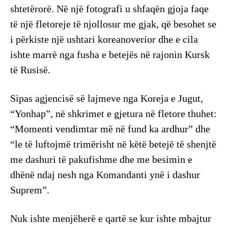
shtetërorë. Në një fotografi u shfaqën gjoja faqe
të një fletoreje të njollosur me gjak, që besohet se
i përkiste një ushtari koreanoverior dhe e cila
ishte marrë nga fusha e betejës në rajonin Kursk
të Rusisë.
Sipas agjencisë së lajmeve nga Koreja e Jugut,
“Yonhap”, në shkrimet e gjetura në fletore thuhet:
“Momenti vendimtar më në fund ka ardhur” dhe
“le të luftojmë trimërisht në këtë betejë të shenjtë
me dashuri të pakufishme dhe me besimin e
dhënë ndaj nesh nga Komandanti ynë i dashur
Suprem”.
Nuk ishte menjëherë e qartë se kur ishte mbajtur