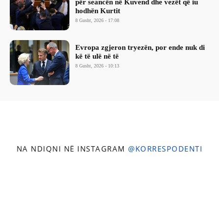
për seancën në Kuvend dhe vezët që iu
hodhën Kurtit
8 Gusht, 2026 - 17:08
Evropa zgjeron tryezën, por ende nuk di
kë të ulë në të
8 Gusht, 2026 - 10:13
NA NDIQNI NË INSTAGRAM
@KORRESPODENTI