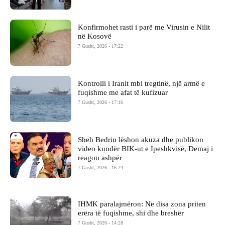
Konfirmohet rasti i parë me Virusin e Nilit
në Kosovë
7 Gusht, 2026 - 17:22
Kontrolli i Iranit mbi tregtinë, një armë e
fuqishme me afat të kufizuar
7 Gusht, 2026 - 17:16
Sheh Bedriu lëshon akuza dhe publikon
video kundër BIK-ut e Ipeshkvisë, Demaj i
reagon ashpër
7 Gusht, 2026 - 16:24
IHMK paralajmëron: Në disa zona priten
erëra të fuqishme, shi dhe breshër
7 Gusht, 2026 - 14:28