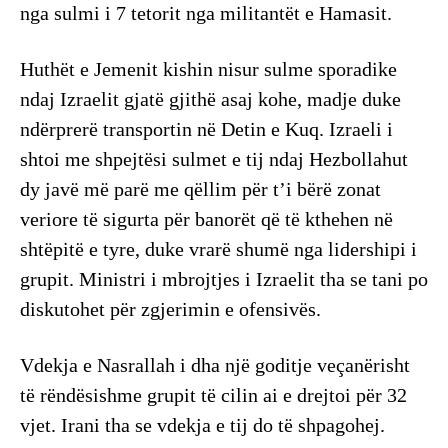
nga sulmi i 7 tetorit nga militantët e Hamasit.
Huthët e Jemenit kishin nisur sulme sporadike
ndaj Izraelit gjatë gjithë asaj kohe, madje duke
ndërprerë transportin në Detin e Kuq. Izraeli i
shtoi me shpejtësi sulmet e tij ndaj Hezbollahut
dy javë më parë me qëllim për t’i bërë zonat
veriore të sigurta për banorët që të kthehen në
shtëpitë e tyre, duke vrarë shumë nga lidershipi i
grupit. Ministri i mbrojtjes i Izraelit tha se tani po
diskutohet për zgjerimin e ofensivës.
Vdekja e Nasrallah i dha një goditje veçanërisht
të rëndësishme grupit të cilin ai e drejtoi për 32
vjet. Irani tha se vdekja e tij do të shpagohej.