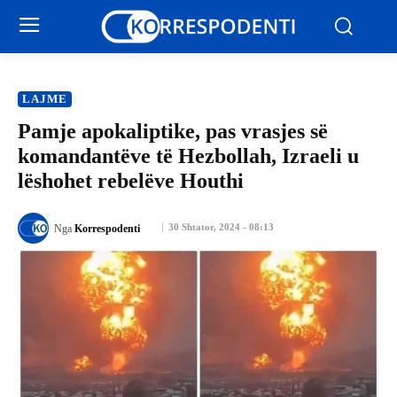
LAJME
Pamje apokaliptike, pas vrasjes së
komandantëve të Hezbollah, Izraeli u
lëshohet rebelëve Houthi
30 Shtator, 2024 - 08:13
Nga
Korrespodenti