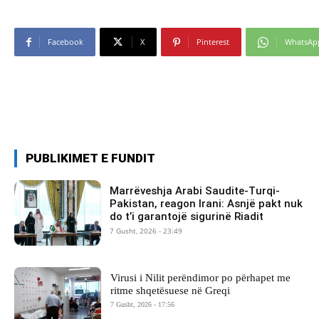
Facebook
X
Pinterest
WhatsAp
PUBLIKIMET E FUNDIT
Marrëveshja Arabi Saudite-Turqi-
Pakistan, reagon Irani: Asnjë pakt nuk
do t’i garantojë sigurinë Riadit
7 Gusht, 2026 - 23:49
Virusi i Nilit perëndimor po përhapet me
ritme shqetësuese në Greqi
7 Gusht, 2026 - 17:56