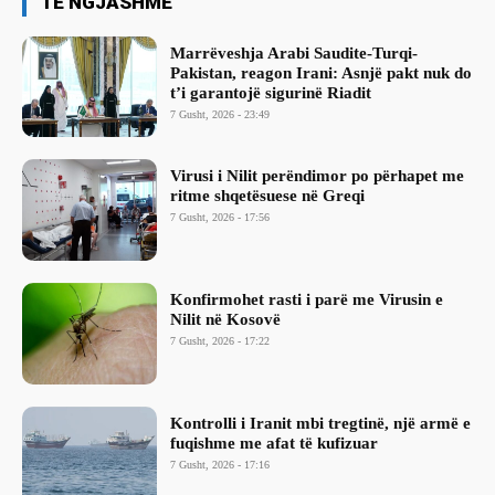
TË NGJASHME
Marrëveshja Arabi Saudite-Turqi-
Pakistan, reagon Irani: Asnjë pakt nuk do
t’i garantojë sigurinë Riadit
7 Gusht, 2026 - 23:49
Virusi i Nilit perëndimor po përhapet me
ritme shqetësuese në Greqi
7 Gusht, 2026 - 17:56
Konfirmohet rasti i parë me Virusin e
Nilit në Kosovë
7 Gusht, 2026 - 17:22
Kontrolli i Iranit mbi tregtinë, një armë e
fuqishme me afat të kufizuar
7 Gusht, 2026 - 17:16