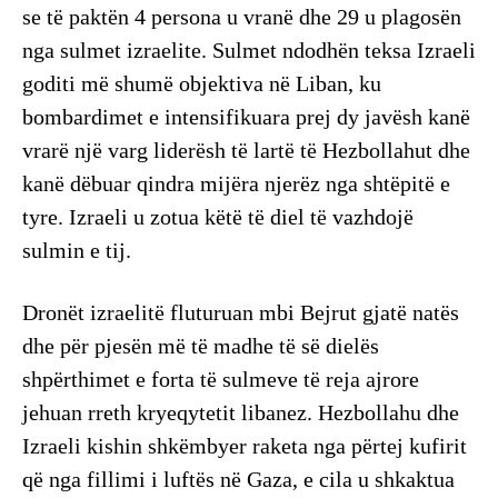
se të paktën 4 persona u vranë dhe 29 u plagosën
nga sulmet izraelite. Sulmet ndodhën teksa Izraeli
goditi më shumë objektiva në Liban, ku
bombardimet e intensifikuara prej dy javësh kanë
vrarë një varg liderësh të lartë të Hezbollahut dhe
kanë dëbuar qindra mijëra njerëz nga shtëpitë e
tyre. Izraeli u zotua këtë të diel të vazhdojë
sulmin e tij.
Dronët izraelitë fluturuan mbi Bejrut gjatë natës
dhe për pjesën më të madhe të së dielës
shpërthimet e forta të sulmeve të reja ajrore
jehuan rreth kryeqytetit libanez. Hezbollahu dhe
Izraeli kishin shkëmbyer raketa nga përtej kufirit
që nga fillimi i luftës në Gaza, e cila u shkaktua