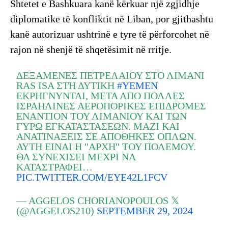
Shtetet e Bashkuara kanë kërkuar një zgjidhje
diplomatike të konfliktit në Liban, por gjithashtu
kanë autorizuar ushtrinë e tyre të përforcohet në
rajon në shenjë të shqetësimit në rritje.
ΔΕΞΑΜΕΝΈΣ ΠΕΤΡΕΛΑΊΟΥ ΣΤΟ ΛΙΜΆΝΙ
RAS ISA ΣΤΗ ΔΥΤΙΚΉ
#YEMEN
ΕΚΡΉΓΝΥΝΤΑΙ, ΜΕΤΆ ΑΠΌ ΠΟΛΛΈΣ
ΙΣΡΑΗΛΙΝΈΣ ΑΕΡΟΠΟΡΙΚΈΣ ΕΠΙΔΡΟΜΈΣ
ΕΝΑΝΤΊΟΝ ΤΟΥ ΛΙΜΑΝΙΟΎ ΚΑΙ ΤΩΝ
ΓΎΡΩ ΕΓΚΑΤΑΣΤΆΣΕΩΝ. ΜΑΖΊ ΚΑΙ
ΑΝΑΤΙΝΆΞΕΙΣ ΣΕ ΑΠΟΘΉΚΕΣ ΌΠΛΩΝ.
ΑΥΤΉ ΕΊΝΑΙ Η ''ΑΡΧΉ'' ΤΟΥ ΠΟΛΈΜΟΥ.
ΘΑ ΣΥΝΕΧΊΣΕΙ ΜΈΧΡΙ ΝΑ
ΚΑΤΑΣΤΡΑΦΕΊ…
PIC.TWITTER.COM/EYE42L1FCV
— AGGELOS CHORIANOPOULOS 𝕏
(@AGGELOS210)
SEPTEMBER 29, 2024