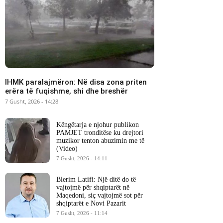
IHMK paralajmëron: Në disa zona priten
erëra të fuqishme, shi dhe breshër
7 Gusht, 2026 - 14:28
Këngëtarja e njohur publikon
PAMJET tronditëse ku drejtori
muzikor tenton abuzimin me të
(Video)
7 Gusht, 2026 - 14:11
Blerim Latifi: Një ditë do të
vajtojmë për shqiptarët në
Maqedoni, siç vajtojmë sot për
shqiptarët e Novi Pazarit
7 Gusht, 2026 - 11:14