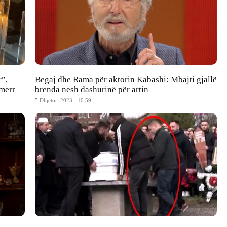
r”,
Begaj dhe Rama për aktorin Kabashi: Mbajti gjallë
 merr
brenda nesh dashurinë për artin
5 Dhjetor, 2023 - 10:59