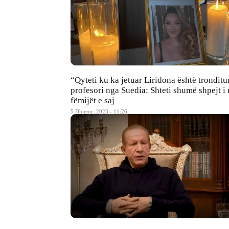
“Qyteti ku ka jetuar Liridona është tronditu
profesori nga Suedia: Shteti shumë shpejt i
fëmijët e saj
5 Dhjetor, 2023 - 11:26