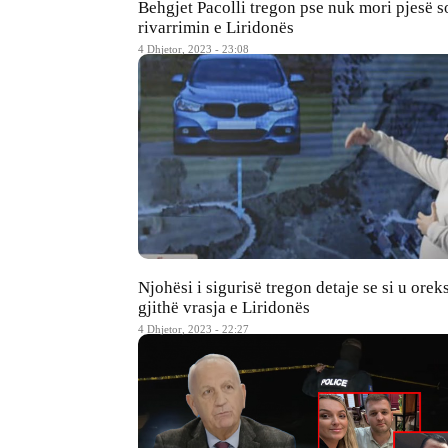
Behgjet Pacolli tregon pse nuk mori pjesë s
rivarrimin e Liridonës
4 Dhjetor, 2023 - 23:08
Njohësi i sigurisë tregon detaje se si u orek
gjithë vrasja e Liridonës
4 Dhjetor, 2023 - 22:27