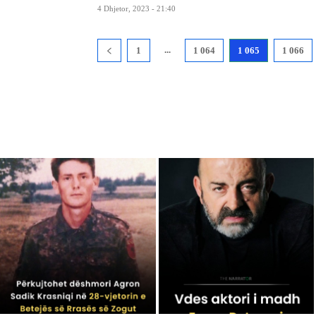
4 Dhjetor, 2023 - 21:40
...
1
1 064
1 065
1 066