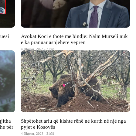
tuesi
Avokat Koci e thotë me bindje: Naim Murseli nuk
e ka pranuar asnjëherë veprën
4 Dhjetor, 2023 - 21:48
gjitha
Shpëtohet ariu që kishte rënë në kurth në një nga
dhe për
pyjet e Kosovës
4 Dhjetor, 2023 - 21:31