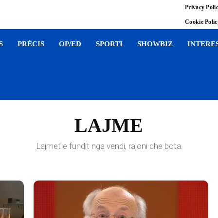
Privacy Poli
Cookie Poli
S
PRÉCIS
OP/ED
SPORTI
SHOWBIZ
INTERE
LAJME
Lajmet e fundit nga vendi, rajoni dhe bota.