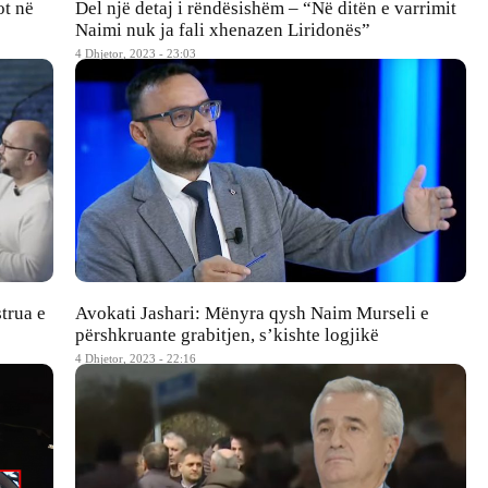
ot në
Del një detaj i rëndësishëm – “Në ditën e varrimit
Naimi nuk ja fali xhenazen Liridonës”
4 Dhjetor, 2023 - 23:03
strua e
Avokati Jashari: Mënyra qysh Naim Murseli e
përshkruante grabitjen, s’kishte logjikë
4 Dhjetor, 2023 - 22:16