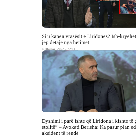
Si u kapen vrasësit e Liridonës? Ish-kryehe
jep detaje nga hetimet
4 Dhjetor, 2023 - 22:11
Dyshimi i parë ishte që Liridona i kishte të 
stolitë” – Avokati Berisha: Ka pasur plan e
aksident të rëndë