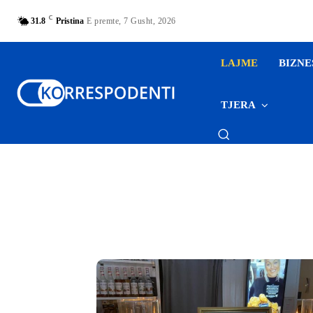
C
31.8
Pristina
E premte, 7 Gusht, 2026
LAJME
BIZNE
TJERA