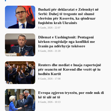
Bushati për deklaratat e Zelenskyt në
Serbi: Duhej të tregonte më shumë
vlerësim për Kosovën, ka qëndruar
fuqishëm krah Ukrainës
8 Gusht, 2026 - 22:07
Dilemat e Uashingtonit: Pentagoni
kërkon rrugëdalje nga konflikti me
Iranin pa ndërhyrje tokësore
8 Gusht, 2026 - 21:20
Reuters dhe mediat e huaja raportojnë
për seancën në Kuvend dhe vezët që iu
hodhën Kurtit
8 Gusht, 2026 - 17:08
Evropa zgjeron tryezën, por ende nuk di
kë të ulë në të
8 Gusht, 2026 - 10:13