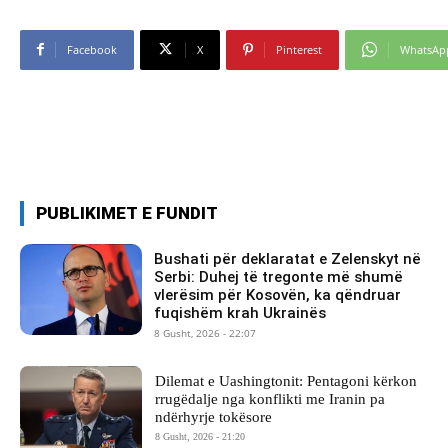
Facebook
X
Pinterest
WhatsAp
PUBLIKIMET E FUNDIT
Bushati për deklaratat e Zelenskyt në
Serbi: Duhej të tregonte më shumë
vlerësim për Kosovën, ka qëndruar
fuqishëm krah Ukrainës
8 Gusht, 2026 - 22:07
Dilemat e Uashingtonit: Pentagoni kërkon
rrugëdalje nga konflikti me Iranin pa
ndërhyrje tokësore
8 Gusht, 2026 - 21:20