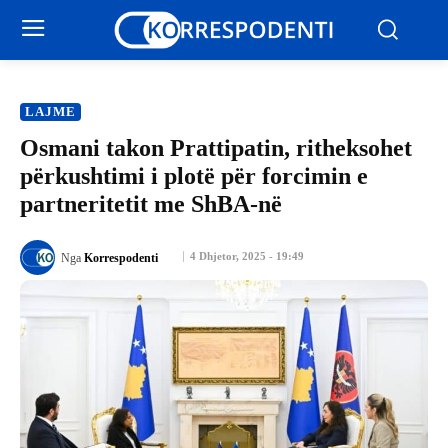
LAJME
Osmani takon Prattipatin, ritheksohet
përkushtimi i plotë për forcimin e
partneritetit me ShBA-në
4 Dhjetor, 2025 - 19:49
Nga
Korrespodenti