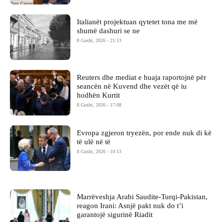
Italianët projektuan qytetet tona me më
shumë dashuri se ne
8 Gusht, 2026 - 21:13
Reuters dhe mediat e huaja raportojnë për
seancën në Kuvend dhe vezët që iu
hodhën Kurtit
8 Gusht, 2026 - 17:08
Evropa zgjeron tryezën, por ende nuk di kë
të ulë në të
8 Gusht, 2026 - 10:13
Marrëveshja Arabi Saudite-Turqi-Pakistan,
reagon Irani: Asnjë pakt nuk do t’i
garantojë sigurinë Riadit