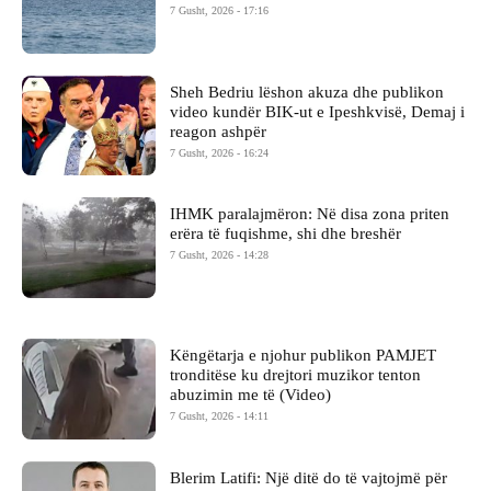
7 Gusht, 2026 - 17:16
Sheh Bedriu lëshon akuza dhe publikon
video kundër BIK-ut e Ipeshkvisë, Demaj i
reagon ashpër
7 Gusht, 2026 - 16:24
IHMK paralajmëron: Në disa zona priten
erëra të fuqishme, shi dhe breshër
7 Gusht, 2026 - 14:28
Këngëtarja e njohur publikon PAMJET
tronditëse ku drejtori muzikor tenton
abuzimin me të (Video)
7 Gusht, 2026 - 14:11
Blerim Latifi: Një ditë do të vajtojmë për