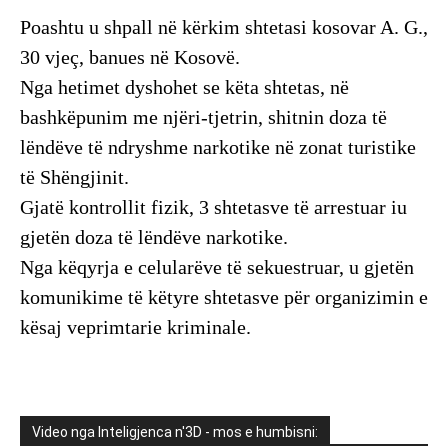
Poashtu u shpall në kërkim shtetasi kosovar A. G.,
30 vjeç, banues në Kosovë.
Nga hetimet dyshohet se këta shtetas, në
bashkëpunim me njëri-tjetrin, shitnin doza të
lëndëve të ndryshme narkotike në zonat turistike
të Shëngjinit.
Gjatë kontrollit fizik, 3 shtetasve të arrestuar iu
gjetën doza të lëndëve narkotike.
Nga këqyrja e celularëve të sekuestruar, u gjetën
komunikime të këtyre shtetasve për organizimin e
kësaj veprimtarie kriminale.
Video nga Inteligjenca n'3D - mos e humbisni: