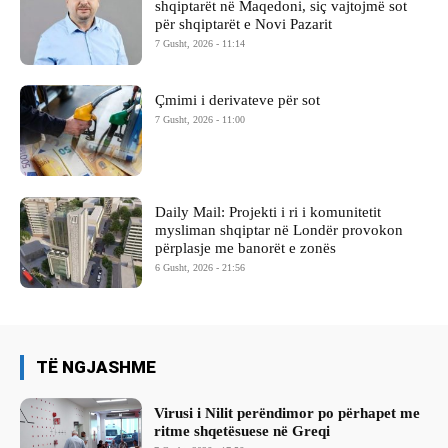
shqiptarët në Maqedoni, siç vajtojmë sot
për shqiptarët e Novi Pazarit
7 Gusht, 2026 - 11:14
Çmimi i derivateve për sot
7 Gusht, 2026 - 11:00
Daily Mail: Projekti i ri i komunitetit
mysliman shqiptar në Londër provokon
përplasje me banorët e zonës
6 Gusht, 2026 - 21:56
TË NGJASHME
Virusi i Nilit perëndimor po përhapet me
ritme shqetësuese në Greqi