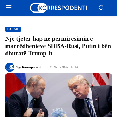
LAJME
Një tjetër hap në përmirësimin e
marrëdhënieve SHBA-Rusi, Putin i bën
dhuratë Trump-it
24 Mars, 2025 - 17:13
Nga
Korrespodenti