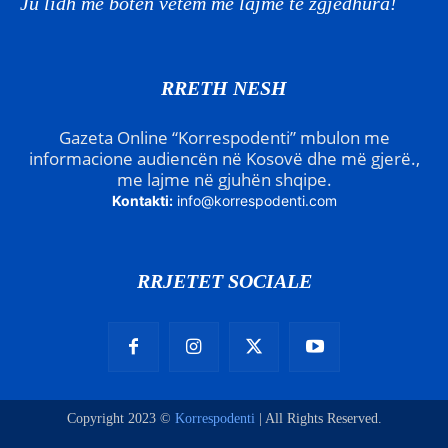
Ju lidh me botën vetëm me lajme të zgjedhura!
RRETH NESH
Gazeta Online “Korrespodenti” mbulon me
informacione audiencën në Kosovë dhe më gjerë.,
me lajme në gjuhën shqipe.
Kontakti:
info@korrespodenti.com
RRJETET SOCIALE
Copyright 2023 ©
Korrespodenti
| All Rights Reserved.