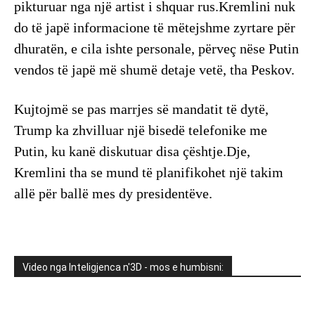
pikturuar nga një artist i shquar rus.Kremlini nuk
do të japë informacione të mëtejshme zyrtare për
dhuratën, e cila ishte personale, përveç nëse Putin
vendos të japë më shumë detaje vetë, tha Peskov.
Kujtojmë se pas marrjes së mandatit të dytë,
Trump ka zhvilluar një bisedë telefonike me
Putin, ku kanë diskutuar disa çështje.Dje,
Kremlini tha se mund të planifikohet një takim
allë për ballë mes dy presidentëve.
Video nga Inteligjenca n'3D - mos e humbisni: