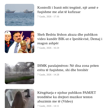
Kontrolli i Iranit mbi tregtinë, një armë e
fuqishme me afat të kufizuar
7 Gusht, 2026 - 17:16
Sheh Bedriu lëshon akuza dhe publikon
video kundër BIK-ut e Ipeshkvisë, Demaj i
reagon ashpër
7 Gusht, 2026 - 16:24
IHMK paralajmëron: Në disa zona priten
erëra të fuqishme, shi dhe breshër
7 Gusht, 2026 - 14:28
Këngëtarja e njohur publikon PAMJET
tronditëse ku drejtori muzikor tenton
abuzimin me të (Video)
7 Gusht, 2026 - 14:11