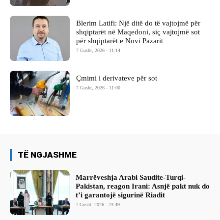
Blerim Latifi: Një ditë do të vajtojmë për
shqiptarët në Maqedoni, siç vajtojmë sot
për shqiptarët e Novi Pazarit
7 Gusht, 2026 - 11:14
Çmimi i derivateve për sot
7 Gusht, 2026 - 11:00
TË NGJASHME
Marrëveshja Arabi Saudite-Turqi-
Pakistan, reagon Irani: Asnjë pakt nuk do
t’i garantojë sigurinë Riadit
7 Gusht, 2026 - 23:49