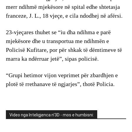
merr ndihmë mjekësore në spital edhe shtetasja
franceze, J. L., 18 vjeçe, e cila ndodhej në afërsi.
23-vjeçares thuhet se “iu dha ndihma e parë
mjekësore dhe u transportua me ndihmën e
Policisë Kufitare, por për shkak të dëmtimeve të
marra ka ndërruar jetë”, sipas policisë.
“Grupi hetimor vijon veprimet për zbardhjen e
plotë të rrethanave të ngjarjes”, thotë Policia.
Video nga Inteligjenca n'3D - mos e humbisni: