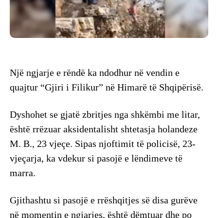
Një ngjarje e rëndë ka ndodhur në vendin e
quajtur “Gjiri i Filikur” në Himarë të Shqipërisë.
Dyshohet se gjatë zbritjes nga shkëmbi me litar,
është rrëzuar aksidentalisht shtetasja holandeze
M. B., 23 vjeçe. Sipas njoftimit të policisë, 23-
vjeçarja, ka vdekur si pasojë e lëndimeve të
marra.
Gjithashtu si pasojë e rrëshqitjes së disa gurëve
në momentin e ngjarjes, është dëmtuar dhe po