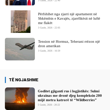
3 Gusht, 2026 - 22:40
Përfshihet nga zjarri një apartament në
Shkëmbin e Kavajës, zjarrfikësit në luftë
me flakët
3 Gusht, 2026 - 22:05
Tension në Hormuz, Teherani rrëzon një
dron amerikan
3 Gusht, 2026 - 16:59
TË NGJASHME
Goditet gjiganti rus i logjistikës: Sulmi
ukrainas me dronë djeg kompleksin 200
mijë metra katrorë të “Wildberries”
5 Gusht, 2026 - 20:22