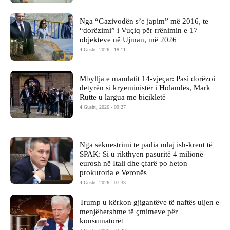
Nga “Gazivodën s’e japim” më 2016, te
“dorëzimi” i Vuçiq për rrënimin e 17
objekteve në Ujman, më 2026
4 Gusht, 2026 - 18:11
Mbyllja e mandatit 14-vjeçar: Pasi dorëzoi
detyrën si kryeministër i Holandës, Mark
Rutte u largua me biçikletë
4 Gusht, 2026 - 09:27
Nga sekuestrimi te padia ndaj ish-kreut të
SPAK: Si u rikthyen pasuritë 4 milionë
eurosh në Itali dhe çfarë po heton
prokuroria e Veronës
4 Gusht, 2026 - 07:33
Trump u kërkon gjigantëve të naftës uljen e
menjëhershme të çmimeve për
konsumatorët