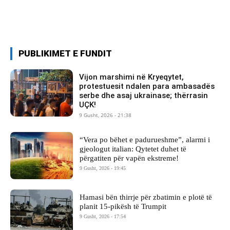
PUBLIKIMET E FUNDIT
Vijon marshimi në Kryeqytet,
protestuesit ndalen para ambasadës
serbe dhe asaj ukrainase; thërrasin
UÇK!
9 Gusht, 2026 - 21:38
“Vera po bëhet e padurueshme”, alarmi i
gjeologut italian: Qytetet duhet të
përgatiten për vapën ekstreme!
9 Gusht, 2026 - 19:45
Hamasi bën thirrje për zbatimin e plotë të
planit 15-pikësh të Trumpit
9 Gusht, 2026 - 17:54