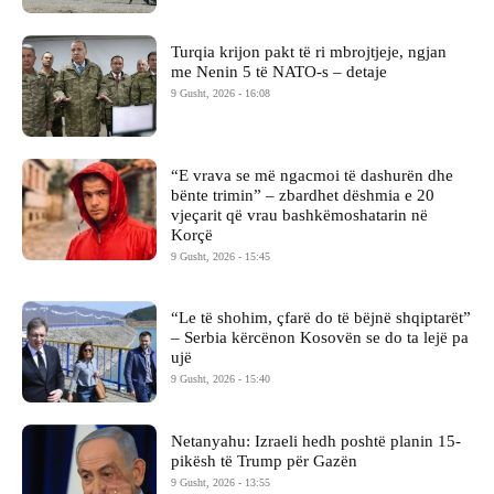
Turqia krijon pakt të ri mbrojtjeje, ngjan
me Nenin 5 të NATO-s – detaje
9 Gusht, 2026 - 16:08
“E vrava se më ngacmoi të dashurën dhe
bënte trimin” – zbardhet dëshmia e 20
vjeçarit që vrau bashkëmoshatarin në
Korçë
9 Gusht, 2026 - 15:45
“Le të shohim, çfarë do të bëjnë shqiptarët”
– Serbia kërcënon Kosovën se do ta lejë pa
ujë
9 Gusht, 2026 - 15:40
Netanyahu: Izraeli hedh poshtë planin 15-
pikësh të Trump për Gazën
9 Gusht, 2026 - 13:55