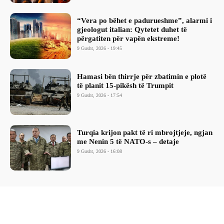
“Vera po bëhet e padurueshme”, alarmi i
gjeologut italian: Qytetet duhet të
përgatiten për vapën ekstreme!
9 Gusht, 2026 - 19:45
Hamasi bën thirrje për zbatimin e plotë
të planit 15-pikësh të Trumpit
9 Gusht, 2026 - 17:54
Turqia krijon pakt të ri mbrojtjeje, ngjan
me Nenin 5 të NATO-s – detaje
9 Gusht, 2026 - 16:08