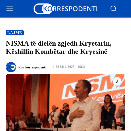
LAJME
NISMA të dielën zgjedh Kryetarin,
Këshillin Kombëtar dhe Kryesinë
24 Maj, 2025 - 16:31
Nga
Korrespodenti