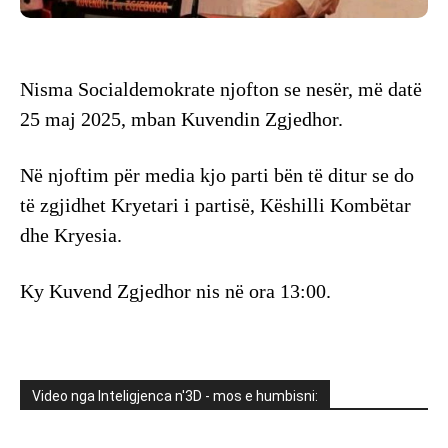
Nisma Socialdemokrate njofton se nesër, më datë
25 maj 2025, mban Kuvendin Zgjedhor.
Në njoftim për media kjo parti bën të ditur se do
të zgjidhet Kryetari i partisë, Këshilli Kombëtar
dhe Kryesia.
Ky Kuvend Zgjedhor nis në ora 13:00.
Video nga Inteligjenca n'3D - mos e humbisni: