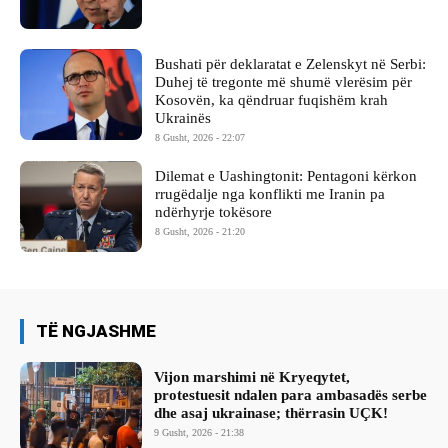
Bushati për deklaratat e Zelenskyt në Serbi:
Duhej të tregonte më shumë vlerësim për
Kosovën, ka qëndruar fuqishëm krah
Ukrainës
8 Gusht, 2026 - 22:07
Dilemat e Uashingtonit: Pentagoni kërkon
rrugëdalje nga konflikti me Iranin pa
ndërhyrje tokësore
8 Gusht, 2026 - 21:20
TË NGJASHME
Vijon marshimi në Kryeqytet,
protestuesit ndalen para ambasadës serbe
dhe asaj ukrainase; thërrasin UÇK!
9 Gusht, 2026 - 21:38