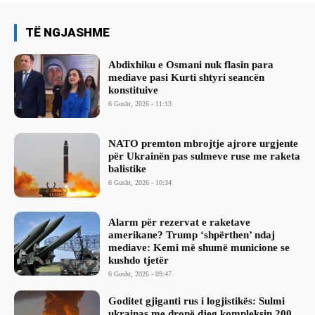
TË NGJASHME
Abdixhiku e Osmani nuk flasin para
mediave pasi Kurti shtyri seancën
konstituive
6 Gusht, 2026 - 11:13
NATO premton mbrojtje ajrore urgjente
për Ukrainën pas sulmeve ruse me raketa
balistike
6 Gusht, 2026 - 10:34
Alarm për rezervat e raketave
amerikane? Trump ‘shpërthen’ ndaj
mediave: Kemi më shumë municione se
kushdo tjetër
6 Gusht, 2026 - 09:47
Goditet gjiganti rus i logjistikës: Sulmi
ukrainas me dronë djeg kompleksin 200