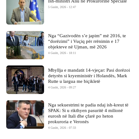
Ish-ministri ​Aliu në Prokurorinë Speciale
5 Gusht, 2026 - 12:47
Nga “Gazivodën s’e japim” më 2016, te
“dorëzimi” i Vuçiq për rrënimin e 17
objekteve në Ujman, më 2026
4 Gusht, 2026 - 18:11
Mbyllja e mandatit 14-vjeçar: Pasi dorëzoi
detyrën si kryeministër i Holandës, Mark
Rutte u largua me biçikletë
4 Gusht, 2026 - 09:27
Nga sekuestrimi te padia ndaj ish-kreut të
SPAK: Si u rikthyen pasuritë 4 milionë
eurosh në Itali dhe çfarë po heton
prokuroria e Veronës
4 Gusht, 2026 - 07:33