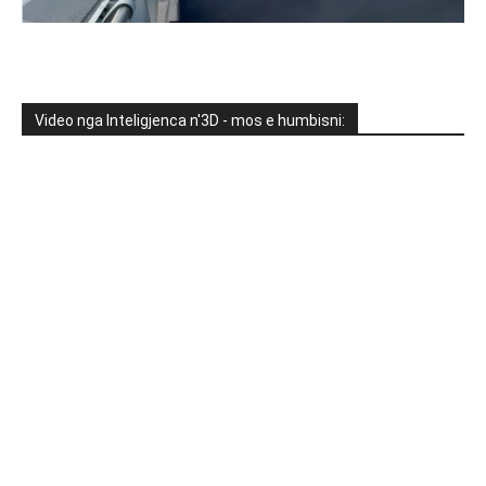
Video nga Inteligjenca n'3D - mos e humbisni: