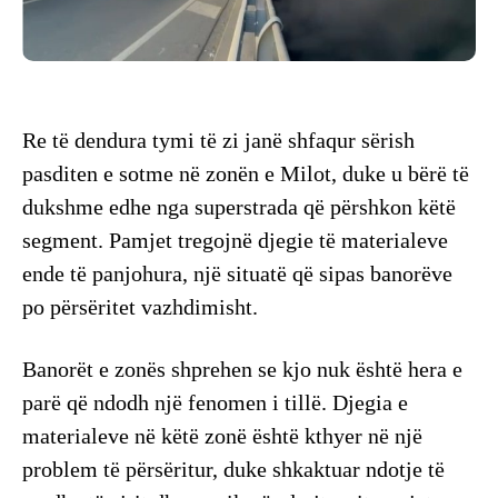
Re të dendura tymi të zi janë shfaqur sërish
pasditen e sotme në zonën e Milot, duke u bërë të
dukshme edhe nga superstrada që përshkon këtë
segment. Pamjet tregojnë djegie të materialeve
ende të panjohura, një situatë që sipas banorëve
po përsëritet vazhdimisht.
Banorët e zonës shprehen se kjo nuk është hera e
parë që ndodh një fenomen i tillë. Djegia e
materialeve në këtë zonë është kthyer në një
problem të përsëritur, duke shkaktuar ndotje të