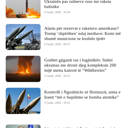
Ukrainën pas sulmeve ruse me raketa
balistike
6 Gusht, 2026 - 10:34
Alarm për rezervat e raketave amerikane?
Trump ‘shpërthen’ ndaj mediave: Kemi më
shumë municione se kushdo tjetër
6 Gusht, 2026 - 09:47
Goditet gjiganti rus i logjistikës: Sulmi
ukrainas me dronë djeg kompleksin 200
mijë metra katrorë të “Wildberries”
5 Gusht, 2026 - 20:22
Kontrolli i Ngushticës së Hormuzit, arma e
Iranit “më e fuqishme se bomba atomike”
5 Gusht, 2026 - 19:31