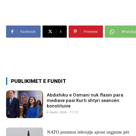
Facebook
X
Pinterest
WhatsAp
PUBLIKIMET E FUNDIT
Abdixhiku e Osmani nuk flasin para
mediave pasi Kurti shtyri seancën
konstituive
6 Gusht, 2026 - 11:13
NATO premton mbrojtje ajrore urgjente për