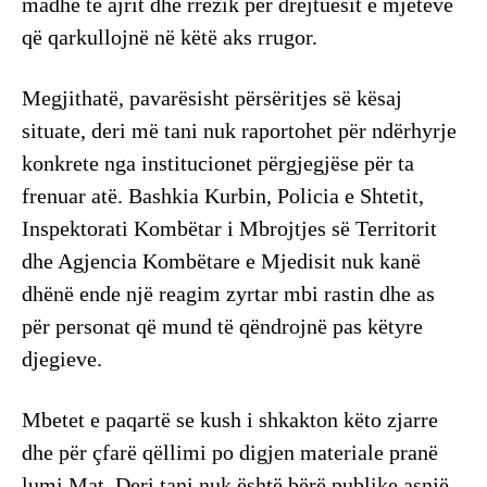
madhe të ajrit dhe rrezik për drejtuesit e mjeteve
që qarkullojnë në këtë aks rrugor.
Megjithatë, pavarësisht përsëritjes së kësaj
situate, deri më tani nuk raportohet për ndërhyrje
konkrete nga institucionet përgjegjëse për ta
frenuar atë. Bashkia Kurbin, Policia e Shtetit,
Inspektorati Kombëtar i Mbrojtjes së Territorit
dhe Agjencia Kombëtare e Mjedisit nuk kanë
dhënë ende një reagim zyrtar mbi rastin dhe as
për personat që mund të qëndrojnë pas këtyre
djegieve.
Mbetet e paqartë se kush i shkakton këto zjarre
dhe për çfarë qëllimi po digjen materiale pranë
lumi Mat. Deri tani nuk është bërë publike asnjë