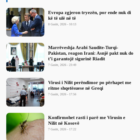
Evropa zgjeron tryezën, por ende nuk di
kë të ulë në të
8 Gusht, 2026 - 10:13
Marrëveshja Arabi Saudite-Turqi-
Pakistan, reagon Irani: Asnjë pakt nuk do
t’i garantojë sigurinë Riadit
7 Gusht, 2026 - 23:49
Virusi i Nilit perëndimor po përhapet me
ritme shqetësuese në Greqi
7 Gusht, 2026 - 17:56
Konfirmohet rasti i parë me Virusin e
Nilit në Kosovë
7 Gusht, 2026 - 17:22