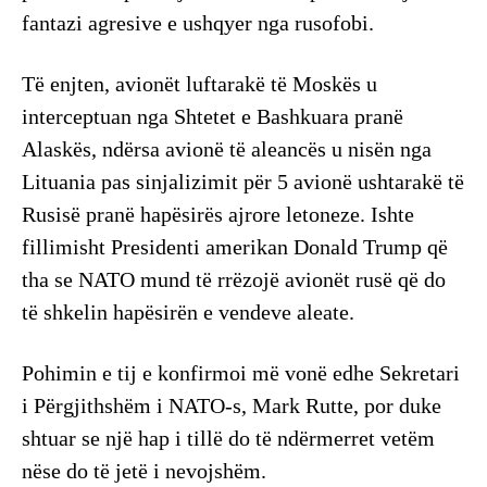
fantazi agresive e ushqyer nga rusofobi.
Të enjten, avionët luftarakë të Moskës u
interceptuan nga Shtetet e Bashkuara pranë
Alaskës, ndërsa avionë të aleancës u nisën nga
Lituania pas sinjalizimit për 5 avionë ushtarakë të
Rusisë pranë hapësirës ajrore letoneze. Ishte
fillimisht Presidenti amerikan Donald Trump që
tha se NATO mund të rrëzojë avionët rusë që do
të shkelin hapësirën e vendeve aleate.
Pohimin e tij e konfirmoi më vonë edhe Sekretari
i Përgjithshëm i NATO-s, Mark Rutte, por duke
shtuar se një hap i tillë do të ndërmerret vetëm
nëse do të jetë i nevojshëm.