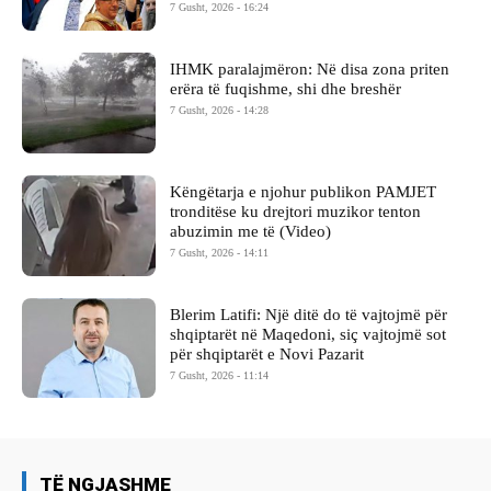
7 Gusht, 2026 - 16:24
IHMK paralajmëron: Në disa zona priten
erëra të fuqishme, shi dhe breshër
7 Gusht, 2026 - 14:28
Këngëtarja e njohur publikon PAMJET
tronditëse ku drejtori muzikor tenton
abuzimin me të (Video)
7 Gusht, 2026 - 14:11
Blerim Latifi: Një ditë do të vajtojmë për
shqiptarët në Maqedoni, siç vajtojmë sot
për shqiptarët e Novi Pazarit
7 Gusht, 2026 - 11:14
TË NGJASHME