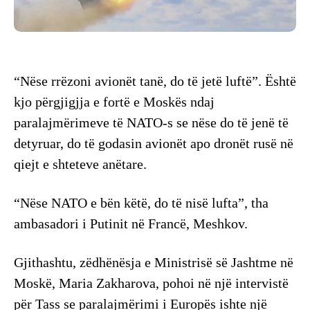
“Nëse rrëzoni avionët tanë, do të jetë luftë”. Është
kjo përgjigjja e fortë e Moskës ndaj
paralajmërimeve të NATO-s se nëse do të jenë të
detyruar, do të godasin avionët apo dronët rusë në
qiejt e shteteve anëtare.
“Nëse NATO e bën këtë, do të nisë lufta”, tha
ambasadori i Putinit në Francë, Meshkov.
Gjithashtu, zëdhënësja e Ministrisë së Jashtme në
Moskë, Maria Zakharova, pohoi në një intervistë
për Tass se paralajmërimi i Europës ishte një