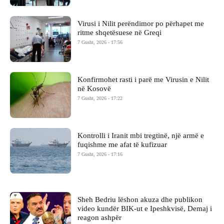
Virusi i Nilit perëndimor po përhapet me
ritme shqetësuese në Greqi
7 Gusht, 2026 - 17:56
Konfirmohet rasti i parë me Virusin e Nilit
në Kosovë
7 Gusht, 2026 - 17:22
Kontrolli i Iranit mbi tregtinë, një armë e
fuqishme me afat të kufizuar
7 Gusht, 2026 - 17:16
Sheh Bedriu lëshon akuza dhe publikon
video kundër BIK-ut e Ipeshkvisë, Demaj i
reagon ashpër