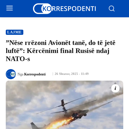
LAJME
​”Nëse rrëzoni Avionët tanë, do të jetë
luftë”: Kërcënimi final Rusisë ndaj
NATO-s
26 Shtator, 2025 - 11:49
Nga
Korrespodenti