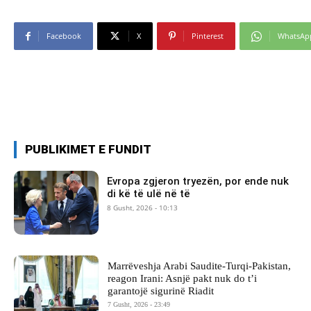
Facebook
X
Pinterest
WhatsAp
PUBLIKIMET E FUNDIT
Evropa zgjeron tryezën, por ende nuk
di kë të ulë në të
8 Gusht, 2026 - 10:13
Marrëveshja Arabi Saudite-Turqi-Pakistan,
reagon Irani: Asnjë pakt nuk do t’i
garantojë sigurinë Riadit
7 Gusht, 2026 - 23:49