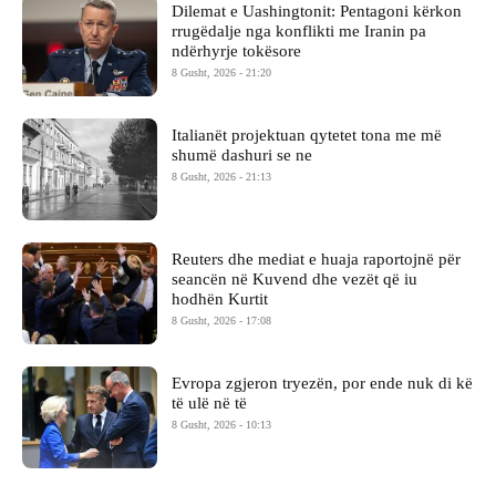
Dilemat e Uashingtonit: Pentagoni kërkon
rrugëdalje nga konflikti me Iranin pa
ndërhyrje tokësore
8 Gusht, 2026 - 21:20
Italianët projektuan qytetet tona me më
shumë dashuri se ne
8 Gusht, 2026 - 21:13
Reuters dhe mediat e huaja raportojnë për
seancën në Kuvend dhe vezët që iu
hodhën Kurtit
8 Gusht, 2026 - 17:08
Evropa zgjeron tryezën, por ende nuk di kë
të ulë në të
8 Gusht, 2026 - 10:13