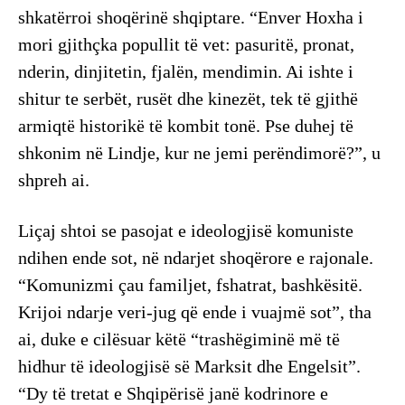
shkatërroi shoqërinë shqiptare. “Enver Hoxha i
mori gjithçka popullit të vet: pasuritë, pronat,
nderin, dinjitetin, fjalën, mendimin. Ai ishte i
shitur te serbët, rusët dhe kinezët, tek të gjithë
armiqtë historikë të kombit tonë. Pse duhej të
shkonim në Lindje, kur ne jemi perëndimorë?”, u
shpreh ai.
Liçaj shtoi se pasojat e ideologjisë komuniste
ndihen ende sot, në ndarjet shoqërore e rajonale.
“Komunizmi çau familjet, fshatrat, bashkësitë.
Krijoi ndarje veri-jug që ende i vuajmë sot”, tha
ai, duke e cilësuar këtë “trashëgiminë më të
hidhur të ideologjisë së Marksit dhe Engelsit”.
“Dy të tretat e Shqipërisë janë kodrinore e