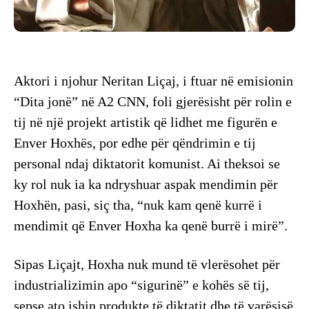
Aktori i njohur Neritan Liçaj, i ftuar në emisionin
“Dita jonë” në A2 CNN, foli gjerësisht për rolin e
tij në një projekt artistik që lidhet me figurën e
Enver Hoxhës, por edhe për qëndrimin e tij
personal ndaj diktatorit komunist. Ai theksoi se
ky rol nuk ia ka ndryshuar aspak mendimin për
Hoxhën, pasi, siç tha, “nuk kam qenë kurrë i
mendimit që Enver Hoxha ka qenë burrë i mirë”.
Sipas Liçajt, Hoxha nuk mund të vlerësohet për
industrializimin apo “sigurinë” e kohës së tij,
sepse ato ishin produkte të diktatit dhe të varësisë