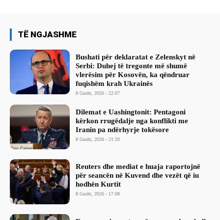
TË NGJASHME
Bushati për deklaratat e Zelenskyt në
Serbi: Duhej të tregonte më shumë
vlerësim për Kosovën, ka qëndruar
fuqishëm krah Ukrainës
8 Gusht, 2026 - 22:07
Dilemat e Uashingtonit: Pentagoni
kërkon rrugëdalje nga konflikti me
Iranin pa ndërhyrje tokësore
8 Gusht, 2026 - 21:20
Reuters dhe mediat e huaja raportojnë
për seancën në Kuvend dhe vezët që iu
hodhën Kurtit
8 Gusht, 2026 - 17:08