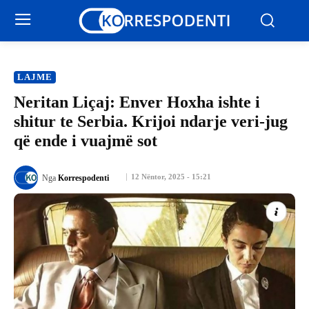
LAJME
Neritan Liçaj: Enver Hoxha ishte i
shitur te Serbia. Krijoi ndarje veri-jug
që ende i vuajmë sot
12 Nëntor, 2025 - 15:21
Nga
Korrespodenti