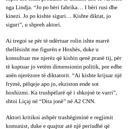
nga Lindja. “Jo po bëri fabrika… I bëri rusi dhe
kinezi. Jo po kishte siguri… Kishte diktat, jo
siguri”, u shpreh aktori.
Ai tregoi se për të ndërtuar rolin ishte marrë
thellësisht me figurën e Hoxhës, duke u
konsultuar me njerëz që kishin qenë pranë tij, për
të kuptuar jo vetëm dimensionin politik, por edhe
anën njerëzore të diktatorit. “Ai kishte krijuar një
frymë, pëlqeje apo jo, ekziston ende sot
hoxhizmi. Ka trushpëlarë që i shkojnë te varri”,
shtoi Liçaj në “Dita jonë” në A2 CNN.
Aktori kritikoi ashpër trashëgiminë e regjimit
komunist, duke e quajtur atë një periudhë që