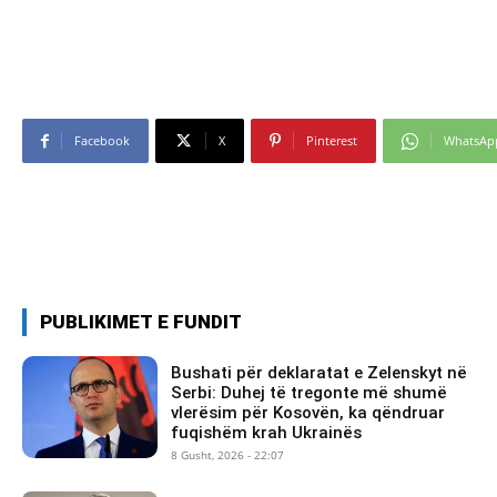
Facebook
X
Pinterest
WhatsAp
PUBLIKIMET E FUNDIT
Bushati për deklaratat e Zelenskyt në
Serbi: Duhej të tregonte më shumë
vlerësim për Kosovën, ka qëndruar
fuqishëm krah Ukrainës
8 Gusht, 2026 - 22:07