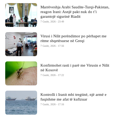
Marrëveshja Arabi Saudite-Turqi-Pakistan,
reagon Irani: Asnjë pakt nuk do t’i
garantojë sigurinë Riadit
7 Gusht, 2026 - 23:49
Virusi i Nilit perëndimor po përhapet me
ritme shqetësuese në Greqi
7 Gusht, 2026 - 17:56
Konfirmohet rasti i parë me Virusin e Nilit
në Kosovë
7 Gusht, 2026 - 17:22
Kontrolli i Iranit mbi tregtinë, një armë e
fuqishme me afat të kufizuar
7 Gusht, 2026 - 17:16