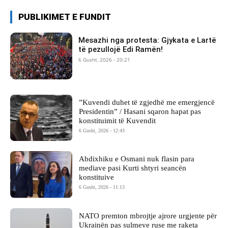
PUBLIKIMET E FUNDIT
Mesazhi nga protesta: Gjykata e Lartë
të pezullojë Edi Ramën!
6 Gusht, 2026 - 20:21
​”Kuvendi duhet të zgjedhë me emergjencë
Presidentin” / Hasani sqaron hapat pas
konstituimit të Kuvendit
6 Gusht, 2026 - 12:43
Abdixhiku e Osmani nuk flasin para
mediave pasi Kurti shtyri seancën
konstituive
6 Gusht, 2026 - 11:13
NATO premton mbrojtje ajrore urgjente për
Ukrainën pas sulmeve ruse me raketa