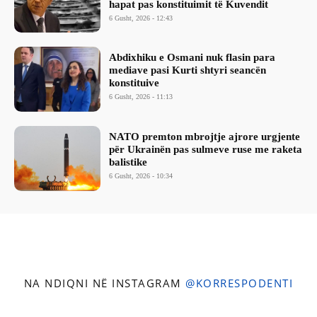
hapat pas konstituimit të Kuvendit
6 Gusht, 2026 - 12:43
Abdixhiku e Osmani nuk flasin para
mediave pasi Kurti shtyri seancën
konstituive
6 Gusht, 2026 - 11:13
NATO premton mbrojtje ajrore urgjente
për Ukrainën pas sulmeve ruse me raketa
balistike
6 Gusht, 2026 - 10:34
NA NDIQNI NË INSTAGRAM
@KORRESPODENTI