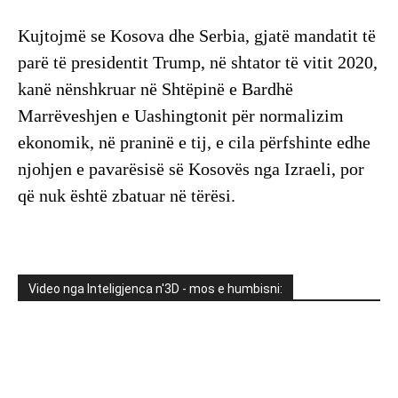
Kujtojmë se Kosova dhe Serbia, gjatë mandatit të
parë të presidentit Trump, në shtator të vitit 2020,
kanë nënshkruar në Shtëpinë e Bardhë
Marrëveshjen e Uashingtonit për normalizim
ekonomik, në praninë e tij, e cila përfshinte edhe
njohjen e pavarësisë së Kosovës nga Izraeli, por
që nuk është zbatuar në tërësi.
Video nga Inteligjenca n'3D - mos e humbisni: