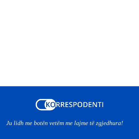
Ju lidh me botën vetëm me lajme të zgjedhura!