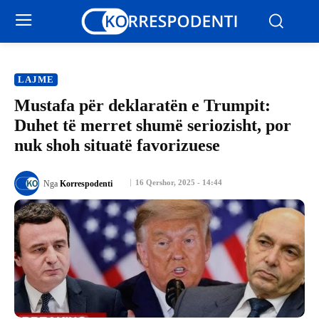
LAJME
Mustafa për deklaratën e Trumpit:
Duhet të merret shumë seriozisht, por
nuk shoh situatë favorizuese
16 Qershor, 2025 - 14:44
Nga
Korrespodenti