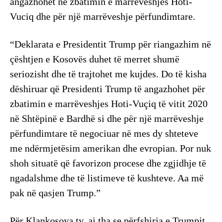
angazhohet në zbatimin e marrëveshjes Hoti-
Vuciq dhe për një marrëveshje përfundimtare.
“Deklarata e Presidentit Trump për riangazhim në
çështjen e Kosovës duhet të merret shumë
seriozisht dhe të trajtohet me kujdes. Do të kisha
dëshiruar që Presidenti Trump të angazhohet për
zbatimin e marrëveshjes Hoti-Vuçiq të vitit 2020
në Shtëpinë e Bardhë si dhe për një marrëveshje
përfundimtare të negociuar në mes dy shteteve
me ndërmjetësim amerikan dhe evropian. Por nuk
shoh situatë që favorizon procese dhe zgjidhje të
ngadalshme dhe të listimeve të kushteve. Aa më
pak në qasjen Trump.”
Për Klankosova.tv, ai tha se përfshirja e Trumpit