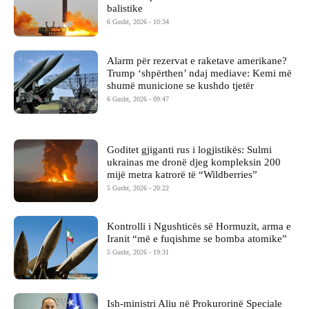
balistike
6 Gusht, 2026 - 10:34
Alarm për rezervat e raketave amerikane?
Trump ‘shpërthen’ ndaj mediave: Kemi më
shumë municione se kushdo tjetër
6 Gusht, 2026 - 09:47
Goditet gjiganti rus i logjistikës: Sulmi
ukrainas me dronë djeg kompleksin 200
mijë metra katrorë të “Wildberries”
5 Gusht, 2026 - 20:22
Kontrolli i Ngushticës së Hormuzit, arma e
Iranit “më e fuqishme se bomba atomike”
5 Gusht, 2026 - 19:31
Ish-ministri ​Aliu në Prokurorinë Speciale