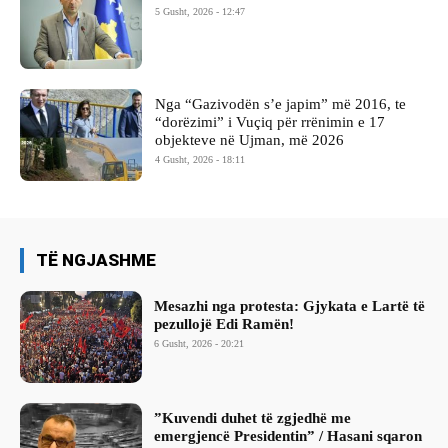
5 Gusht, 2026 - 12:47
Nga “Gazivodën s’e japim” më 2016, te
“dorëzimi” i Vuçiq për rrënimin e 17
objekteve në Ujman, më 2026
4 Gusht, 2026 - 18:11
TË NGJASHME
Mesazhi nga protesta: Gjykata e Lartë të
pezullojë Edi Ramën!
6 Gusht, 2026 - 20:21
​”Kuvendi duhet të zgjedhë me
emergjencë Presidentin” / Hasani sqaron