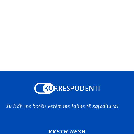
Ju lidh me botën vetëm me lajme të zgjedhura!
RRETH NESH