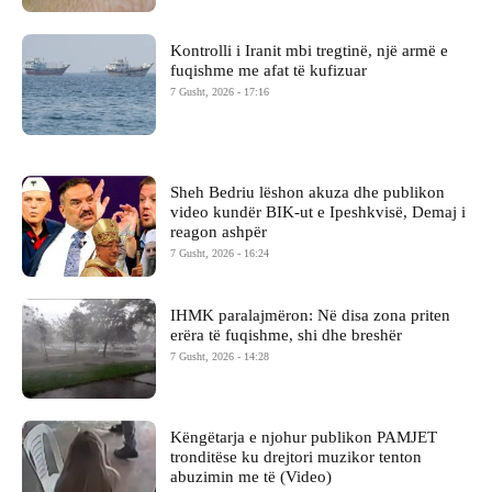
Kontrolli i Iranit mbi tregtinë, një armë e
fuqishme me afat të kufizuar
7 Gusht, 2026 - 17:16
Sheh Bedriu lëshon akuza dhe publikon
video kundër BIK-ut e Ipeshkvisë, Demaj i
reagon ashpër
7 Gusht, 2026 - 16:24
IHMK paralajmëron: Në disa zona priten
erëra të fuqishme, shi dhe breshër
7 Gusht, 2026 - 14:28
Këngëtarja e njohur publikon PAMJET
tronditëse ku drejtori muzikor tenton
abuzimin me të (Video)