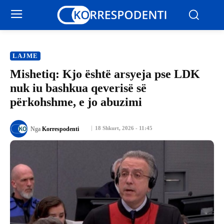
LAJME
Mishetiq: Kjo është arsyeja pse LDK
nuk iu bashkua qeverisë së
përkohshme, e jo abuzimi
18 Shkurt, 2026 - 11:45
Nga
Korrespodenti