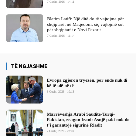
7 Gusht, 2026 - 14:11
Blerim Latifi: Një ditë do të vajtojmë për
shqiptarët në Maqedoni, siç vajtojmë sot
për shqiptarët e Novi Pazarit
7 Gusht, 2026 - 11:14
TË NGJASHME
Evropa zgjeron tryezën, por ende nuk di
kë të ulë në të
8 Gusht, 2026 - 10:13
Marrëveshja Arabi Saudite-Turqi-
Pakistan, reagon Irani: Asnjë pakt nuk do
t’i garantojë sigurinë Riadit
7 Gusht, 2026 - 23:49