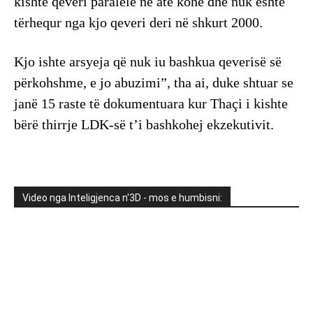
kishte qeveri paralele në atë kohë dhe nuk është
tërhequr nga kjo qeveri deri në shkurt 2000.
Kjo ishte arsyeja që nuk iu bashkua qeverisë së
përkohshme, e jo abuzimi”, tha ai, duke shtuar se
janë 15 raste të dokumentuara kur Thaçi i kishte
bërë thirrje LDK-së t’i bashkohej ekzekutivit.
Video nga Inteligjenca n'3D - mos e humbisni: