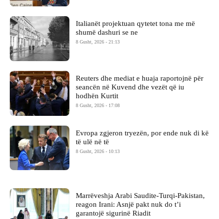
Italianët projektuan qytetet tona me më
shumë dashuri se ne
8 Gusht, 2026 - 21:13
Reuters dhe mediat e huaja raportojnë për
seancën në Kuvend dhe vezët që iu
hodhën Kurtit
8 Gusht, 2026 - 17:08
Evropa zgjeron tryezën, por ende nuk di kë
të ulë në të
8 Gusht, 2026 - 10:13
Marrëveshja Arabi Saudite-Turqi-Pakistan,
reagon Irani: Asnjë pakt nuk do t’i
garantojë sigurinë Riadit