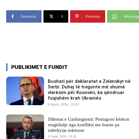
Facebook
X
Pinterest
WhatsAp
PUBLIKIMET E FUNDIT
Bushati për deklaratat e Zelenskyt në
Serbi: Duhej të tregonte më shumë
vlerësim për Kosovën, ka qëndruar
fuqishëm krah Ukrainës
8 Gusht, 2026 - 22:07
Dilemat e Uashingtonit: Pentagoni kërkon
rrugëdalje nga konflikti me Iranin pa
ndërhyrje tokësore
8 Gusht, 2026 - 21:20