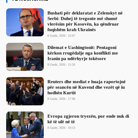
Bushati për deklaratat e Zelenskyt në
Serbi: Duhej të tregonte më shumë
vlerësim për Kosovën, ka qëndruar
fuqishëm krah Ukrainës
8 Gusht, 2026 - 22:07
Dilemat e Uashingtonit: Pentagoni
kërkon rrugëdalje nga konflikti me
Iranin pa ndërhyrje tokësore
8 Gusht, 2026 - 21:20
Reuters dhe mediat e huaja raportojnë
për seancën në Kuvend dhe vezët që iu
hodhën Kurtit
8 Gusht, 2026 - 17:08
Evropa zgjeron tryezën, por ende nuk di
kë të ulë në të
8 Gusht, 2026 - 10:13