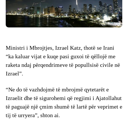
Ministri i Mbrojtjes, Izrael Katz, thotë se Irani
“ka kaluar vijat e kuqe pasi guxoi të qëllojë me
raketa ndaj përqendrimeve të popullsisë civile në
Izrael”.
“Ne do të vazhdojmë të mbrojmë qytetarët e
Izraelit dhe të sigurohemi që regjimi i Ajatollahut
të paguajë një çmim shumë të lartë për veprimet e
tij të urryera”, shton ai.