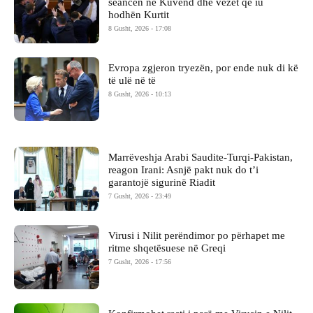
seancën në Kuvend dhe vezët që iu
hodhën Kurtit
8 Gusht, 2026 - 17:08
Evropa zgjeron tryezën, por ende nuk di kë
të ulë në të
8 Gusht, 2026 - 10:13
Marrëveshja Arabi Saudite-Turqi-Pakistan,
reagon Irani: Asnjë pakt nuk do t’i
garantojë sigurinë Riadit
7 Gusht, 2026 - 23:49
Virusi i Nilit perëndimor po përhapet me
ritme shqetësuese në Greqi
7 Gusht, 2026 - 17:56