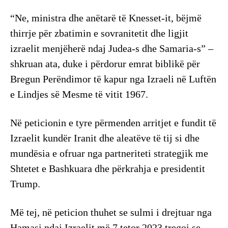
“Ne, ministra dhe anëtarë të Knesset-it, bëjmë
thirrje për zbatimin e sovranitetit dhe ligjit
izraelit menjëherë ndaj Judea-s dhe Samaria-s” –
shkruan ata, duke i përdorur emrat biblikë për
Bregun Perëndimor të kapur nga Izraeli në Luftën
e Lindjes së Mesme të vitit 1967.
Në peticionin e tyre përmenden arritjet e fundit të
Izraelit kundër Iranit dhe aleatëve të tij si dhe
mundësia e ofruar nga partneriteti strategjik me
Shtetet e Bashkuara dhe përkrahja e presidentit
Trump.
Më tej, në peticion thuhet se sulmi i drejtuar nga
Hamasi ndaj Izraelit më 7 tetor 2023 tregoi se