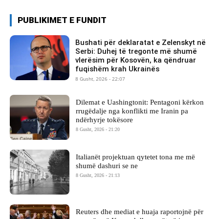
PUBLIKIMET E FUNDIT
Bushati për deklaratat e Zelenskyt në
Serbi: Duhej të tregonte më shumë
vlerësim për Kosovën, ka qëndruar
fuqishëm krah Ukrainës
8 Gusht, 2026 - 22:07
Dilemat e Uashingtonit: Pentagoni kërkon
rrugëdalje nga konflikti me Iranin pa
ndërhyrje tokësore
8 Gusht, 2026 - 21:20
Italianët projektuan qytetet tona me më
shumë dashuri se ne
8 Gusht, 2026 - 21:13
Reuters dhe mediat e huaja raportojnë për