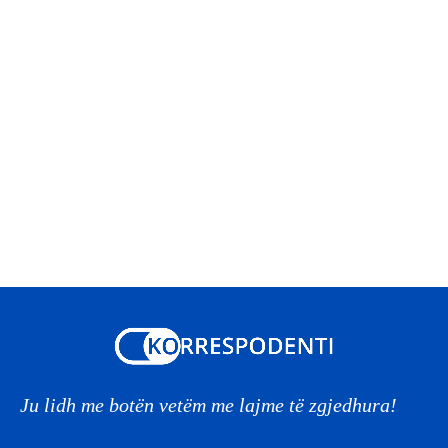
Ju lidh me botën vetëm me lajme të zgjedhura!