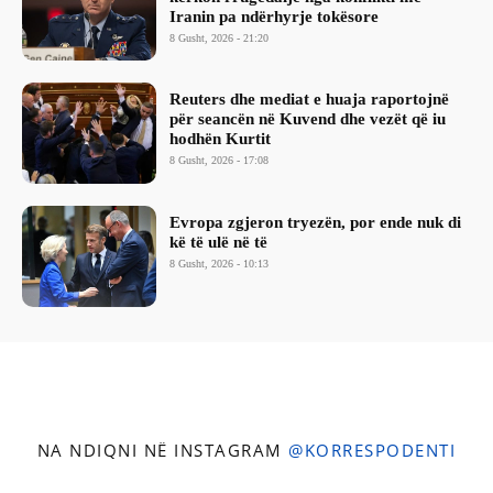
Iranin pa ndërhyrje tokësore
8 Gusht, 2026 - 21:20
Reuters dhe mediat e huaja raportojnë
për seancën në Kuvend dhe vezët që iu
hodhën Kurtit
8 Gusht, 2026 - 17:08
Evropa zgjeron tryezën, por ende nuk di
kë të ulë në të
8 Gusht, 2026 - 10:13
NA NDIQNI NË INSTAGRAM
@KORRESPODENTI