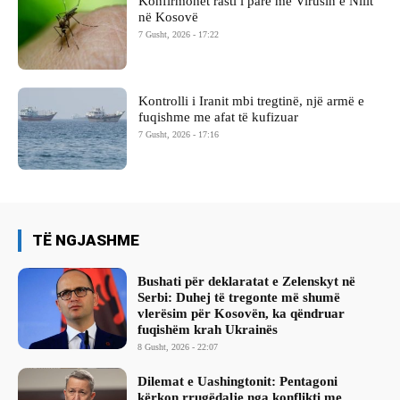
Konfirmohet rasti i parë me Virusin e Nilit
në Kosovë
7 Gusht, 2026 - 17:22
Kontrolli i Iranit mbi tregtinë, një armë e
fuqishme me afat të kufizuar
7 Gusht, 2026 - 17:16
TË NGJASHME
Bushati për deklaratat e Zelenskyt në
Serbi: Duhej të tregonte më shumë
vlerësim për Kosovën, ka qëndruar
fuqishëm krah Ukrainës
8 Gusht, 2026 - 22:07
Dilemat e Uashingtonit: Pentagoni
kërkon rrugëdalje nga konflikti me