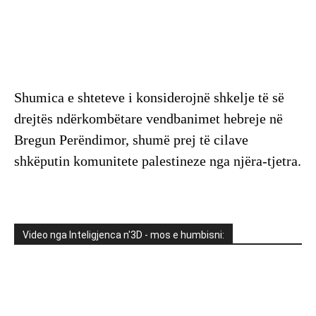
Shumica e shteteve i konsiderojnë shkelje të së
drejtës ndërkombëtare vendbanimet hebreje në
Bregun Perëndimor, shumë prej të cilave
shkëputin komunitete palestineze nga njëra-tjetra.
Video nga Inteligjenca n'3D - mos e humbisni: