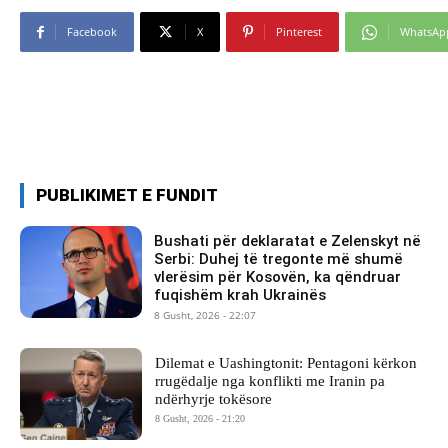
Facebook
X
Pinterest
WhatsAp
PUBLIKIMET E FUNDIT
Bushati për deklaratat e Zelenskyt në
Serbi: Duhej të tregonte më shumë
vlerësim për Kosovën, ka qëndruar
fuqishëm krah Ukrainës
8 Gusht, 2026 - 22:07
Dilemat e Uashingtonit: Pentagoni kërkon
rrugëdalje nga konflikti me Iranin pa
ndërhyrje tokësore
8 Gusht, 2026 - 21:20