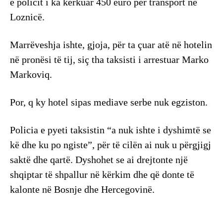
e policit i ka kërkuar 450 euro për transport në
Loznicë.
Marrëveshja ishte, gjoja, për ta çuar atë në hotelin
në pronësi të tij, siç tha taksisti i arrestuar Marko
Markoviq.
Por, q ky hotel sipas mediave serbe nuk egziston.
Policia e pyeti taksistin “a nuk ishte i dyshimtë se
kë dhe ku po ngiste”, për të cilën ai nuk u përgjigj
saktë dhe qartë. Dyshohet se ai drejtonte një
shqiptar të shpallur në kërkim dhe që donte të
kalonte në Bosnje dhe Hercegovinë.