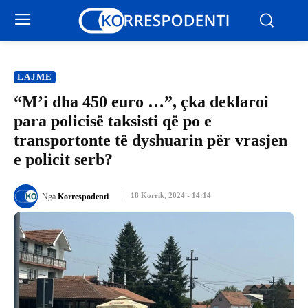
LAJME
“M’i dha 450 euro …”, çka deklaroi
para policisë taksisti që po e
transportonte të dyshuarin për vrasjen
e policit serb?
18 Korrik, 2024 - 14:14
Nga
Korrespodenti