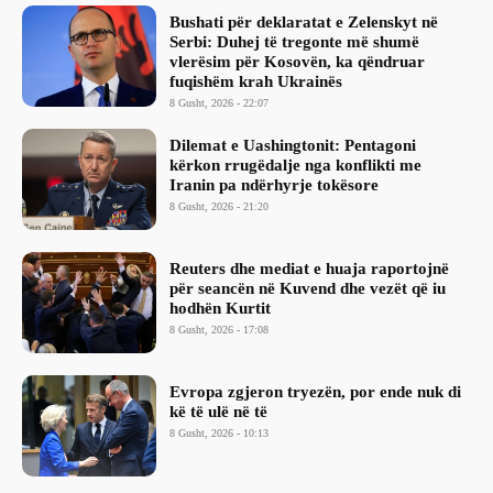
Bushati për deklaratat e Zelenskyt në
Serbi: Duhej të tregonte më shumë
vlerësim për Kosovën, ka qëndruar
fuqishëm krah Ukrainës
8 Gusht, 2026 - 22:07
Dilemat e Uashingtonit: Pentagoni
kërkon rrugëdalje nga konflikti me
Iranin pa ndërhyrje tokësore
8 Gusht, 2026 - 21:20
Reuters dhe mediat e huaja raportojnë
për seancën në Kuvend dhe vezët që iu
hodhën Kurtit
8 Gusht, 2026 - 17:08
Evropa zgjeron tryezën, por ende nuk di
kë të ulë në të
8 Gusht, 2026 - 10:13