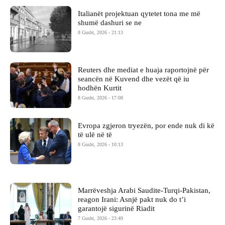
Italianët projektuan qytetet tona me më
shumë dashuri se ne
8 Gusht, 2026 - 21:13
Reuters dhe mediat e huaja raportojnë për
seancën në Kuvend dhe vezët që iu
hodhën Kurtit
8 Gusht, 2026 - 17:08
Evropa zgjeron tryezën, por ende nuk di kë
të ulë në të
8 Gusht, 2026 - 10:13
Marrëveshja Arabi Saudite-Turqi-Pakistan,
reagon Irani: Asnjë pakt nuk do t’i
garantojë sigurinë Riadit
7 Gusht, 2026 - 23:49