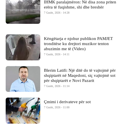
IHMK paralajmëron: Në disa zona priten
erëra të fuqishme, shi dhe breshër
7 Gusht, 2026 - 14:28
Këngëtarja e njohur publikon PAMJET
tronditëse ku drejtori muzikor tenton
abuzimin me të (Video)
7 Gusht, 2026 - 14:11
Blerim Latifi: Një ditë do të vajtojmë për
shqiptarët në Maqedoni, siç vajtojmë sot
për shqiptarët e Novi Pazarit
7 Gusht, 2026 - 11:14
Çmimi i derivateve për sot
7 Gusht, 2026 - 11:00