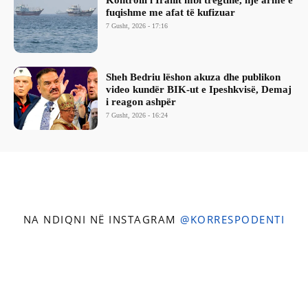
Kontrolli i Iranit mbi tregtinë, një armë e
fuqishme me afat të kufizuar
7 Gusht, 2026 - 17:16
Sheh Bedriu lëshon akuza dhe publikon
video kundër BIK-ut e Ipeshkvisë, Demaj
i reagon ashpër
7 Gusht, 2026 - 16:24
NA NDIQNI NË INSTAGRAM
@KORRESPODENTI