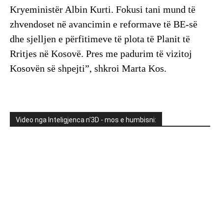
Kryeministër Albin Kurti. Fokusi tani mund të
zhvendoset në avancimin e reformave të BE-së
dhe sjelljen e përfitimeve të plota të Planit të
Rritjes në Kosovë. Pres me padurim të vizitoj
Kosovën së shpejti”, shkroi Marta Kos.
Video nga Inteligjenca n'3D - mos e humbisni: