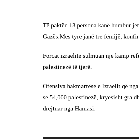
Të paktën 13 persona kanë humbur jetë
Gazës.Mes tyre janë tre fëmijë, konfir
Forcat izraelite sulmuan një kamp ref
palestinezë të tjerë.
Ofensiva hakmarrëse e Izraelit që ng
se 54,000 palestinezë, kryesisht gra d
drejtuar nga Hamasi.