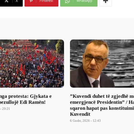
X
Pinterest
WhatsApp
nga protesta: Gjykata e
​”Kuvendi duhet të zgjedhë m
pezullojë Edi Ramën!
emergjencë Presidentin” / H
sqaron hapat pas konstituimi
- 20:21
Kuvendit
6 Gusht, 2026 - 12:43