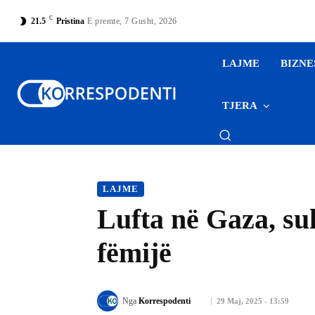
C
21.5
Pristina
E premte, 7 Gusht, 2026
LAJME
BIZNE
TJERA
LAJME
Lufta në Gaza, sul
fëmijë
Nga
Korrespodenti
29 Maj, 2025 - 13:59