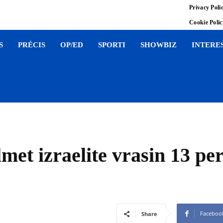
Privacy Poli
Cookie Poli
S
PRÉCIS
OP/ED
SPORTI
SHOWBIZ
INTERE
met izraelite vrasin 13 pe
Faceboo
Share