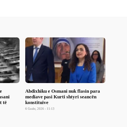
e
Abdixhiku e Osmani nuk flasin para
asani
mediave pasi Kurti shtyri seancën
t të
konstituive
6 Gusht, 2026 - 11:13