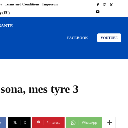
cy
Terms and Conditions
Impresum
cy (EU)
SANTE
FACEBOOK
YOUTUBE
rsona, mes tyre 3
k
X
Pinterest
WhatsApp