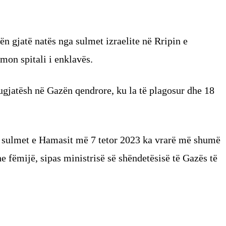
n gjatë natës nga sulmet izraelite në Rripin e
mon spitali i enklavës.
ugjatësh në Gazën qendrore, ku la të plagosur dhe 18
a sulmet e Hamasit më 7 tetor 2023 ka vrarë më shumë
he fëmijë, sipas ministrisë së shëndetësisë të Gazës të