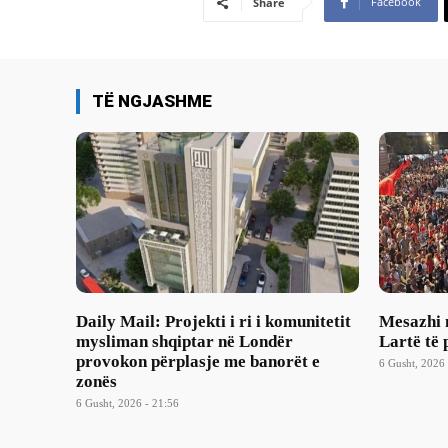
Facebook
Share
TË NGJASHME
Daily Mail: Projekti i ri i komunitetit
Mesazhi 
mysliman shqiptar në Londër
Lartë të 
provokon përplasje me banorët e
6 Gusht, 2026 
zonës
6 Gusht, 2026 - 21:56