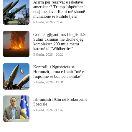
Alarm për rezervat e raketave
amerikane? Trump ‘shpërthen’
ndaj mediave: Kemi më shumë
municione se kushdo tjetër
6 Gusht, 2026 - 09:47
Goditet gjiganti rus i logjistikës:
Sulmi ukrainas me dronë djeg
kompleksin 200 mijë metra
katrorë të “Wildberries”
5 Gusht, 2026 - 20:22
Kontrolli i Ngushticës së
Hormuzit, arma e Iranit “më e
fuqishme se bomba atomike”
5 Gusht, 2026 - 19:31
Ish-ministri ​Aliu në Prokurorinë
Speciale
5 Gusht, 2026 - 12:47