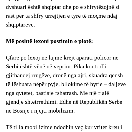
dyshuari është shqiptar dhe po e shfrytëzojnë si
rast për ta shfry urrejtjen e tyre të moçme ndaj
shqiptarëve.
Më poshtë lexoni postimin e plotë:
Çfarë po lexoj në lajme krejt aparati policor në
Serbi është vënë në veprim. Pika kontrolli
gjithandej rrugëve, dronë nga ajri, skuadra qensh
të lëshuara nëpër pyje, bllokime të hyrje – daljeve
nga qytetet, bastisje fshatrash. Me një fjalë
gjendje shtetrrethimi. Edhe në Republikën Serbe
në Bosnje i njejti mobilizim.
Të tilla mobilizime ndodhin veç kur vritet kreu i