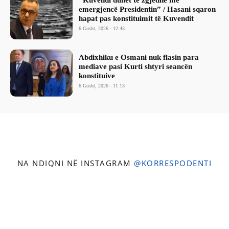
​”Kuvendi duhet të zgjedhë me
emergjencë Presidentin” / Hasani sqaron
hapat pas konstituimit të Kuvendit
6 Gusht, 2026 - 12:43
Abdixhiku e Osmani nuk flasin para
mediave pasi Kurti shtyri seancën
konstituive
6 Gusht, 2026 - 11:13
NA NDIQNI NË INSTAGRAM
@KORRESPODENTI