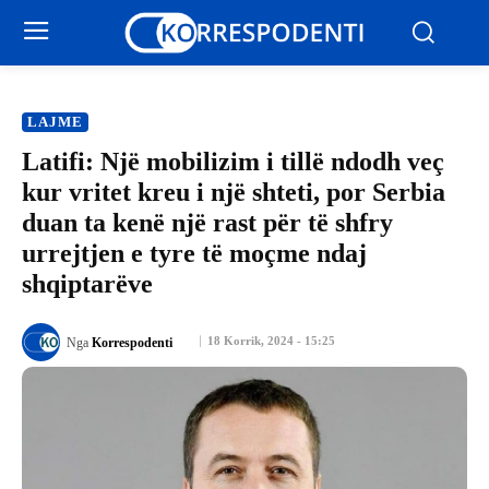
LAJME
Latifi: Një mobilizim i tillë ndodh veç
kur vritet kreu i një shteti, por Serbia
duan ta kenë një rast për të shfry
urrejtjen e tyre të moçme ndaj
shqiptarëve
18 Korrik, 2024 - 15:25
Nga
Korrespodenti