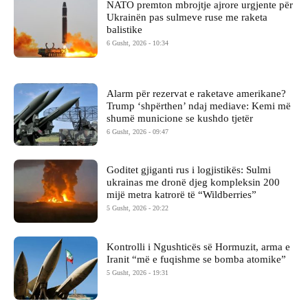
NATO premton mbrojtje ajrore urgjente për
Ukrainën pas sulmeve ruse me raketa
balistike
6 Gusht, 2026 - 10:34
Alarm për rezervat e raketave amerikane?
Trump ‘shpërthen’ ndaj mediave: Kemi më
shumë municione se kushdo tjetër
6 Gusht, 2026 - 09:47
Goditet gjiganti rus i logjistikës: Sulmi
ukrainas me dronë djeg kompleksin 200
mijë metra katrorë të “Wildberries”
5 Gusht, 2026 - 20:22
Kontrolli i Ngushticës së Hormuzit, arma e
Iranit “më e fuqishme se bomba atomike”
5 Gusht, 2026 - 19:31