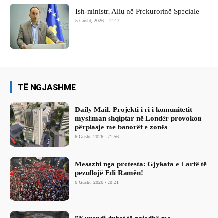
Ish-ministri ​Aliu në Prokurorinë Speciale
5 Gusht, 2026 - 12:47
TË NGJASHME
Daily Mail: Projekti i ri i komunitetit
mysliman shqiptar në Londër provokon
përplasje me banorët e zonës
6 Gusht, 2026 - 21:56
Mesazhi nga protesta: Gjykata e Lartë të
pezullojë Edi Ramën!
6 Gusht, 2026 - 20:21