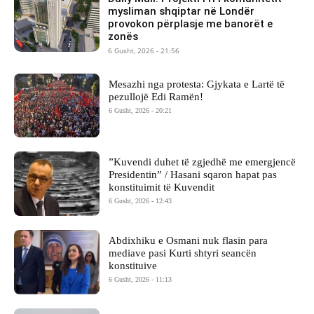
mysliman shqiptar në Londër
provokon përplasje me banorët e
zonës
6 Gusht, 2026 - 21:56
Mesazhi nga protesta: Gjykata e Lartë të
pezullojë Edi Ramën!
6 Gusht, 2026 - 20:21
​”Kuvendi duhet të zgjedhë me emergjencë
Presidentin” / Hasani sqaron hapat pas
konstituimit të Kuvendit
6 Gusht, 2026 - 12:43
Abdixhiku e Osmani nuk flasin para
mediave pasi Kurti shtyri seancën
konstituive
6 Gusht, 2026 - 11:13