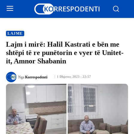
LAJME
Lajm i mirë: Halil Kastrati e bën me
shtëpi të re punëtorin e vyer të Unitet-
it, Amnor Shabanin
1 Dhjetor, 2023 - 22:57
Nga
Korrespodenti