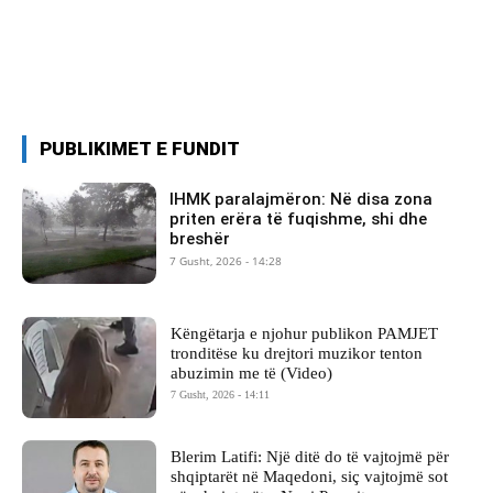
PUBLIKIMET E FUNDIT
IHMK paralajmëron: Në disa zona
priten erëra të fuqishme, shi dhe
breshër
7 Gusht, 2026 - 14:28
Këngëtarja e njohur publikon PAMJET
tronditëse ku drejtori muzikor tenton
abuzimin me të (Video)
7 Gusht, 2026 - 14:11
Blerim Latifi: Një ditë do të vajtojmë për
shqiptarët në Maqedoni, siç vajtojmë sot