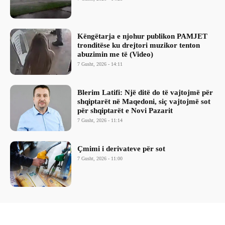
Këngëtarja e njohur publikon PAMJET
tronditëse ku drejtori muzikor tenton
abuzimin me të (Video)
7 Gusht, 2026 - 14:11
Blerim Latifi: Një ditë do të vajtojmë për
shqiptarët në Maqedoni, siç vajtojmë sot
për shqiptarët e Novi Pazarit
7 Gusht, 2026 - 11:14
Çmimi i derivateve për sot
7 Gusht, 2026 - 11:00