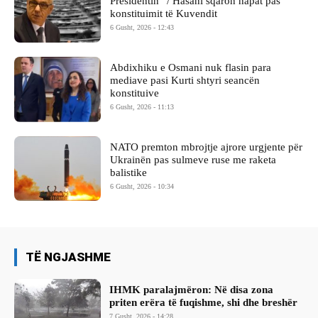
Presidentin” / Hasani sqaron hapat pas
konstituimit të Kuvendit
6 Gusht, 2026 - 12:43
Abdixhiku e Osmani nuk flasin para
mediave pasi Kurti shtyri seancën
konstituive
6 Gusht, 2026 - 11:13
NATO premton mbrojtje ajrore urgjente për
Ukrainën pas sulmeve ruse me raketa
balistike
6 Gusht, 2026 - 10:34
TË NGJASHME
IHMK paralajmëron: Në disa zona
priten erëra të fuqishme, shi dhe breshër
7 Gusht, 2026 - 14:28