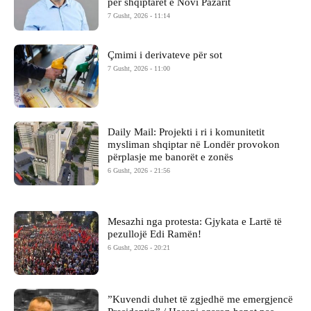
për shqiptarët e Novi Pazarit
7 Gusht, 2026 - 11:14
Çmimi i derivateve për sot
7 Gusht, 2026 - 11:00
Daily Mail: Projekti i ri i komunitetit
mysliman shqiptar në Londër provokon
përplasje me banorët e zonës
6 Gusht, 2026 - 21:56
Mesazhi nga protesta: Gjykata e Lartë të
pezullojë Edi Ramën!
6 Gusht, 2026 - 20:21
​”Kuvendi duhet të zgjedhë me emergjencë