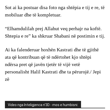
Sot ai ka postuar disa foto nga shtëpia e tij e re, të
mobiluar dhe të kompletuar.
“Elhamdulilah prej Allahut veq perhajr na koftë.
Shtepia e re” ka shkruar Shabani në postimin e tij.
Ai ka falenderuar hoxhën Kastrati dhe të gjithë
ata që kontribuan që të ndërtohet kjo shtëpi
ndërsa pret që javën tjetër të vijë vetë
personalisht Halil Kastrati dhe ta përurojë./ Jepi
zë
Video nga Inteligjenca n'3D - mos e humbisni: