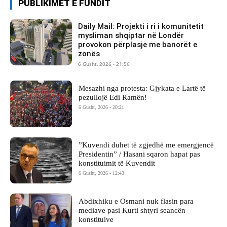
PUBLIKIMET E FUNDIT
Daily Mail: Projekti i ri i komunitetit
mysliman shqiptar në Londër
provokon përplasje me banorët e
zonës
6 Gusht, 2026 - 21:56
Mesazhi nga protesta: Gjykata e Lartë të
pezullojë Edi Ramën!
6 Gusht, 2026 - 20:21
​”Kuvendi duhet të zgjedhë me emergjencë
Presidentin” / Hasani sqaron hapat pas
konstituimit të Kuvendit
6 Gusht, 2026 - 12:43
Abdixhiku e Osmani nuk flasin para
mediave pasi Kurti shtyri seancën
konstituive