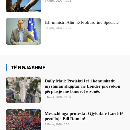
5 Gusht, 2026 - 19:31
Ish-ministri ​Aliu në Prokurorinë Speciale
5 Gusht, 2026 - 12:47
TË NGJASHME
Daily Mail: Projekti i ri i komunitetit
mysliman shqiptar në Londër provokon
përplasje me banorët e zonës
6 Gusht, 2026 - 21:56
Mesazhi nga protesta: Gjykata e Lartë të
pezullojë Edi Ramën!
6 Gusht, 2026 - 20:21