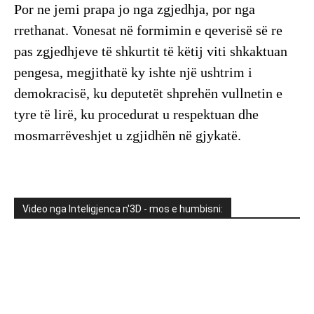
Por ne jemi prapa jo nga zgjedhja, por nga
rrethanat. Vonesat në formimin e qeverisë së re
pas zgjedhjeve të shkurtit të këtij viti shkaktuan
pengesa, megjithatë ky ishte një ushtrim i
demokracisë, ku deputetët shprehën vullnetin e
tyre të lirë, ku procedurat u respektuan dhe
mosmarrëveshjet u zgjidhën në gjykatë.
Video nga Inteligjenca n'3D - mos e humbisni: