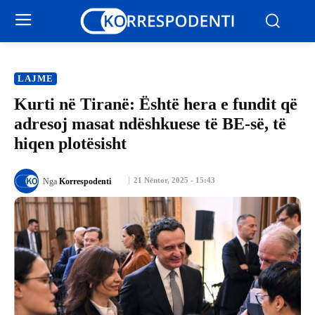
LAJME
Kurti në Tiranë: Është hera e fundit që
adresoj masat ndëshkuese të BE-së, të
hiqen plotësisht
21 Nëntor, 2025 - 15:43
Nga
Korrespodenti