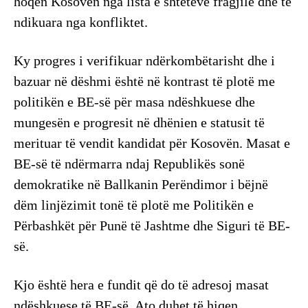
hoqën Kosovën nga lista e shteteve fragjile dhe të
ndikuara nga konfliktet.
Ky progres i verifikuar ndërkombëtarisht dhe i
bazuar në dëshmi është në kontrast të plotë me
politikën e BE-së për masa ndëshkuese dhe
mungesën e progresit në dhënien e statusit të
merituar të vendit kandidat për Kosovën. Masat e
BE-së të ndërmarra ndaj Republikës sonë
demokratike në Ballkanin Perëndimor i bëjnë
dëm linjëzimit tonë të plotë me Politikën e
Përbashkët për Punë të Jashtme dhe Siguri të BE-
së.
Kjo është hera e fundit që do të adresoj masat
ndëshkuese të BE-së. Ato duhet të hiqen