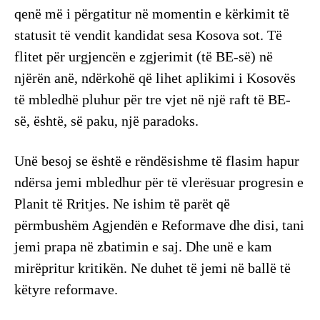
qenë më i përgatitur në momentin e kërkimit të
statusit të vendit kandidat sesa Kosova sot. Të
flitet për urgjencën e zgjerimit (të BE-së) në
njërën anë, ndërkohë që lihet aplikimi i Kosovës
të mbledhë pluhur për tre vjet në një raft të BE-
së, është, së paku, një paradoks.
Unë besoj se është e rëndësishme të flasim hapur
ndërsa jemi mbledhur për të vlerësuar progresin e
Planit të Rritjes. Ne ishim të parët që
përmbushëm Agjendën e Reformave dhe disi, tani
jemi prapa në zbatimin e saj. Dhe unë e kam
mirëpritur kritikën. Ne duhet të jemi në ballë të
këtyre reformave.