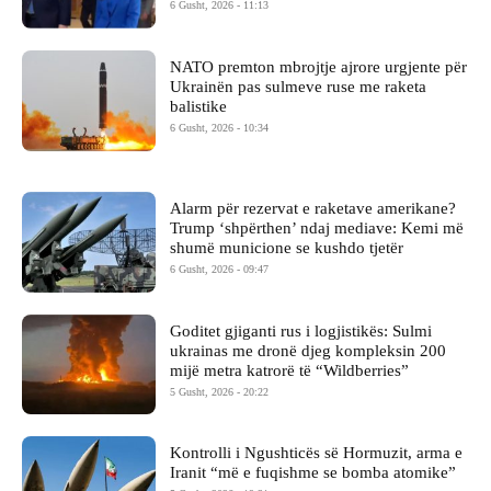
6 Gusht, 2026 - 11:13
NATO premton mbrojtje ajrore urgjente për
Ukrainën pas sulmeve ruse me raketa
balistike
6 Gusht, 2026 - 10:34
Alarm për rezervat e raketave amerikane?
Trump ‘shpërthen’ ndaj mediave: Kemi më
shumë municione se kushdo tjetër
6 Gusht, 2026 - 09:47
Goditet gjiganti rus i logjistikës: Sulmi
ukrainas me dronë djeg kompleksin 200
mijë metra katrorë të “Wildberries”
5 Gusht, 2026 - 20:22
Kontrolli i Ngushticës së Hormuzit, arma e
Iranit “më e fuqishme se bomba atomike”