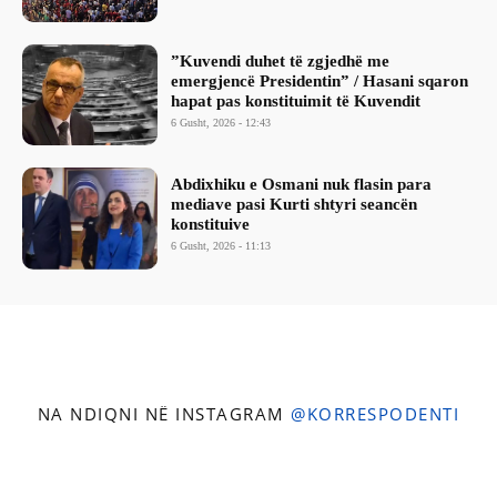
​”Kuvendi duhet të zgjedhë me
emergjencë Presidentin” / Hasani sqaron
hapat pas konstituimit të Kuvendit
6 Gusht, 2026 - 12:43
Abdixhiku e Osmani nuk flasin para
mediave pasi Kurti shtyri seancën
konstituive
6 Gusht, 2026 - 11:13
NA NDIQNI NË INSTAGRAM
@KORRESPODENTI