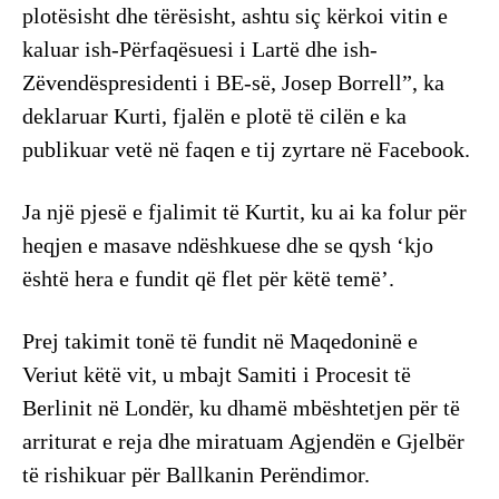
plotësisht dhe tërësisht, ashtu siç kërkoi vitin e
kaluar ish-Përfaqësuesi i Lartë dhe ish-
Zëvendëspresidenti i BE-së, Josep Borrell”, ka
deklaruar Kurti, fjalën e plotë të cilën e ka
publikuar vetë në faqen e tij zyrtare në Facebook.
Ja një pjesë e fjalimit të Kurtit, ku ai ka folur për
heqjen e masave ndëshkuese dhe se qysh ‘kjo
është hera e fundit që flet për këtë temë’.
Prej takimit tonë të fundit në Maqedoninë e
Veriut këtë vit, u mbajt Samiti i Procesit të
Berlinit në Londër, ku dhamë mbështetjen për të
arriturat e reja dhe miratuam Agjendën e Gjelbër
të rishikuar për Ballkanin Perëndimor.