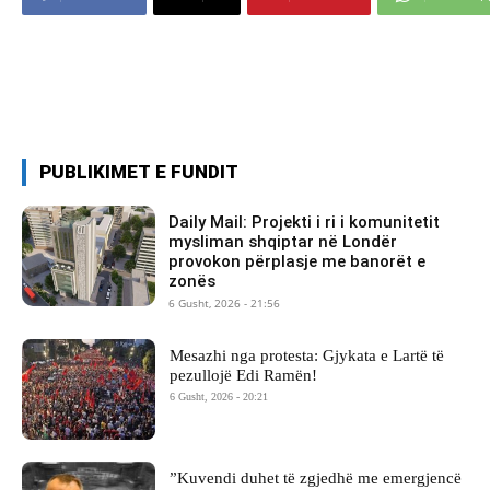
PUBLIKIMET E FUNDIT
Daily Mail: Projekti i ri i komunitetit
mysliman shqiptar në Londër
provokon përplasje me banorët e
zonës
6 Gusht, 2026 - 21:56
Mesazhi nga protesta: Gjykata e Lartë të
pezullojë Edi Ramën!
6 Gusht, 2026 - 20:21
​”Kuvendi duhet të zgjedhë me emergjencë