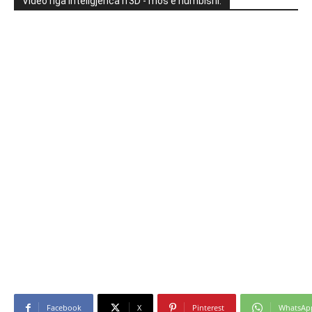
Video nga Inteligjenca n'3D - mos e humbisni:
Facebook
X
Pinterest
WhatsAp