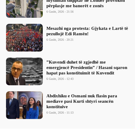
mysliman shqiptar në Londër provokon
përplasje me banorët e zonës
6 Gusht, 2026 - 21:56
Mesazhi nga protesta: Gjykata e Lartë të
pezullojë Edi Ramën!
6 Gusht, 2026 - 20:21
​”Kuvendi duhet të zgjedhë me
emergjencë Presidentin” / Hasani sqaron
hapat pas konstituimit të Kuvendit
6 Gusht, 2026 - 12:43
Abdixhiku e Osmani nuk flasin para
mediave pasi Kurti shtyri seancën
konstituive
6 Gusht, 2026 - 11:13