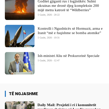
Goditet gjiganti rus i logjistikës: Sulmi
ukrainas me dronë djeg kompleksin 200
mijë metra katrorë të “Wildberries”
5 Gusht, 2026 - 20:22
Kontrolli i Ngushticës së Hormuzit, arma e
Iranit “më e fuqishme se bomba atomike”
5 Gusht, 2026 - 19:31
Ish-ministri ​Aliu në Prokurorinë Speciale
5 Gusht, 2026 - 12:47
TË NGJASHME
Daily Mail: Projekti i ri i komunitetit