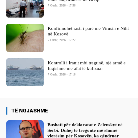
7 Gusht, 2026 - 17:56
Konfirmohet rasti i parë me Virusin e Nilit
në Kosovë
7 Gusht, 2026 - 17:22
Kontrolli i Iranit mbi tregtinë, një armë e
fuqishme me afat të kufizuar
7 Gusht, 2026 - 17:16
TË NGJASHME
Bushati për deklaratat e Zelenskyt në
Serbi: Duhej të tregonte më shumë
vlerësim për Kosovën, ka qëndruar