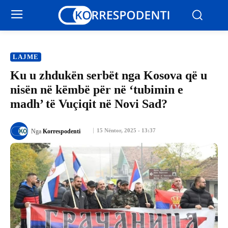
LAJME
Ku u zhdukën serbët nga Kosova që u
nisën në këmbë për në ‘tubimin e
madh’ të Vuçiqit në Novi Sad?
15 Nëntor, 2025 - 13:37
Nga
Korrespodenti