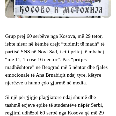
Grup prej 60 serbëve nga Kosova, më 29 tetor,
ishte nisur në këmbë drejt “tubimit të madh” të
partisë SNS në Novi Sad, i cili pritej të mbahej
“më 11, 15 ose 16 nëntor”. Pas “pritjes
madhështore” në Beograd më 5 nëntor dhe fjalës
emocionale të Ana Brnabiqit ndaj tyre, këtyre
njerëzve u humb çdo gjurmë në media.
Si një përgjigje plagjiatore ndaj shumë dhe
tashmë ecjeve epike të studentëve nëpër Serbi,
regjimi udhëzoi 60 serbë nga Kosova që më 29