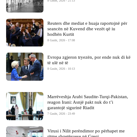
8 Gusht, 2026 - 21:13
Reuters dhe mediat e huaja raportojnë për
seancën në Kuvend dhe vezët që iu
hodhën Kurtit
8 Gusht, 2026 - 17:08
Evropa zgjeron tryezën, por ende nuk di kë
të ulë në të
8 Gusht, 2026 - 10:13
Marrëveshja Arabi Saudite-Turqi-Pakistan,
reagon Irani: Asnjë pakt nuk do t’i
garantojë sigurinë Riadit
7 Gusht, 2026 - 23:49
Virusi i Nilit perëndimor po përhapet me
ritme shqetësuese në Greqi