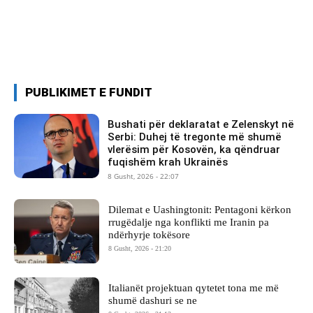
PUBLIKIMET E FUNDIT
Bushati për deklaratat e Zelenskyt në
Serbi: Duhej të tregonte më shumë
vlerësim për Kosovën, ka qëndruar
fuqishëm krah Ukrainës
8 Gusht, 2026 - 22:07
Dilemat e Uashingtonit: Pentagoni kërkon
rrugëdalje nga konflikti me Iranin pa
ndërhyrje tokësore
8 Gusht, 2026 - 21:20
Italianët projektuan qytetet tona me më
shumë dashuri se ne