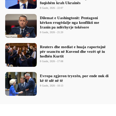
fuqishëm krah Ukrainës
8 Gusht, 2026 - 22:07
Dilemat e Uashingtonit: Pentagoni
kërkon rrugëdalje nga konflikti me
Iranin pa ndërhyrje tokësore
8 Gusht, 2026 - 21:20
Reuters dhe mediat e huaja raportojnë
për seancën në Kuvend dhe vezët që iu
hodhën Kurtit
8 Gusht, 2026 - 17:08
Evropa zgjeron tryezën, por ende nuk di
kë të ulë në të
8 Gusht, 2026 - 10:13