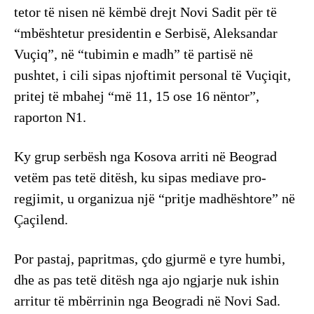
tetor të nisen në këmbë drejt Novi Sadit për të
“mbështetur presidentin e Serbisë, Aleksandar
Vuçiq”, në “tubimin e madh” të partisë në
pushtet, i cili sipas njoftimit personal të Vuçiqit,
pritej të mbahej “më 11, 15 ose 16 nëntor”,
raporton N1.
Ky grup serbësh nga Kosova arriti në Beograd
vetëm pas tetë ditësh, ku sipas mediave pro-
regjimit, u organizua një “pritje madhështore” në
Çaçilend.
Por pastaj, papritmas, çdo gjurmë e tyre humbi,
dhe as pas tetë ditësh nga ajo ngjarje nuk ishin
arritur të mbërrinin nga Beogradi në Novi Sad.