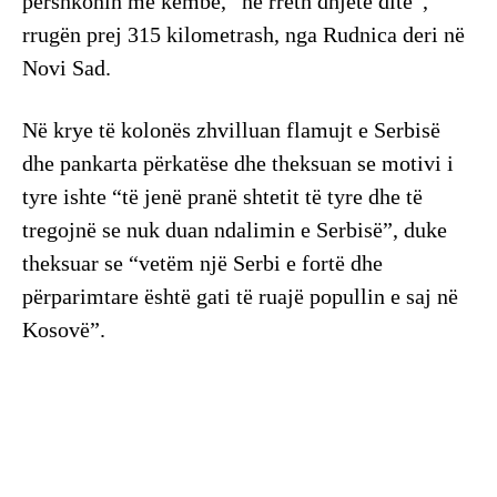
përshkonin me këmbë, “në rreth dhjetë ditë”,
rrugën prej 315 kilometrash, nga Rudnica deri në
Novi Sad.
Në krye të kolonës zhvilluan flamujt e Serbisë
dhe pankarta përkatëse dhe theksuan se motivi i
tyre ishte “të jenë pranë shtetit të tyre dhe të
tregojnë se nuk duan ndalimin e Serbisë”, duke
theksuar se “vetëm një Serbi e fortë dhe
përparimtare është gati të ruajë popullin e saj në
Kosovë”.