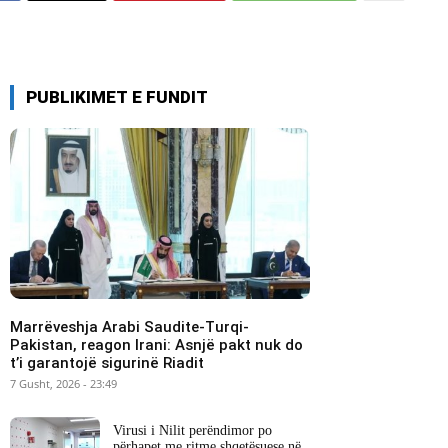
PUBLIKIMET E FUNDIT
Marrëveshja Arabi Saudite-Turqi-
Pakistan, reagon Irani: Asnjë pakt nuk do
t’i garantojë sigurinë Riadit
7 Gusht, 2026 - 23:49
Virusi i Nilit perëndimor po
përhapet me ritme shqetësuese në