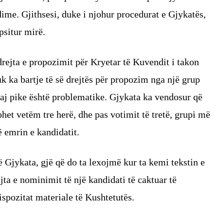
ime. Gjithsesi, duke i njohur procedurat e Gjykatës,
psitur mirë.
drejta e propozimit për Kryetar të Kuvendit i takon
k ka bartje të së drejtës për propozim nga një grup
kësaj pike është problematike. Gjykata ka vendosur që
et vetëm tre herë, dhe pas votimit të tretë, grupi më
 emrin e kandidatit.
 Gjykata, gjë që do ta lexojmë kur ta kemi tekstin e
jta e nominimit të një kandidati të caktuar të
ispozitat materiale të Kushtetutës.