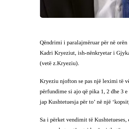
Qëndrimi i paralajmëruar për në orën 
Kadri Kryeziut, ish-nënkryetar i Gjyk
(vetë z.Kryeziu).
Kryeziu njofton se pas një leximi të 
përfundime si ajo që pika 1, 2 dhe 3 e
jap Kushtetuesja për to’ në një ‘kopsit
Sa i përket vendimit të Kushtetueses, 