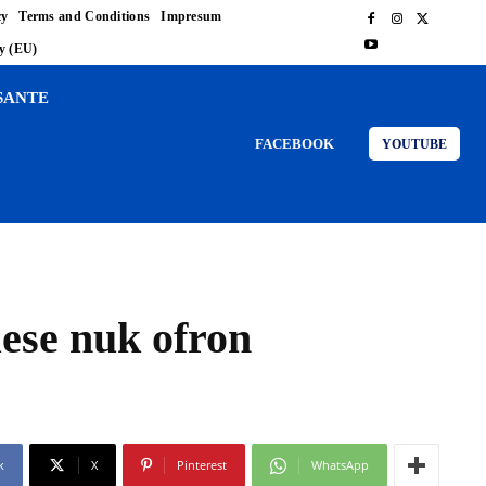
cy
Terms and Conditions
Impresum
cy (EU)
SANTE
FACEBOOK
YOUTUBE
uese nuk ofron
k
X
Pinterest
WhatsApp