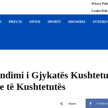
Privacy Poli
Cookie Poli
S
PRÉCIS
OP/ED
SPORTI
SHOWBIZ
INTERE
endimi i Gjykatës Kushtet
je të Kushtetutës
Faceboo
Share