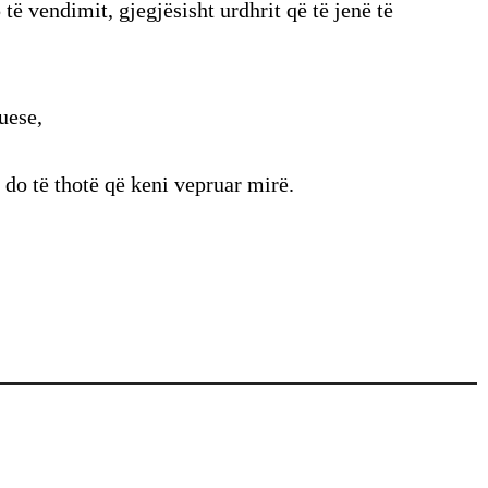
të vendimit, gjegjësisht urdhrit që të jenë të
uese,
 do të thotë që keni vepruar mirë.