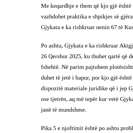
Me keqardhje e them që kjo gjë është 
vazhdohet praktika e shpikjes së gjëra
Gjykata e ka rishkruar nenin 67 të Kus
Po ashtu, Gjykata e ka rishkruar Aktgj
26 Qershor 2025, ku thuhet qartë që d
fshehtë. Në parim pajtohem plotësish
duhet të jetë i hapur, por kjo gjë ësht
dispozitë materiale juridike që i jep 
ose tjetrën, aq më tepër kur vetë Gjyk
janë të mundshme.
Pika 5 e njoftimit është po ashtu pro