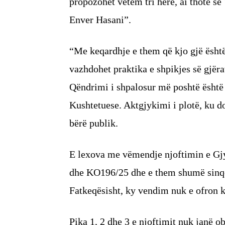
propozohet vetëm tri herë, ai thotë se 
Enver Hasani”.
“Me keqardhje e them që kjo gjë është
vazhdohet praktika e shpikjes së gjëra
Qëndrimi i shpalosur më poshtë është 
Kushtetuese. Aktgjykimi i plotë, ku d
bërë publik.
E lexova me vëmendje njoftimin e Gj
dhe KO196/25 dhe e them shumë sinqeri
Fatkeqësisht, ky vendim nuk e ofron k
Pika 1, 2 dhe 3 e njoftimit nuk janë o