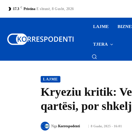
C
17.3
Pristina
E shtunë, 8 Gusht, 2026
LAJME
BIZNE
TJERA
LAJME
Kryeziu kritik: V
qartësi, por shkel
Nga
Korrespodenti
8 Gusht, 2025 - 16:01