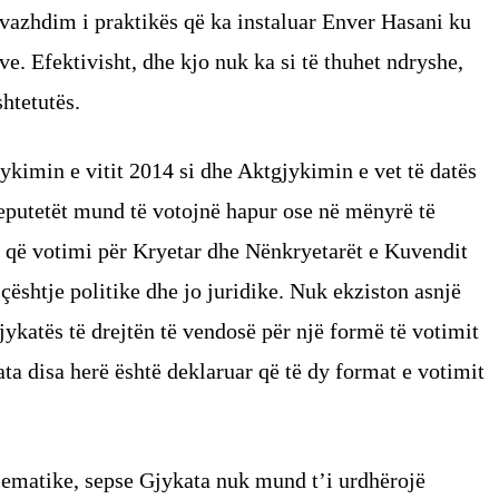
vazhdim i praktikës që ka instaluar Enver Hasani ku
ve. Efektivisht, dhe kjo nuk ka si të thuhet ndryshe,
htetutës.
ykimin e vitit 2014 si dhe Aktgjykimin e vet të datës
eputetët mund të votojnë hapur ose në mënyrë të
t që votimi për Kryetar dhe Nënkryetarët e Kuvendit
ë çështje politike dhe jo juridike. Nuk ekziston asnjë
Gjykatës të drejtën të vendosë për një formë të votimit
ata disa herë është deklaruar që të dy format e votimit
blematike, sepse Gjykata nuk mund t’i urdhërojë