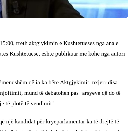
15:00, rreth aktgjykimin e Kushtetueses nga ana e
atës Kushtetuese, është publikuar me kohë nga autori
vëmendshëm që ia ka bërë Aktgjykimit, nxjerr disa
 njoftimit, mund të debatohen pas ‘arsyeve që do të
je të plotë të vendimit’.
që një kandidat për kryeparlamentar ka të drejtë të