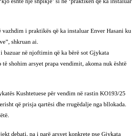
‘kjo është një shpikje’ si në ‘praktikën që ka instaluar
 vazhdim i praktikës që ka instaluar Enver Hasani ku
ve”, shkruan ai.
i bazuar në njoftimin që ka bërë sot Gjykata
o të shohim arsyet prapa vendimit, akoma nuk është
ykatës Kushtetuese për vendim në rastin KO193/25
sht që prisja qartësi dhe rrugëdalje nga bllokada.
ëtë.
bjekt debati, pa i parë arsyet konkrete pse Gjykata