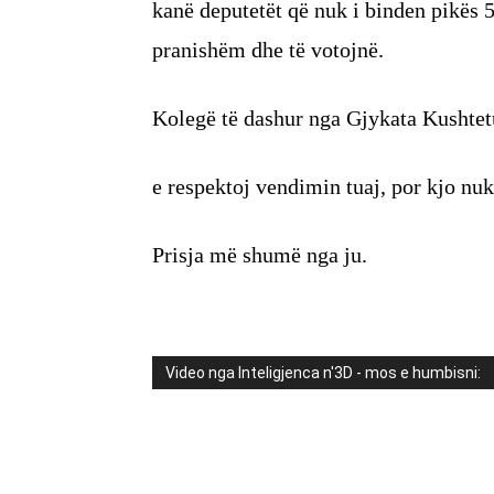
kanë deputetët që nuk i binden pikës 5 
pranishëm dhe të votojnë.
Kolegë të dashur nga Gjykata Kushtet
e respektoj vendimin tuaj, por kjo nuk
Prisja më shumë nga ju.
Video nga Inteligjenca n'3D - mos e humbisni: