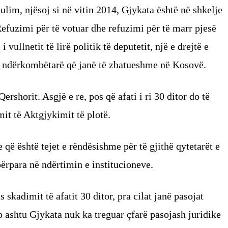
ulim, njësoj si në vitin 2014, Gjykata është në shkelje
 Refuzimi për të votuar dhe refuzimi për të marr pjesë
vullnetit të lirë politik të deputetit, një e drejtë e
a ndërkombëtarë që janë të zbatueshme në Kosovë.
ershorit. Asgjë e re, pos që afati i ri 30 ditor do të
mit të Aktgjykimit të plotë.
ë është tejet e rëndësishme për të gjithë qytetarët e
përpara në ndërtimin e institucioneve.
skadimit të afatit 30 ditor, pra cilat janë pasojat
Po ashtu Gjykata nuk ka treguar çfarë pasojash juridike