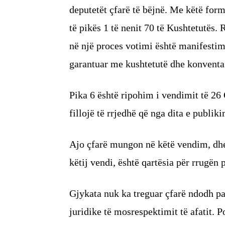
deputetët çfarë të bëjnë. Me këtë form
të pikës 1 të nenit 70 të Kushtetutës.
në një proces votimi është manifestim i 
garantuar me kushtetutë dhe konvent
Pika 6 është ripohim i vendimit të 26 Q
fillojë të rrjedhë që nga dita e publiki
Ajo çfarë mungon në këtë vendim, dhe q
këtij vendi, është qartësia për rrugën 
Gjykata nuk ka treguar çfarë ndodh pas 
juridike të mosrespektimit të afatit. 