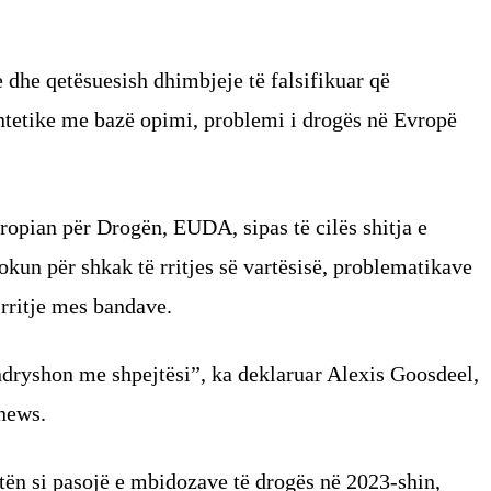
 dhe qetësuesish dhimbjeje të falsifikuar që
ntetike me bazë opimi, problemi i drogës në Evropë
opian për Drogën, EUDA, sipas të cilës shitja e
lokun për shkak të rritjes së vartësisë, problematikave
 rritje mes bandave.
ndryshon me shpejtësi”, ka deklaruar Alexis Goosdeel,
onews.
ën si pasojë e mbidozave të drogës në 2023-shin,