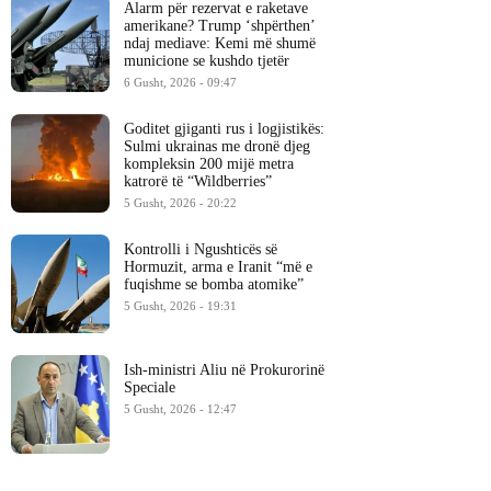
Alarm për rezervat e raketave
amerikane? Trump ‘shpërthen’
ndaj mediave: Kemi më shumë
municione se kushdo tjetër
6 Gusht, 2026 - 09:47
Goditet gjiganti rus i logjistikës:
Sulmi ukrainas me dronë djeg
kompleksin 200 mijë metra
katrorë të “Wildberries”
5 Gusht, 2026 - 20:22
Kontrolli i Ngushticës së
Hormuzit, arma e Iranit “më e
fuqishme se bomba atomike”
5 Gusht, 2026 - 19:31
Ish-ministri ​Aliu në Prokurorinë
Speciale
5 Gusht, 2026 - 12:47