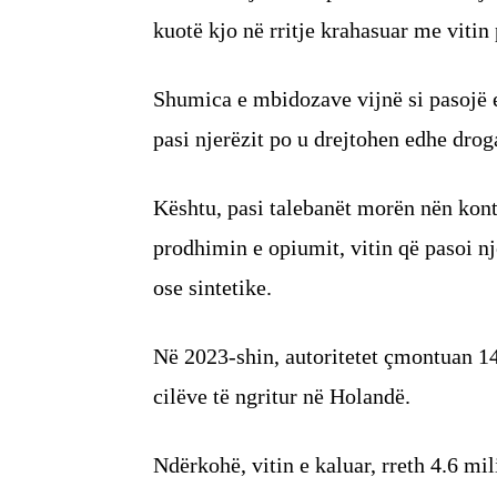
kuotë kjo në rritje krahasuar me vitin
Shumica e mbidozave vijnë si pasojë 
pasi njerëzit po u drejtohen edhe dro
Kështu, pasi talebanët morën nën kon
prodhimin e opiumit, vitin që pasoi nj
ose sintetike.
Në 2023-shin, autoritetet çmontuan 1
cilëve të ngritur në Holandë.
Ndërkohë, vitin e kaluar, rreth 4.6 mi