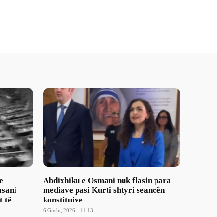
e
Abdixhiku e Osmani nuk flasin para
asani
mediave pasi Kurti shtyri seancën
t të
konstituive
6 Gusht, 2026 - 11:13