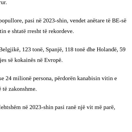
ur.
opullore, pasi në 2023-shin, vendet anëtare të BE-së
in e shtatë rresht të rekordeve.
elgjikë, 123 tonë, Spanjë, 118 tonë dhe Holandë, 59
rjes së kokainës në Evropë.
ose 24 milionë persona, përdorën kanabisin vitin e
ë të zakonshme.
lehtshëm në 2023-shin pasi ranë një vit më parë,