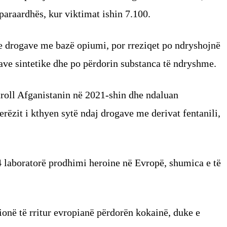
 paraardhës, kur viktimat ishin 7.100.
e drogave me bazë opiumi, por rreziqet po ndryshojnë
gave sintetike dhe po përdorin substanca të ndryshme.
troll Afganistanin në 2021-shin dhe ndaluan
erëzit i kthyen sytë ndaj drogave me derivat fentanili,
4 laboratorë prodhimi heroine në Evropë, shumica e të
lionë të rritur evropianë përdorën kokainë, duke e