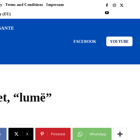
cy
Terms and Conditions
Impresum
cy (EU)
SANTE
FACEBOOK
YOUTUBE
et, “lumë”
k
X
Pinterest
WhatsApp