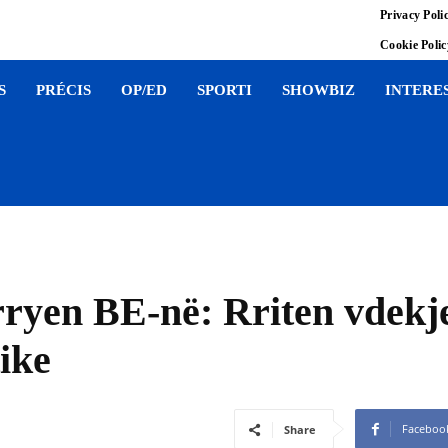
Privacy Poli
Cookie Poli
S
PRÉCIS
OP/ED
SPORTI
SHOWBIZ
INTERE
rryen BE-në: Rriten vdekj
ike
Faceboo
Share