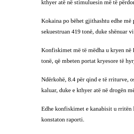
kthyer atë në stimuluesin më të përdor
Kokaina po bëhet gjithashtu edhe më p
sekuestruan 419 tonë, duke shënuar vit
Konfiskimet më të mëdha u kryen në B
tonë, që mbeten portat kryesore të hy
Ndërkohë, 8.4 për qind e të rriturve, 
kaluar, duke e kthyer atë në drogën m
Edhe konfiskimet e kanabisit u rritën 
konstaton raporti.