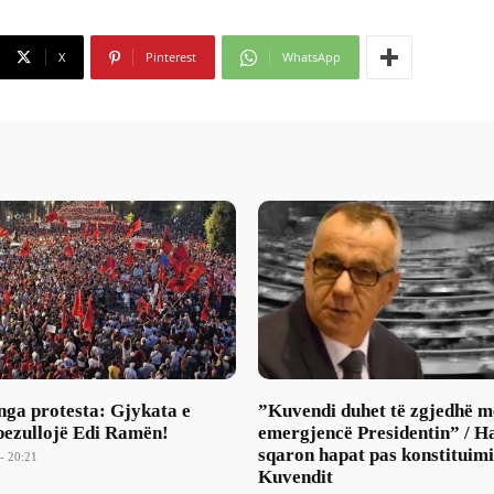
X
Pinterest
WhatsApp
nga protesta: Gjykata e
​”Kuvendi duhet të zgjedhë m
pezullojë Edi Ramën!
emergjencë Presidentin” / H
sqaron hapat pas konstituimi
- 20:21
Kuvendit