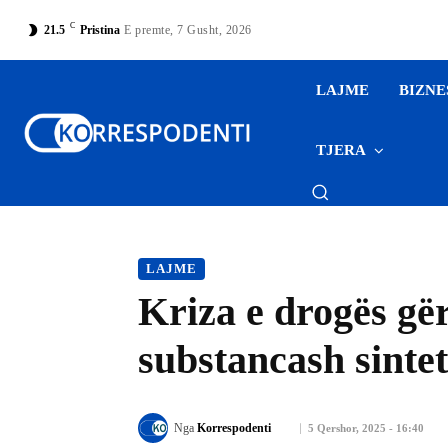
C
21.5
Pristina
E premte, 7 Gusht, 2026
LAJME
BIZNE
TJERA
LAJME
Kriza e drogës gë
substancash sintet
Nga
Korrespodenti
5 Qershor, 2025 - 16:40