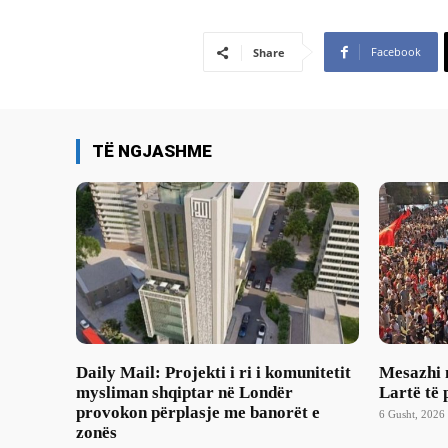
Facebook
Share
TË NGJASHME
Daily Mail: Projekti i ri i komunitetit
Mesazhi 
mysliman shqiptar në Londër
Lartë të 
provokon përplasje me banorët e
6 Gusht, 2026 
zonës