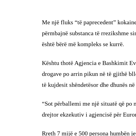
Me një fluks “të paprecedent” kokaine
përmbajnë substanca të rrezikshme si
është bërë më kompleks se kurrë.
Kështu thotë Agjencia e Bashkimit Evr
drogave po arrin pikun në të gjithë bl
të kujdesit shëndetësor dhe dhunës në
“Sot përballemi me një situatë që po 
drejtor ekzekutiv i agjencisë për Eur
Rreth 7 mijë e 500 persona humbën jet