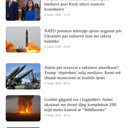
mediave pasi Kurti shtyri seancën
konstituive
6 Gusht, 2026 - 11:13
NATO premton mbrojtje ajrore urgjente për
Ukrainën pas sulmeve ruse me raketa
balistike
6 Gusht, 2026 - 10:34
Alarm për rezervat e raketave amerikane?
Trump ‘shpërthen’ ndaj mediave: Kemi më
shumë municione se kushdo tjetër
6 Gusht, 2026 - 09:47
Goditet gjiganti rus i logjistikës: Sulmi
ukrainas me dronë djeg kompleksin 200
mijë metra katrorë të “Wildberries”
5 Gusht, 2026 - 20:22