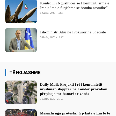
Kontrolli i Ngushticës së Hormuzit, arma e
Iranit “më e fuqishme se bomba atomike”
5 Gusht, 2026 - 19:31
Ish-ministri ​Aliu në Prokurorinë Speciale
5 Gusht, 2026 - 12:47
TË NGJASHME
Daily Mail: Projekti i ri i komunitetit
mysliman shqiptar në Londër provokon
përplasje me banorët e zonës
6 Gusht, 2026 - 21:56
Mesazhi nga protesta: Gjykata e Lartë të