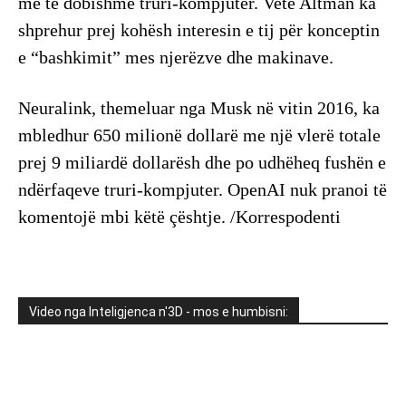
më të dobishme truri-kompjuter. Vetë Altman ka
shprehur prej kohësh interesin e tij për konceptin
e “bashkimit” mes njerëzve dhe makinave.
​Neuralink, themeluar nga Musk në vitin 2016, ka
mbledhur 650 milionë dollarë me një vlerë totale
prej 9 miliardë dollarësh dhe po udhëheq fushën e
ndërfaqeve truri-kompjuter. OpenAI nuk pranoi të
komentojë mbi këtë çështje. /Korrespodenti
Video nga Inteligjenca n'3D - mos e humbisni: