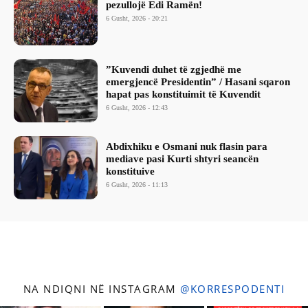
pezullojë Edi Ramën!
6 Gusht, 2026 - 20:21
​”Kuvendi duhet të zgjedhë me
emergjencë Presidentin” / Hasani sqaron
hapat pas konstituimit të Kuvendit
6 Gusht, 2026 - 12:43
Abdixhiku e Osmani nuk flasin para
mediave pasi Kurti shtyri seancën
konstituive
6 Gusht, 2026 - 11:13
NA NDIQNI NË INSTAGRAM
@KORRESPODENTI