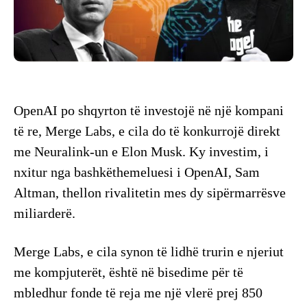
​OpenAI po shqyrton të investojë në një kompani
të re, Merge Labs, e cila do të konkurrojë direkt
me Neuralink-un e Elon Musk. Ky investim, i
nxitur nga bashkëthemeluesi i OpenAI, Sam
Altman, thellon rivalitetin mes dy sipërmarrësve
miliarderë.
​Merge Labs, e cila synon të lidhë trurin e njeriut
me kompjuterët, është në bisedime për të
mbledhur fonde të reja me një vlerë prej 850