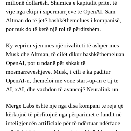
milionë dollarësh. Shumica e kapitalit pritet të
vijë nga ekipi i sipërmarrjeve të OpenAI. Sam
Altman do të jetë bashkëthemelues i kompanisë,
por nuk do të ketë një rol të përditshëm.
​Ky veprim vjen mes një rivaliteti të ashpër mes
Musk dhe Altman, të cilët dikur bashkëthemeluan
OpenAI, por u ndanë për shkak të
mosmarrëveshjeve. Musk, i cili e ka paditur
OpenAI-n, themeloi më vonë start-up-in e tij të
AI, xAI, dhe vazhdon të avancojë Neuralink-un.
​Merge Labs është një nga disa kompani të reja që
kërkojnë të përfitojnë nga përparimet e fundit në
inteligjencën artificiale për të ndërtuar ndërfaqe