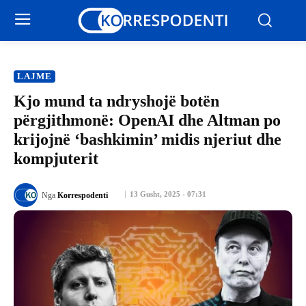
LAJME
​Kjo mund ta ndryshojë botën
përgjithmonë: OpenAI dhe Altman po
krijojnë ‘bashkimin’ midis njeriut dhe
kompjuterit
13 Gusht, 2025 - 07:31
Nga
Korrespodenti