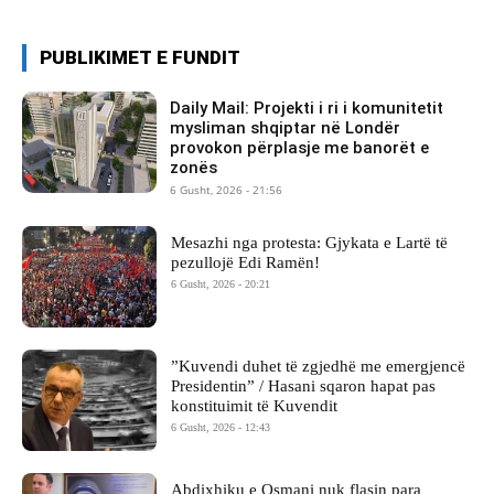
PUBLIKIMET E FUNDIT
Daily Mail: Projekti i ri i komunitetit
mysliman shqiptar në Londër
provokon përplasje me banorët e
zonës
6 Gusht, 2026 - 21:56
Mesazhi nga protesta: Gjykata e Lartë të
pezullojë Edi Ramën!
6 Gusht, 2026 - 20:21
​”Kuvendi duhet të zgjedhë me emergjencë
Presidentin” / Hasani sqaron hapat pas
konstituimit të Kuvendit
6 Gusht, 2026 - 12:43
Abdixhiku e Osmani nuk flasin para