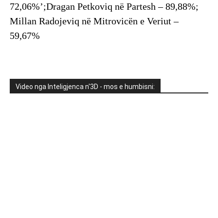
72,06%’;Dragan Petkoviq në Partesh – 89,88%;
Millan Radojeviq në Mitrovicën e Veriut –
59,67%
Video nga Inteligjenca n'3D - mos e humbisni: