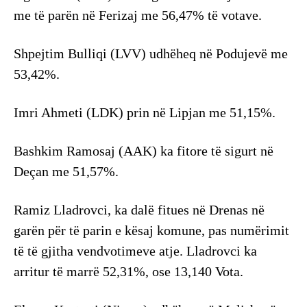
me të parën në Ferizaj me 56,47% të votave.
Shpejtim Bulliqi (LVV) udhëheq në Podujevë me
53,42%.
Imri Ahmeti (LDK) prin në Lipjan me 51,15%.
Bashkim Ramosaj (AAK) ka fitore të sigurt në
Deçan me 51,57%.
Ramiz Lladrovci, ka dalë fitues në Drenas në
garën për të parin e kësaj komune, pas numërimit
të të gjitha vendvotimeve atje. Lladrovci ka
arritur të marrë 52,31%, ose 13,140 Vota.