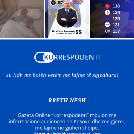
Ju lidh me botën vetëm me lajme të zgjedhura!
RRETH NESH
Gazeta Online “Korrespodenti” mbulon me
informacione audiencën në Kosovë dhe më gjerë.,
me lajme në gjuhën shqipe.
Kontakti:
info@korrespodenti.com