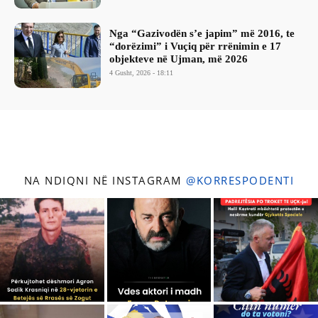
Nga “Gazivodën s’e japim” më 2016, te
“dorëzimi” i Vuçiq për rrënimin e 17
objekteve në Ujman, më 2026
4 Gusht, 2026 - 18:11
NA NDIQNI NË INSTAGRAM
@KORRESPODENTI