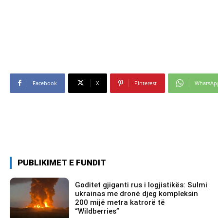
Facebook
X
Pinterest
WhatsAp
PUBLIKIMET E FUNDIT
Goditet gjiganti rus i logjistikës: Sulmi
ukrainas me dronë djeg kompleksin
200 mijë metra katrorë të
“Wildberries”