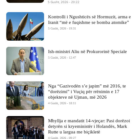
5 Gusht, 2026 - 20:22
Kontrolli i Ngushticës së Hormuzit, arma e
Iranit “më e fuqishme se bomba atomike”
5 Gusht, 2026 - 19:31
Ish-ministri ​Aliu në Prokurorinë Speciale
5 Gusht, 2026 - 12:47
Nga “Gazivodën s’e japim” më 2016, te
“dorëzimi” i Vuçiq për rrënimin e 17
objekteve në Ujman, më 2026
4 Gusht, 2026 - 18:11
Mbyllja e mandatit 14-vjeçar: Pasi dorëzoi
detyrën si kryeministër i Holandës, Mark
Rutte u largua me biçikletë
4 Gusht, 2026 - 09:27