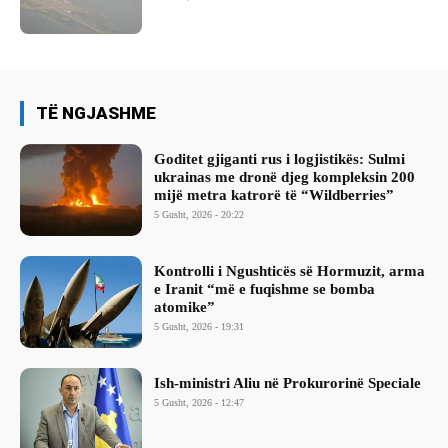
TË NGJASHME
Goditet gjiganti rus i logjistikës: Sulmi
ukrainas me dronë djeg kompleksin 200
mijë metra katrorë të “Wildberries”
5 Gusht, 2026 - 20:22
Kontrolli i Ngushticës së Hormuzit, arma
e Iranit “më e fuqishme se bomba
atomike”
5 Gusht, 2026 - 19:31
Ish-ministri ​Aliu në Prokurorinë Speciale
5 Gusht, 2026 - 12:47