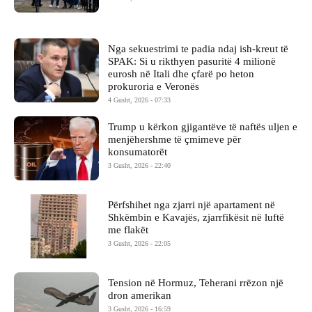
Nga sekuestrimi te padia ndaj ish-kreut të
SPAK: Si u rikthyen pasuritë 4 milionë
eurosh në Itali dhe çfarë po heton
prokuroria e Veronës
4 Gusht, 2026 - 07:33
Trump u kërkon gjigantëve të naftës uljen e
menjëhershme të çmimeve për
konsumatorët
3 Gusht, 2026 - 22:40
Përfshihet nga zjarri një apartament në
Shkëmbin e Kavajës, zjarrfikësit në luftë
me flakët
3 Gusht, 2026 - 22:05
Tension në Hormuz, Teherani rrëzon një
dron amerikan
3 Gusht, 2026 - 16:59