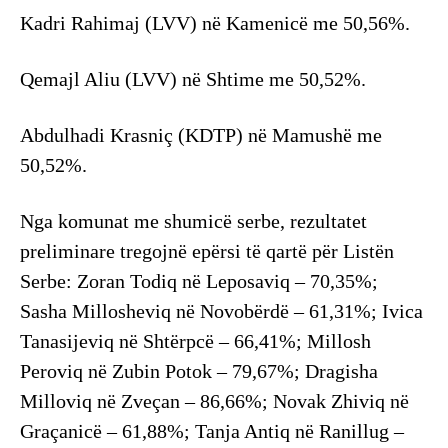
Kadri Rahimaj (LVV) në Kamenicë me 50,56%.
Qemajl Aliu (LVV) në Shtime me 50,52%.
Abdulhadi Krasniç (KDTP) në Mamushë me
50,52%.
Nga komunat me shumicë serbe, rezultatet
preliminare tregojnë epërsi të qartë për Listën
Serbe: Zoran Todiq në Leposaviq – 70,35%;
Sasha Millosheviq në Novobërdë – 61,31%; Ivica
Tanasijeviq në Shtërpcë – 66,41%; Millosh
Peroviq në Zubin Potok – 79,67%; Dragisha
Milloviq në Zveçan – 86,66%; Novak Zhiviq në
Graçanicë – 61,88%; Tanja Antiq në Ranillug –