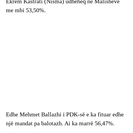
Ekrem Kastrati (Nisma) udhëheq në Malishevë
me mbi 53,50%.
Edhe Mehmet Ballazhi i PDK-së e ka fituar edhe
një mandat pa balotazh. Ai ka marrë 56,47%.