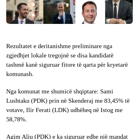
Rezultatet e deritanishme preliminare nga
zgjedhjet lokale tregojnë se disa kandidatë
tashmë kanë siguruar fitore të qarta për kryetarë
komunash.
Nga komunat me shumicë shqiptare: Sami
Lushtaku (PDK) prin në Skenderaj me 83,45% të
votave, Ilir Ferati (LDK) udhëheq në Istog me
58,78%.
Agim Aliu (PDK) e ka siguruar edhe një mandat