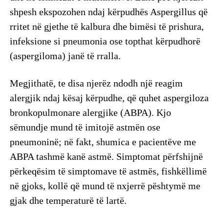
shpesh ekspozohen ndaj kërpudhës Aspergillus që
rritet në gjethe të kalbura dhe bimësi të prishura,
infeksione si pneumonia ose topthat kërpudhorë
(aspergiloma) janë të rralla.
Megjithatë, te disa njerëz ndodh një reagim
alergjik ndaj kësaj kërpudhe, që quhet aspergiloza
bronkopulmonare alergjike (ABPA). Kjo
sëmundje mund të imitojë astmën ose
pneumoninë; në fakt, shumica e pacientëve me
ABPA tashmë kanë astmë. Simptomat përfshijnë
përkeqësim të simptomave të astmës, fishkëllimë
në gjoks, kollë që mund të nxjerrë pështymë me
gjak dhe temperaturë të lartë.