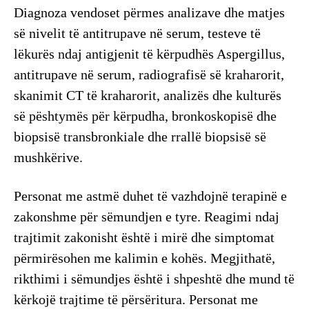
Diagnoza vendoset përmes analizave dhe matjes
së nivelit të antitrupave në serum, testeve të
lëkurës ndaj antigjenit të kërpudhës Aspergillus,
antitrupave në serum, radiografisë së kraharorit,
skanimit CT të kraharorit, analizës dhe kulturës
së pështymës për kërpudha, bronkoskopisë dhe
biopsisë transbronkiale dhe rrallë biopsisë së
mushkërive.
Personat me astmë duhet të vazhdojnë terapinë e
zakonshme për sëmundjen e tyre. Reagimi ndaj
trajtimit zakonisht është i mirë dhe simptomat
përmirësohen me kalimin e kohës. Megjithatë,
rikthimi i sëmundjes është i shpeshtë dhe mund të
kërkojë trajtime të përsëritura. Personat me