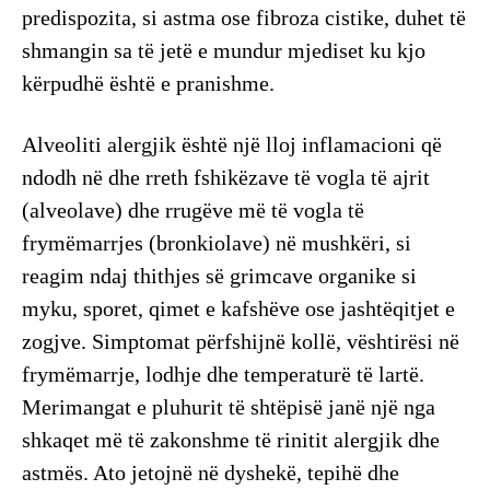
predispozita, si astma ose fibroza cistike, duhet të
shmangin sa të jetë e mundur mjediset ku kjo
kërpudhë është e pranishme.
Alveoliti alergjik është një lloj inflamacioni që
ndodh në dhe rreth fshikëzave të vogla të ajrit
(alveolave) dhe rrugëve më të vogla të
frymëmarrjes (bronkiolave) në mushkëri, si
reagim ndaj thithjes së grimcave organike si
myku, sporet, qimet e kafshëve ose jashtëqitjet e
zogjve. Simptomat përfshijnë kollë, vështirësi në
frymëmarrje, lodhje dhe temperaturë të lartë.
Merimangat e pluhurit të shtëpisë janë një nga
shkaqet më të zakonshme të rinitit alergjik dhe
astmës. Ato jetojnë në dyshekë, tepihë dhe