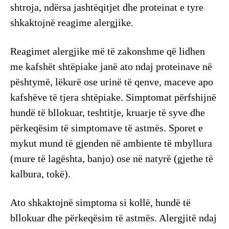
shtroja, ndërsa jashtëqitjet dhe proteinat e tyre
shkaktojnë reagime alergjike.
Reagimet alergjike më të zakonshme që lidhen
me kafshët shtëpiake janë ato ndaj proteinave në
pështymë, lëkurë ose urinë të qenve, maceve apo
kafshëve të tjera shtëpiake. Simptomat përfshijnë
hundë të bllokuar, teshtitje, kruarje të syve dhe
përkeqësim të simptomave të astmës. Sporet e
mykut mund të gjenden në ambiente të mbyllura
(mure të lagështa, banjo) ose në natyrë (gjethe të
kalbura, tokë).
Ato shkaktojnë simptoma si kollë, hundë të
bllokuar dhe përkeqësim të astmës. Alergjitë ndaj