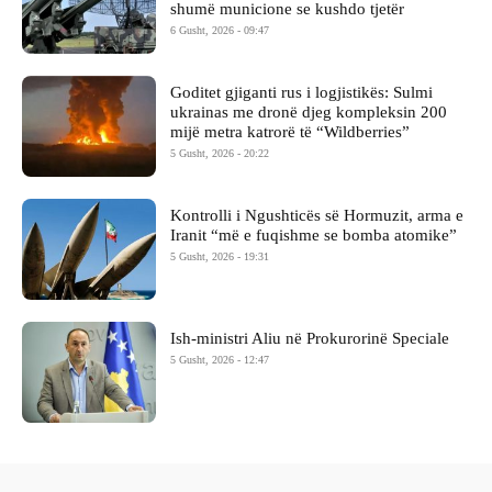
shumë municione se kushdo tjetër
6 Gusht, 2026 - 09:47
Goditet gjiganti rus i logjistikës: Sulmi
ukrainas me dronë djeg kompleksin 200
mijë metra katrorë të “Wildberries”
5 Gusht, 2026 - 20:22
Kontrolli i Ngushticës së Hormuzit, arma e
Iranit “më e fuqishme se bomba atomike”
5 Gusht, 2026 - 19:31
Ish-ministri ​Aliu në Prokurorinë Speciale
5 Gusht, 2026 - 12:47