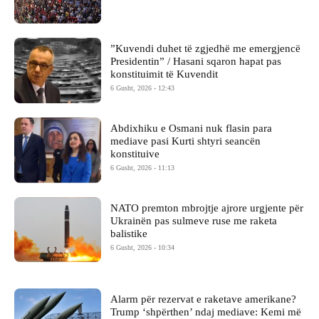
​”Kuvendi duhet të zgjedhë me emergjencë
Presidentin” / Hasani sqaron hapat pas
konstituimit të Kuvendit
6 Gusht, 2026 - 12:43
Abdixhiku e Osmani nuk flasin para
mediave pasi Kurti shtyri seancën
konstituive
6 Gusht, 2026 - 11:13
NATO premton mbrojtje ajrore urgjente për
Ukrainën pas sulmeve ruse me raketa
balistike
6 Gusht, 2026 - 10:34
Alarm për rezervat e raketave amerikane?
Trump ‘shpërthen’ ndaj mediave: Kemi më