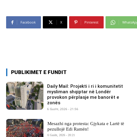
Facebook
X
Pinterest
WhatsAp
PUBLIKIMET E FUNDIT
Daily Mail: Projekti i ri i komunitetit
mysliman shqiptar në Londër
provokon përplasje me banorët e
zonës
6 Gusht, 2026 - 21:56
Mesazhi nga protesta: Gjykata e Lartë të
pezullojë Edi Ramën!
6 Gusht, 2026 - 20:21