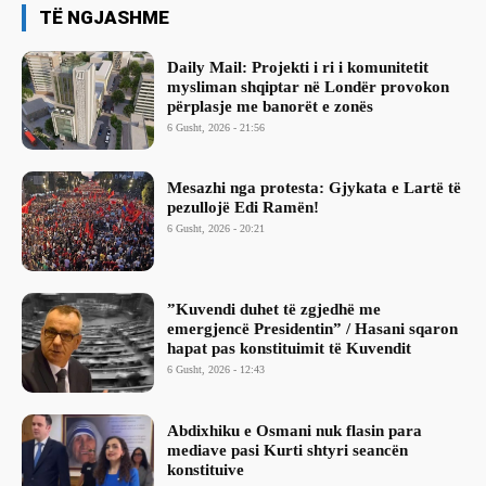
TË NGJASHME
Daily Mail: Projekti i ri i komunitetit
mysliman shqiptar në Londër provokon
përplasje me banorët e zonës
6 Gusht, 2026 - 21:56
Mesazhi nga protesta: Gjykata e Lartë të
pezullojë Edi Ramën!
6 Gusht, 2026 - 20:21
​”Kuvendi duhet të zgjedhë me
emergjencë Presidentin” / Hasani sqaron
hapat pas konstituimit të Kuvendit
6 Gusht, 2026 - 12:43
Abdixhiku e Osmani nuk flasin para
mediave pasi Kurti shtyri seancën
konstituive