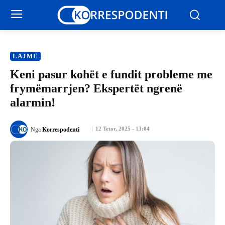
LAJME
Keni pasur kohët e fundit probleme me
frymëmarrjen? Ekspertët ngrenë
alarmin!
12 Tetor, 2025 - 13:04
Nga
Korrespodenti