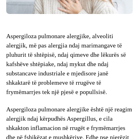
Aspergiloza pulmonare alergjike, alveoliti
alergjik, më pas alergjia ndaj marimangave të
pluhurit të shtëpisë, ndaj qimeve dhe lëkurës së
kafshëve shtëpiake, ndaj mykut dhe ndaj
substancave industriale e mjedisore janë
shkaktarë të problemeve të rrugëve të
frymëmarrjes tek një pjesë e popullsisë.
Aspergiloza pulmonare alergjike është një reagim
alergjik ndaj kërpudhës Aspergillus, e cila
shkakton inflamacion në rrugët e frymëmarrjes
dhe në fshikëzat e mushkërive. Edhe pse njerëzit