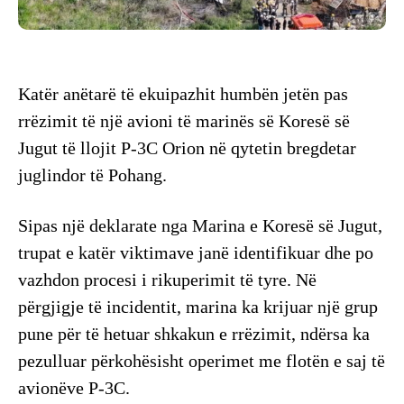
Katër anëtarë të ekuipazhit humbën jetën pas
rrëzimit të një avioni të marinës së Koresë së
Jugut të llojit P-3C Orion në qytetin bregdetar
juglindor të Pohang.
Sipas një deklarate nga Marina e Koresë së Jugut,
trupat e katër viktimave janë identifikuar dhe po
vazhdon procesi i rikuperimit të tyre. Në
përgjigje të incidentit, marina ka krijuar një grup
pune për të hetuar shkakun e rrëzimit, ndërsa ka
pezulluar përkohësisht operimet me flotën e saj të
avionëve P-3C.