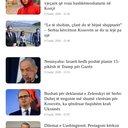
vjeçarit që vrau bashkëmoshatarin në
Korçë
9 Gusht, 2026 - 15:45
“Le të shohim, çfarë do të bëjnë shqiptarët”
– Serbia kërcënon Kosovën se do ta lejë pa
ujë
9 Gusht, 2026 - 15:40
Netanyahu: Izraeli hedh poshtë planin 15-
pikësh të Trump për Gazën
9 Gusht, 2026 - 13:55
Bushati për deklaratat e Zelenskyt në Serbi:
Duhej të tregonte më shumë vlerësim për
Kosovën, ka qëndruar fuqishëm krah
Ukrainës
8 Gusht, 2026 - 22:07
Dilemat e Uashingtonit: Pentagoni kërkon