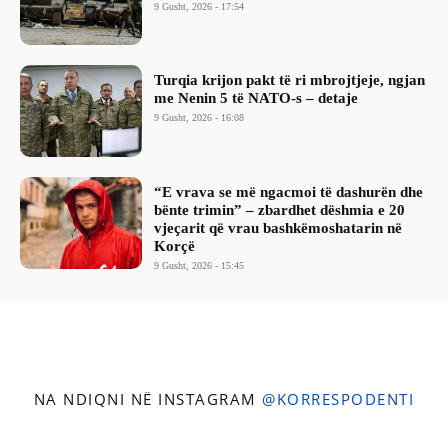
9 Gusht, 2026 - 17:54
Turqia krijon pakt të ri mbrojtjeje, ngjan
me Nenin 5 të NATO-s – detaje
9 Gusht, 2026 - 16:08
“E vrava se më ngacmoi të dashurën dhe
bënte trimin” – zbardhet dëshmia e 20
vjeçarit që vrau bashkëmoshatarin në
Korçë
9 Gusht, 2026 - 15:45
NA NDIQNI NË INSTAGRAM
@KORRESPODENTI