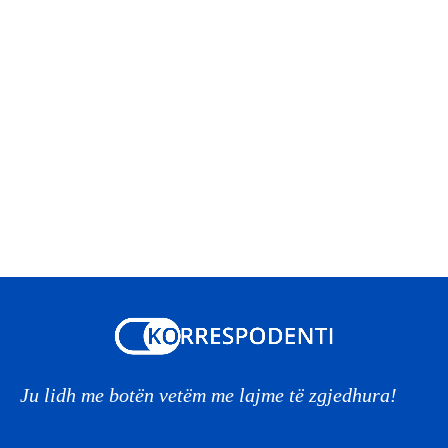
Ju lidh me botën vetëm me lajme të zgjedhura!