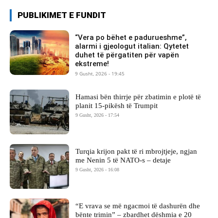
PUBLIKIMET E FUNDIT
“Vera po bëhet e padurueshme”,
alarmi i gjeologut italian: Qytetet
duhet të përgatiten për vapën
ekstreme!
9 Gusht, 2026 - 19:45
Hamasi bën thirrje për zbatimin e plotë të
planit 15-pikësh të Trumpit
9 Gusht, 2026 - 17:54
Turqia krijon pakt të ri mbrojtjeje, ngjan
me Nenin 5 të NATO-s – detaje
9 Gusht, 2026 - 16:08
“E vrava se më ngacmoi të dashurën dhe
bënte trimin” – zbardhet dëshmia e 20