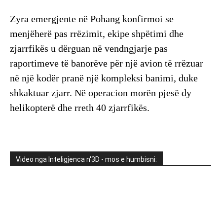
Zyra emergjente në Pohang konfirmoi se
menjëherë pas rrëzimit, ekipe shpëtimi dhe
zjarrfikës u dërguan në vendngjarje pas
raportimeve të banorëve për një avion të rrëzuar
në një kodër pranë një kompleksi banimi, duke
shkaktuar zjarr. Në operacion morën pjesë dy
helikopterë dhe rreth 40 zjarrfikës.
Video nga Inteligjenca n'3D - mos e humbisni: