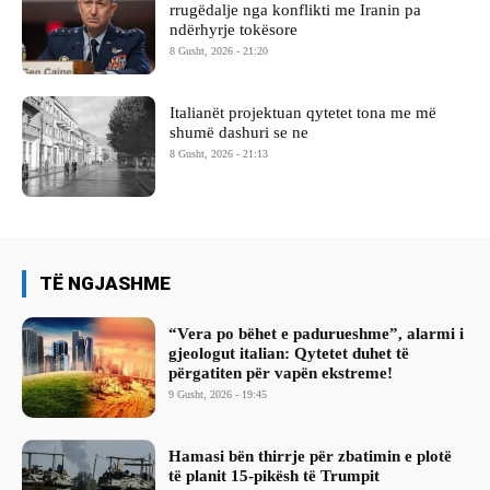
rrugëdalje nga konflikti me Iranin pa
ndërhyrje tokësore
8 Gusht, 2026 - 21:20
Italianët projektuan qytetet tona me më
shumë dashuri se ne
8 Gusht, 2026 - 21:13
TË NGJASHME
“Vera po bëhet e padurueshme”, alarmi i
gjeologut italian: Qytetet duhet të
përgatiten për vapën ekstreme!
9 Gusht, 2026 - 19:45
Hamasi bën thirrje për zbatimin e plotë
të planit 15-pikësh të Trumpit