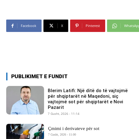
Facebook
X
Pinterest
WhatsAp
PUBLIKIMET E FUNDIT
Blerim Latifi: Një ditë do të vajtojmë
për shqiptarët në Maqedoni, siç
vajtojmë sot për shqiptarët e Novi
Pazarit
7 Gusht, 2026 - 11:14
Çmimi i derivateve për sot
7 Gusht, 2026 - 11:00