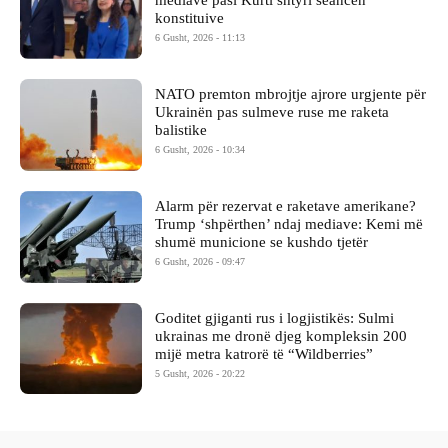
mediave pasi Kurti shtyri seancën
konstituive
6 Gusht, 2026 - 11:13
NATO premton mbrojtje ajrore urgjente për
Ukrainën pas sulmeve ruse me raketa
balistike
6 Gusht, 2026 - 10:34
Alarm për rezervat e raketave amerikane?
Trump ‘shpërthen’ ndaj mediave: Kemi më
shumë municione se kushdo tjetër
6 Gusht, 2026 - 09:47
Goditet gjiganti rus i logjistikës: Sulmi
ukrainas me dronë djeg kompleksin 200
mijë metra katrorë të “Wildberries”
5 Gusht, 2026 - 20:22