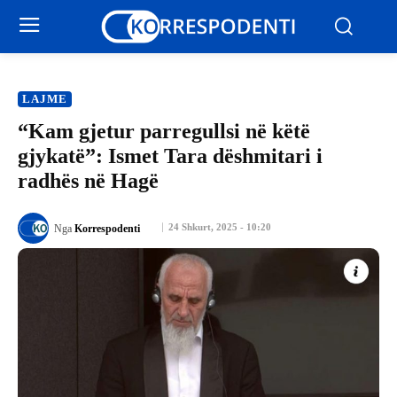
LAJME
“Kam gjetur parregullsi në këtë
gjykatë”: Ismet Tara dëshmitari i
radhës në Hagë
24 Shkurt, 2025 - 10:20
Nga
Korrespodenti