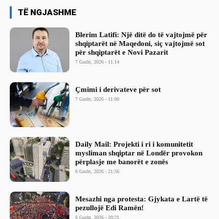
TË NGJASHME
Blerim Latifi: Një ditë do të vajtojmë për
shqiptarët në Maqedoni, siç vajtojmë sot
për shqiptarët e Novi Pazarit
7 Gusht, 2026 - 11:14
Çmimi i derivateve për sot
7 Gusht, 2026 - 11:00
Daily Mail: Projekti i ri i komunitetit
mysliman shqiptar në Londër provokon
përplasje me banorët e zonës
6 Gusht, 2026 - 21:56
Mesazhi nga protesta: Gjykata e Lartë të
pezullojë Edi Ramën!
6 Gusht, 2026 - 20:21