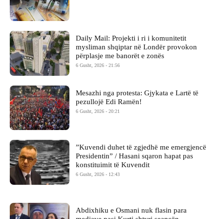
Daily Mail: Projekti i ri i komunitetit
mysliman shqiptar në Londër provokon
përplasje me banorët e zonës
6 Gusht, 2026 - 21:56
Mesazhi nga protesta: Gjykata e Lartë të
pezullojë Edi Ramën!
6 Gusht, 2026 - 20:21
​”Kuvendi duhet të zgjedhë me emergjencë
Presidentin” / Hasani sqaron hapat pas
konstituimit të Kuvendit
6 Gusht, 2026 - 12:43
Abdixhiku e Osmani nuk flasin para