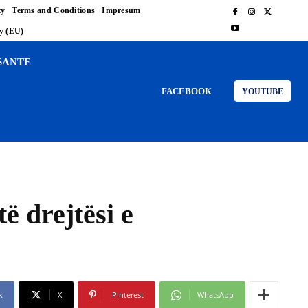
cy
Terms and Conditions
Impresum
cy (EU)
SANTE
FACEBOOK
YOUTUBE
ë drejtësi e
k
X
Pinterest
WhatsApp