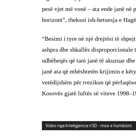
pesë vjet më vonë – ata ende janë në
horizont”, theksoi ish-hetuesja e Hagë
“Besimi i tyre në një drejtësi të shpej
ashpra dhe shkallës disproporcionale të
udhëheqës që tani janë të akuzuar dh
janë ata që mbështetën krijimin e kët
vetëdijshëm për rrezikun që përfaqësont
Kosovës gjatë luftës së viteve 1998–1
Video nga Inteligjenca n'3D - mos e humbisni: