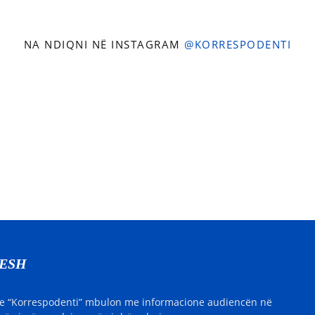
NA NDIQNI NË INSTAGRAM
@KORRESPODENTI
NESH
e “Korrespodenti” mbulon me informacione audiencën në