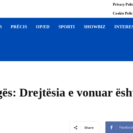
Privacy Poli
Cookie Poli
S
PRÉCIS
OP/ED
SPORTI
SHOWBIZ
INTERE
ës: Drejtësia e vonuar ësht
Faceboo
Share