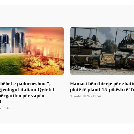
 bëhet e padurueshme”,
Hamasi bën thirrje për zbati
gjeologut italian: Qytetet
plotë të planit 15-pikësh të 
përgatiten për vapën
9 Gusht, 2026 - 17:54
!
- 19:45