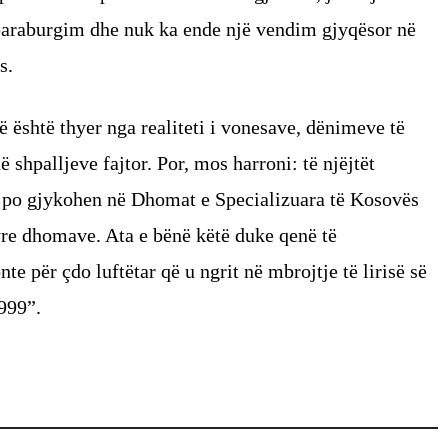
 paraburgim dhe nuk ka ende një vendim gjyqësor në
s.
të është thyer nga realiteti i vonesave, dënimeve të
 shpalljeve fajtor. Por, mos harroni: të njëjtët
e po gjykohen në Dhomat e Specializuara të Kosovës
yre dhomave. Ata e bënë këtë duke qenë të
e për çdo luftëtar që u ngrit në mbrojtje të lirisë së
999”.