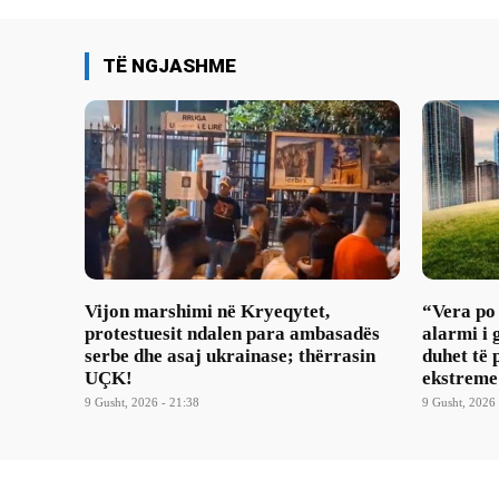
TË NGJASHME
Vijon marshimi në Kryeqytet,
“Vera po
protestuesit ndalen para ambasadës
alarmi i 
serbe dhe asaj ukrainase; thërrasin
duhet të 
UÇK!
ekstreme
9 Gusht, 2026 - 21:38
9 Gusht, 2026 