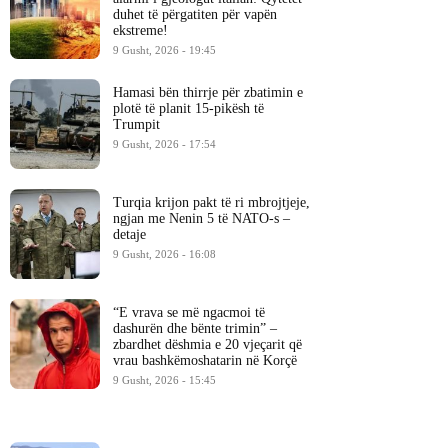
duhet të përgatiten për vapën
ekstreme!
9 Gusht, 2026 - 19:45
Hamasi bën thirrje për zbatimin e
plotë të planit 15-pikësh të
Trumpit
9 Gusht, 2026 - 17:54
Turqia krijon pakt të ri mbrojtjeje,
ngjan me Nenin 5 të NATO-s –
detaje
9 Gusht, 2026 - 16:08
“E vrava se më ngacmoi të
dashurën dhe bënte trimin” –
zbardhet dëshmia e 20 vjeçarit që
vrau bashkëmoshatarin në Korçë
9 Gusht, 2026 - 15:45