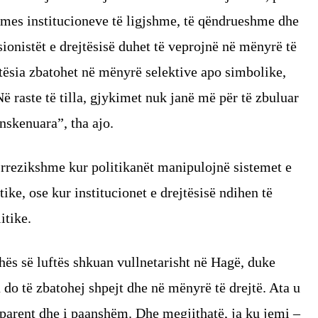
ërmes institucioneve të ligjshme, të qëndrueshme dhe
sionistët e drejtësisë duhet të veprojnë në mënyrë të
tësia zbatohet në mënyrë selektive apo simbolike,
Në raste të tilla, gjykimet nuk janë më për të zbuluar
inskenuara”, tha ajo.
e rrezikshme kur politikanët manipulojnë sistemet e
ike, ose kur institucionet e drejtësisë ndihen të
itike.
hës së luftës shkuan vullnetarisht në Hagë, duke
a do të zbatohej shpejt dhe në mënyrë të drejtë. Ata u
sparent dhe i paanshëm. Dhe megjithatë, ja ku jemi –