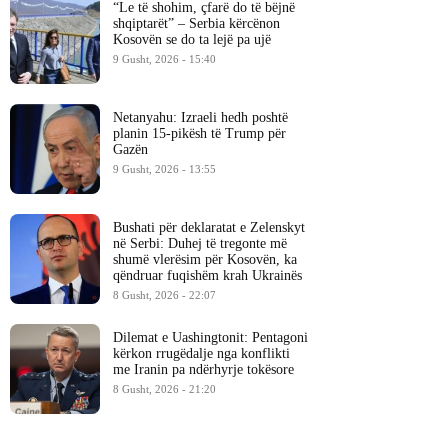
“Le të shohim, çfarë do të bëjnë
shqiptarët” – Serbia kërcënon
Kosovën se do ta lejë pa ujë
9 Gusht, 2026 - 15:40
Netanyahu: Izraeli hedh poshtë
planin 15-pikësh të Trump për
Gazën
9 Gusht, 2026 - 13:55
Bushati për deklaratat e Zelenskyt
në Serbi: Duhej të tregonte më
shumë vlerësim për Kosovën, ka
qëndruar fuqishëm krah Ukrainës
8 Gusht, 2026 - 22:07
Dilemat e Uashingtonit: Pentagoni
kërkon rrugëdalje nga konflikti
me Iranin pa ndërhyrje tokësore
8 Gusht, 2026 - 21:20