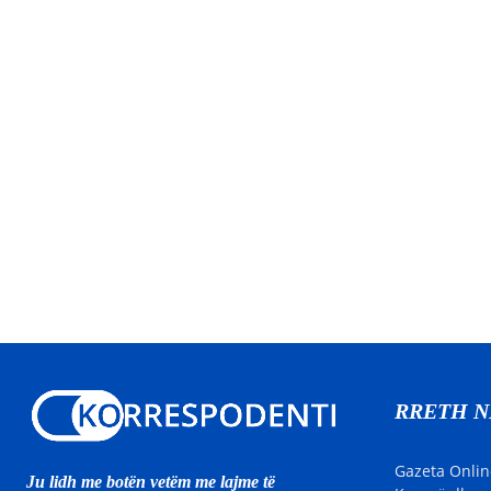
RRETH 
Gazeta Onlin
Ju lidh me botën vetëm me lajme të