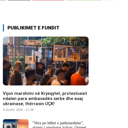
PUBLIKIMET E FUNDIT
Vijon marshimi në Kryeqytet, protestuesit
ndalen para ambasadës serbe dhe asaj
ukrainase; thërrasin UÇK!
9 Gusht, 2026 - 21:38
“Vera po bëhet e padurueshme”,
alarmi i gjeologut italian: Qytetet