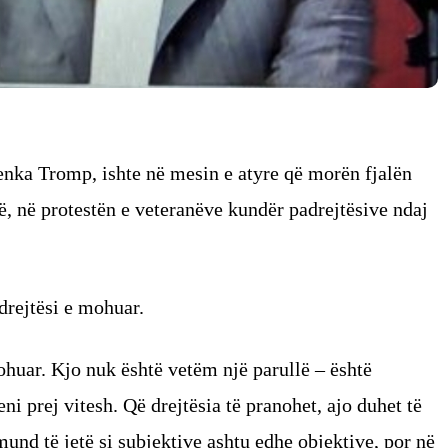
enka Tromp, ishte në mesin e atyre që morën fjalën
ë, në protestën e veteranëve kundër padrejtësive ndaj
drejtësi e mohuar.
ohuar. Kjo nuk është vetëm një parullë – është
ni prej vitesh. Që drejtësia të pranohet, ajo duhet të
mund të jetë si subjektive ashtu edhe objektive, por në