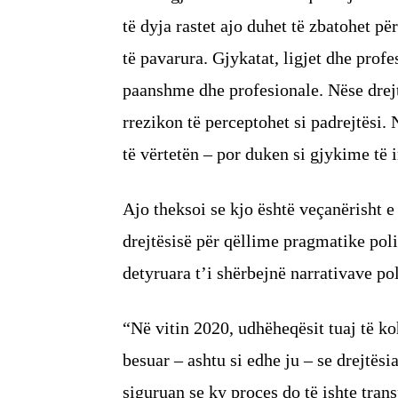
të dyja rastet ajo duhet të zbatohet p
të pavarura. Gjykatat, ligjet dhe profe
paanshme dhe profesionale. Nëse drej
rrezikon të perceptohet si padrejtësi. 
të vërtetën – por duken si gjykime të 
Ajo theksoi se kjo është veçanërisht 
drejtësisë për qëllime pragmatike polit
detyruara t’i shërbejnë narrativave pol
“Në vitin 2020, udhëheqësit tuaj të ko
besuar – ashtu si edhe ju – se drejtësi
siguruan se ky proces do të ishte tran