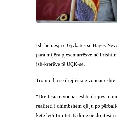
Ish-hetuesja e Gjykatës së Hagës Nev
para mijëra pjesëmarrësve në Prishtin
ish-krerëve të UÇK-së.
Tromp tha se drejtësia e vonuar është 
“Drejtësia e vonuar është drejtësi e m
realiteti i dhimbshëm që ju po përballe
ketë legjitimitet. E dimë që drejtësia 