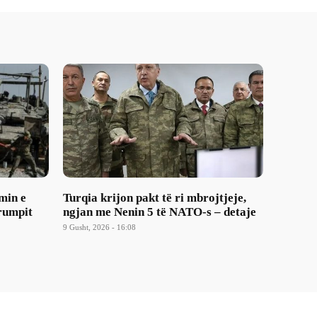
min e
Turqia krijon pakt të ri mbrojtjeje,
Trumpit
ngjan me Nenin 5 të NATO-s – detaje
9 Gusht, 2026 - 16:08