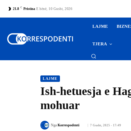
C
21.8
Pristina
E hënë, 10 Gusht, 2026
LAJME
BIZNE
TJERA
LAJME
Ish-hetuesja e Hag
mohuar
Nga
Korrespodenti
7 Gusht, 2025 - 17:49