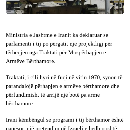
Ministria e Jashtme e Iranit ka deklaruar se
parlamenti i tij po përgatit një projektligj për
tërheqjen nga Traktati për Mospërhapjen e
Armëve Bërthamore.
Traktati, i cili hyri në fuqi në vitin 1970, synon të
parandalojë përhapjen e armëve bërthamore dhe
përfundimisht të arrijë një botë pa armë
bërthamore.
Irani këmbëngul se programi i tij bërthamor është
paqësor, një pretendim që Izraeli e hedh poshtë.