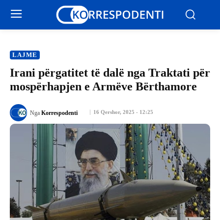
LAJME
Irani përgatitet të dalë nga Traktati për
mospërhapjen e Armëve Bërthamore
16 Qershor, 2025 - 12:25
Nga
Korrespodenti