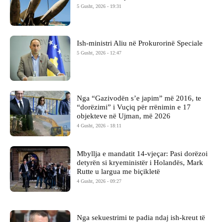
5 Gusht, 2026 - 19:31
Ish-ministri ​Aliu në Prokurorinë Speciale
5 Gusht, 2026 - 12:47
Nga “Gazivodën s’e japim” më 2016, te
“dorëzimi” i Vuçiq për rrënimin e 17
objekteve në Ujman, më 2026
4 Gusht, 2026 - 18:11
Mbyllja e mandatit 14-vjeçar: Pasi dorëzoi
detyrën si kryeministër i Holandës, Mark
Rutte u largua me biçikletë
4 Gusht, 2026 - 09:27
Nga sekuestrimi te padia ndaj ish-kreut të