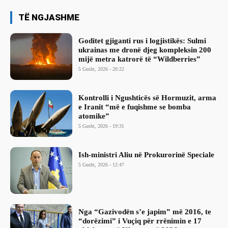
TË NGJASHME
Goditet gjiganti rus i logjistikës: Sulmi
ukrainas me dronë djeg kompleksin 200
mijë metra katrorë të “Wildberries”
5 Gusht, 2026 - 20:22
Kontrolli i Ngushticës së Hormuzit, arma
e Iranit “më e fuqishme se bomba
atomike”
5 Gusht, 2026 - 19:31
Ish-ministri ​Aliu në Prokurorinë Speciale
5 Gusht, 2026 - 12:47
Nga “Gazivodën s’e japim” më 2016, te
“dorëzimi” i Vuçiq për rrënimin e 17