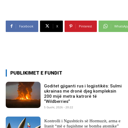
Facebook
X
Pinterest
WhatsAp
PUBLIKIMET E FUNDIT
Goditet gjiganti rus i logjistikës: Sulmi
ukrainas me dronë djeg kompleksin
200 mijë metra katrorë të
“Wildberries”
5 Gusht, 2026 - 20:22
Kontrolli i Ngushticës së Hormuzit, arma e
Iranit “më e fuqishme se bomba atomike”