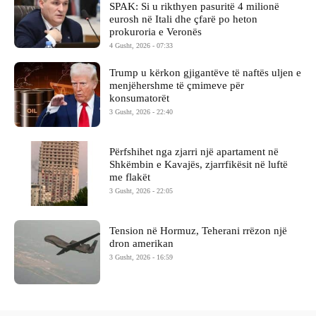
SPAK: Si u rikthyen pasuritë 4 milionë
eurosh në Itali dhe çfarë po heton
prokuroria e Veronës
4 Gusht, 2026 - 07:33
Trump u kërkon gjigantëve të naftës uljen e
menjëhershme të çmimeve për
konsumatorët
3 Gusht, 2026 - 22:40
Përfshihet nga zjarri një apartament në
Shkëmbin e Kavajës, zjarrfikësit në luftë
me flakët
3 Gusht, 2026 - 22:05
Tension në Hormuz, Teherani rrëzon një
dron amerikan
3 Gusht, 2026 - 16:59