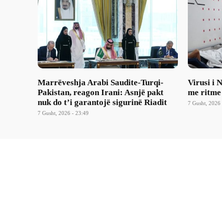
Marrëveshja Arabi Saudite-Turqi-
Virusi i 
Pakistan, reagon Irani: Asnjë pakt
me ritme
nuk do t’i garantojë sigurinë Riadit
7 Gusht, 2026 
7 Gusht, 2026 - 23:49