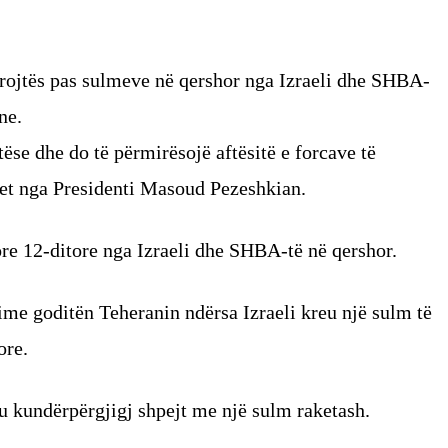
mbrojtës pas sulmeve në qershor nga Izraeli dhe SHBA-
ne.
ëse dhe do të përmirësojë aftësitë e forcave të
het nga Presidenti Masoud Pezeshkian.
rore 12-ditore nga Izraeli dhe SHBA-të në qershor.
hime goditën Teheranin ndërsa Izraeli kreu një sulm të
ore.
 u kundërpërgjigj shpejt me një sulm raketash.