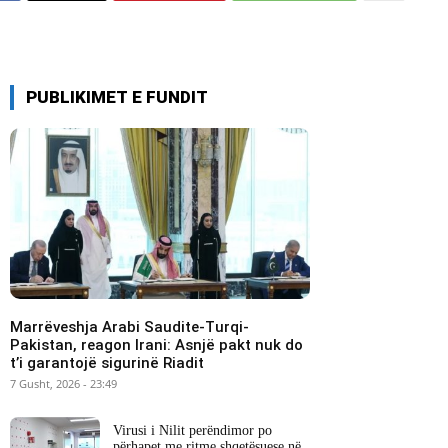
PUBLIKIMET E FUNDIT
Marrëveshja Arabi Saudite-Turqi-
Pakistan, reagon Irani: Asnjë pakt nuk do
t’i garantojë sigurinë Riadit
7 Gusht, 2026 - 23:49
Virusi i Nilit perëndimor po
përhapet me ritme shqetësuese në