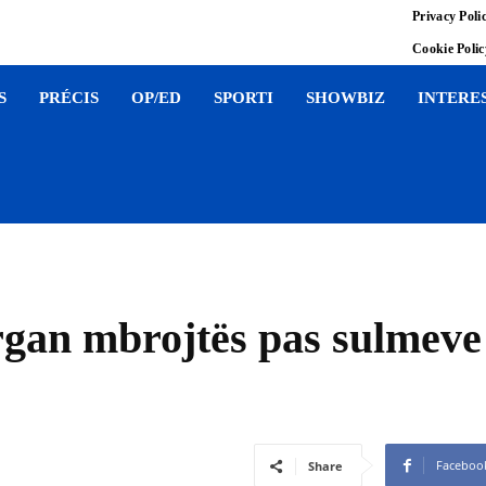
Privacy Poli
Cookie Poli
S
PRÉCIS
OP/ED
SPORTI
SHOWBIZ
INTERE
rgan mbrojtës pas sulmeve 
Faceboo
Share