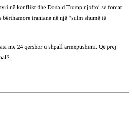
yri në konflikt dhe Donald Trump njoftoi se forcat
e bërthamore iraniane në një “sulm shumë të
pasi më 24 qershor u shpall armëpushimi. Që prej
palë.