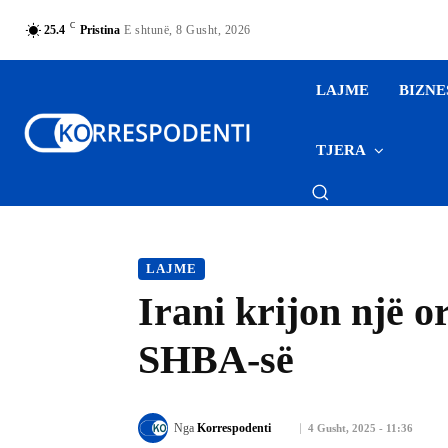
C
25.4
Pristina
E shtunë, 8 Gusht, 2026
LAJME
BIZNE
TJERA
LAJME
Irani krijon një o
SHBA-së
Nga
Korrespodenti
4 Gusht, 2025 - 11:36