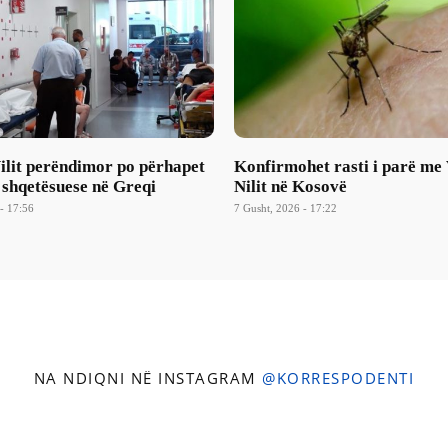
Nilit perëndimor po përhapet
Konfirmohet rasti i parë me 
 shqetësuese në Greqi
Nilit në Kosovë
- 17:56
7 Gusht, 2026 - 17:22
NA NDIQNI NË INSTAGRAM
@KORRESPODENTI