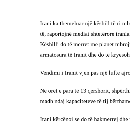
Irani ka themeluar një këshill të ri 
të, raportojnë mediat shtetërore irania
Këshilli do të merret me planet mbrojt
armatosura të Iranit dhe do të kryeso
Vendimi i Iranit vjen pas një lufte aj
Në orët e para të 13 qershorit, shpërt
madh ndaj kapaciteteve të tij bërtham
Irani kërcënoi se do të hakmerrej dhe