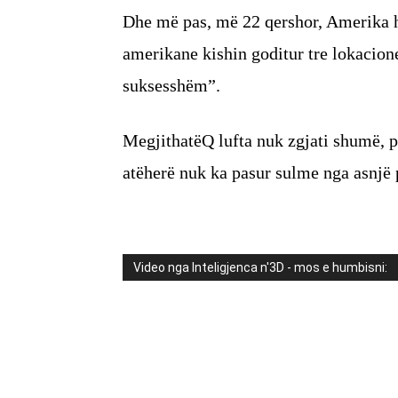
Dhe më pas, më 22 qershor, Amerika h
amerikane kishin goditur tre lokacion
suksesshëm”.
MegjithatëQ lufta nuk zgjati shumë, 
atëherë nuk ka pasur sulme nga asnjë 
Video nga Inteligjenca n'3D - mos e humbisni: