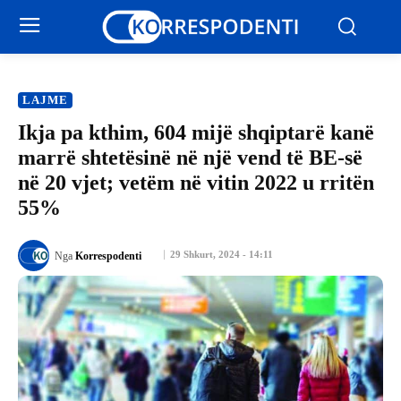
LAJME
Ikja pa kthim, 604 mijë shqiptarë kanë
marrë shtetësinë në një vend të BE-së
në 20 vjet; vetëm në vitin 2022 u rritën
55%
29 Shkurt, 2024 - 14:11
Nga
Korrespodenti