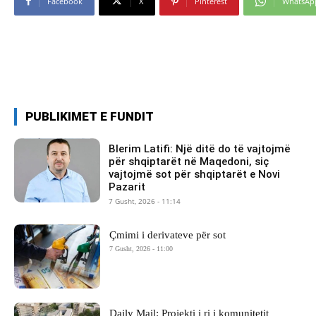
Facebook
X
Pinterest
WhatsAp
PUBLIKIMET E FUNDIT
Blerim Latifi: Një ditë do të vajtojmë
për shqiptarët në Maqedoni, siç
vajtojmë sot për shqiptarët e Novi
Pazarit
7 Gusht, 2026 - 11:14
Çmimi i derivateve për sot
7 Gusht, 2026 - 11:00
Daily Mail: Projekti i ri i komunitetit