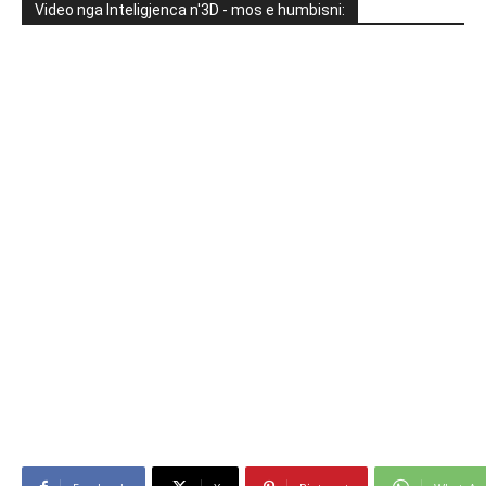
Video nga Inteligjenca n'3D - mos e humbisni: