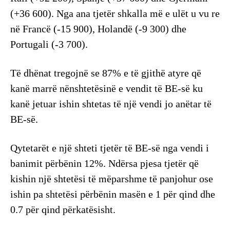
(+36 600). Nga ana tjetër shkalla më e ulët u vu re
në Francë (-15 900), Holandë (-9 300) dhe
Portugali (-3 700).
Të dhënat tregojnë se 87% e të gjithë atyre që
kanë marrë nënshtetësinë e vendit të BE-së ku
kanë jetuar ishin shtetas të një vendi jo anëtar të
BE-së.
Qytetarët e një shteti tjetër të BE-së nga vendi i
banimit përbënin 12%. Ndërsa pjesa tjetër që
kishin një shtetësi të mëparshme të panjohur ose
ishin pa shtetësi përbënin masën e 1 për qind dhe
0.7 për qind përkatësisht.