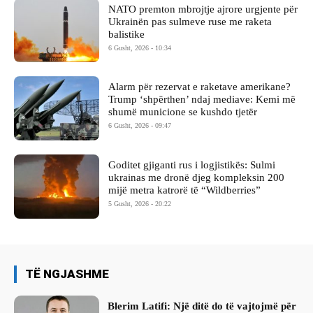
NATO premton mbrojtje ajrore urgjente për
Ukrainën pas sulmeve ruse me raketa
balistike
6 Gusht, 2026 - 10:34
Alarm për rezervat e raketave amerikane?
Trump ‘shpërthen’ ndaj mediave: Kemi më
shumë municione se kushdo tjetër
6 Gusht, 2026 - 09:47
Goditet gjiganti rus i logjistikës: Sulmi
ukrainas me dronë djeg kompleksin 200
mijë metra katrorë të “Wildberries”
5 Gusht, 2026 - 20:22
TË NGJASHME
Blerim Latifi: Një ditë do të vajtojmë për