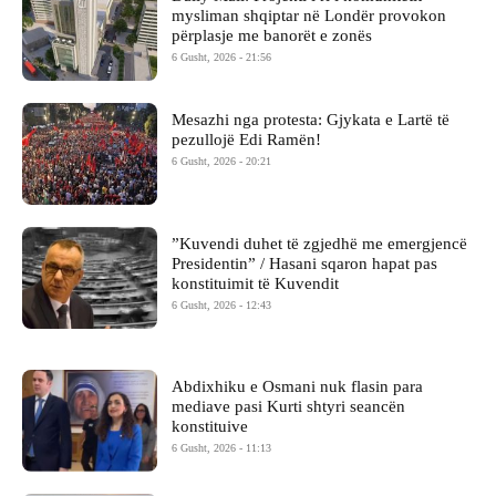
mysliman shqiptar në Londër provokon
përplasje me banorët e zonës
6 Gusht, 2026 - 21:56
Mesazhi nga protesta: Gjykata e Lartë të
pezullojë Edi Ramën!
6 Gusht, 2026 - 20:21
​”Kuvendi duhet të zgjedhë me emergjencë
Presidentin” / Hasani sqaron hapat pas
konstituimit të Kuvendit
6 Gusht, 2026 - 12:43
Abdixhiku e Osmani nuk flasin para
mediave pasi Kurti shtyri seancën
konstituive
6 Gusht, 2026 - 11:13