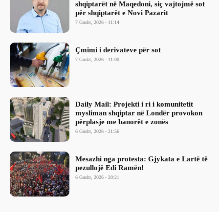
shqiptarët në Maqedoni, siç vajtojmë sot
për shqiptarët e Novi Pazarit
7 Gusht, 2026 - 11:14
Çmimi i derivateve për sot
7 Gusht, 2026 - 11:00
Daily Mail: Projekti i ri i komunitetit
mysliman shqiptar në Londër provokon
përplasje me banorët e zonës
6 Gusht, 2026 - 21:56
Mesazhi nga protesta: Gjykata e Lartë të
pezullojë Edi Ramën!
6 Gusht, 2026 - 20:21