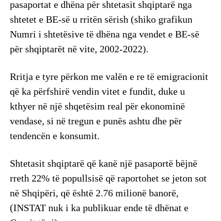
pasaportat e dhëna për shtetasit shqiptarë nga
shtetet e BE-së u rritën sërish (shiko grafikun
Numri i shtetësive të dhëna nga vendet e BE-së
për shqiptarët në vite, 2002-2022).
Rritja e tyre përkon me valën e re të emigracionit
që ka përfshirë vendin vitet e fundit, duke u
kthyer në një shqetësim real për ekonominë
vendase, si në tregun e punës ashtu dhe për
tendencën e konsumit.
Shtetasit shqiptarë që kanë një pasaportë bëjnë
rreth 22% të popullsisë që raportohet se jeton sot
në Shqipëri, që është 2.76 milionë banorë,
(INSTAT nuk i ka publikuar ende të dhënat e