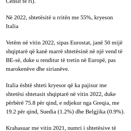
Censit të ri).
Në 2022, shtetësitë u rritën me 55%, kryeson
Italia
Vetëm në vitin 2022, sipas Eurostat, janë 50 mijë
shqiptarë që kanë marrë shtetësinë në një vend të
BE-së, duke u renditur të tretin në Europë, pas
marokenëve dhe sirianëve.
Italia është shteti kryesor që ka pajisur me
shtetësi shtetasit shqiptarë në vitin 2022, duke
përbërë 75.8 për qind, e ndjekur nga Greqia, me
19.2 për qind, Suedia (1.2%) dhe Belgjika (0.9%).
Krahasuar me vitin 2021, numri i shtetësive të