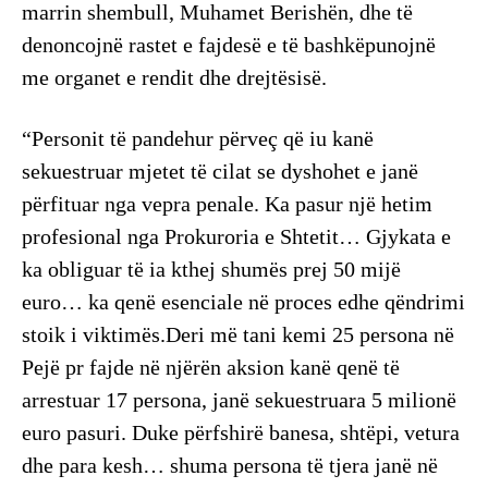
marrin shembull, Muhamet Berishën, dhe të
denoncojnë rastet e fajdesë e të bashkëpunojnë
me organet e rendit dhe drejtësisë.
“Personit të pandehur përveç që iu kanë
sekuestruar mjetet të cilat se dyshohet e janë
përfituar nga vepra penale. Ka pasur një hetim
profesional nga Prokuroria e Shtetit… Gjykata e
ka obliguar të ia kthej shumës prej 50 mijë
euro… ka qenë esenciale në proces edhe qëndrimi
stoik i viktimës.Deri më tani kemi 25 persona në
Pejë pr fajde në njërën aksion kanë qenë të
arrestuar 17 persona, janë sekuestruara 5 milionë
euro pasuri. Duke përfshirë banesa, shtëpi, vetura
dhe para kesh… shuma persona të tjera janë në