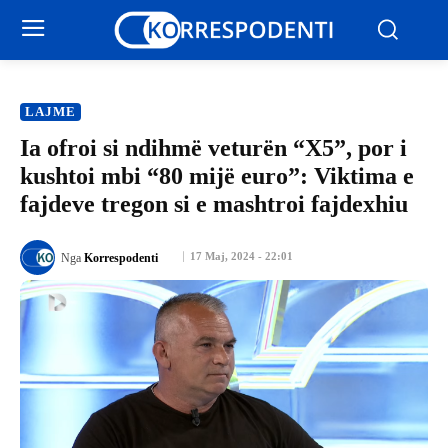
LAJME
Ia ofroi si ndihmë veturën “X5”, por i
kushtoi mbi “80 mijë euro”: Viktima e
fajdeve tregon si e mashtroi fajdexhiu
17 Maj, 2024 - 22:01
Nga
Korrespodenti