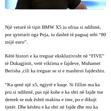
Një veturë të tipit BMW X5 iu ofrua si ndihmë,
por qytetarit nga Peja, iu dashtë të paguaj mbi “80
mijë euro”.
Këtë histori e ka treguar ekskluzivisht në “FIVE”
të Dukagjinit, vetë viktima e fajdeve, Muhamet
Berisha ,cili ka treguar se si e mashtroi fajdexhiu.
“Ka qenë një x5, ngjyrë e kuqe. Si fillim ma ka
pru si ndihmë, pas një kohe e ka shti në fajde me
demek se nuk është makina e ime, po e dikujt
tjetër. Dhe kështu e ka shti në fajde dhe mu ka