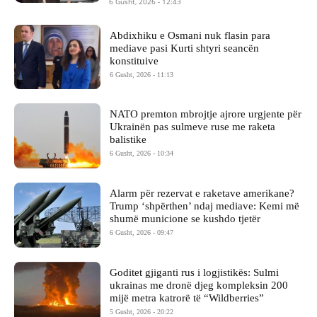
6 Gusht, 2026 - 12:43
Abdixhiku e Osmani nuk flasin para
mediave pasi Kurti shtyri seancën
konstituive
6 Gusht, 2026 - 11:13
NATO premton mbrojtje ajrore urgjente për
Ukrainën pas sulmeve ruse me raketa
balistike
6 Gusht, 2026 - 10:34
Alarm për rezervat e raketave amerikane?
Trump ‘shpërthen’ ndaj mediave: Kemi më
shumë municione se kushdo tjetër
6 Gusht, 2026 - 09:47
Goditet gjiganti rus i logjistikës: Sulmi
ukrainas me dronë djeg kompleksin 200
mijë metra katrorë të “Wildberries”
5 Gusht, 2026 - 20:22