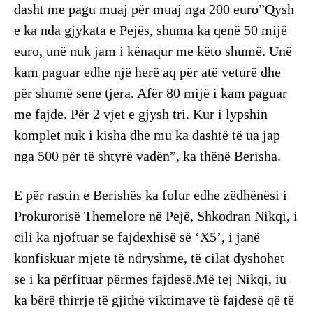
dasht me pagu muaj për muaj nga 200 euro”Qysh
e ka nda gjykata e Pejës, shuma ka qenë 50 mijë
euro, unë nuk jam i kënaqur me këto shumë. Unë
kam paguar edhe një herë aq për atë veturë dhe
për shumë sene tjera. Afër 80 mijë i kam paguar
me fajde. Për 2 vjet e gjysh tri. Kur i lypshin
komplet nuk i kisha dhe mu ka dashtë të ua jap
nga 500 për të shtyrë vadën”, ka thënë Berisha.
E për rastin e Berishës ka folur edhe zëdhënësi i
Prokurorisë Themelore në Pejë, Shkodran Nikqi, i
cili ka njoftuar se fajdexhisë së ‘X5’, i janë
konfiskuar mjete të ndryshme, të cilat dyshohet
se i ka përfituar përmes fajdesë.Më tej Nikqi, iu
ka bërë thirrje të gjithë viktimave të fajdesë që të