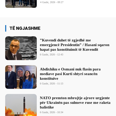
4 Gusht, 2026 - 09:27
TË NGJASHME
​”Kuvendi duhet të zgjedhë me
emergjencë Presidentin” / Hasani sqaron
hapat pas konstituimit të Kuvendit
6 Gusht, 2026 - 12:43
Abdixhiku e Osmani nuk flasin para
mediave pasi Kurti shtyri seancën
konstituive
6 Gusht, 2026 - 11:13
NATO premton mbrojtje ajrore urgjente
për Ukrainën pas sulmeve ruse me raketa
balistike
6 Gusht, 2026 - 10:34