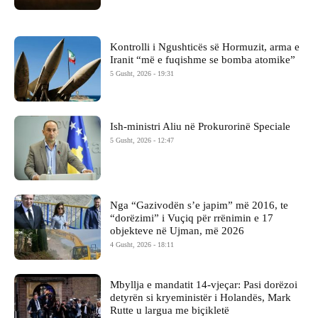
Kontrolli i Ngushticës së Hormuzit, arma e
Iranit “më e fuqishme se bomba atomike”
5 Gusht, 2026 - 19:31
Ish-ministri ​Aliu në Prokurorinë Speciale
5 Gusht, 2026 - 12:47
Nga “Gazivodën s’e japim” më 2016, te
“dorëzimi” i Vuçiq për rrënimin e 17
objekteve në Ujman, më 2026
4 Gusht, 2026 - 18:11
Mbyllja e mandatit 14-vjeçar: Pasi dorëzoi
detyrën si kryeministër i Holandës, Mark
Rutte u largua me biçikletë