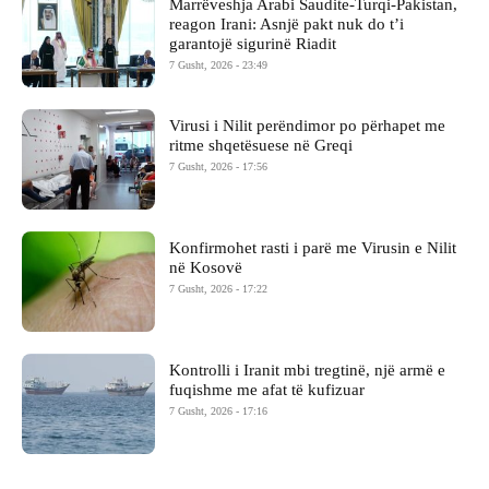
Marrëveshja Arabi Saudite-Turqi-Pakistan,
reagon Irani: Asnjë pakt nuk do t’i
garantojë sigurinë Riadit
7 Gusht, 2026 - 23:49
Virusi i Nilit perëndimor po përhapet me
ritme shqetësuese në Greqi
7 Gusht, 2026 - 17:56
Konfirmohet rasti i parë me Virusin e Nilit
në Kosovë
7 Gusht, 2026 - 17:22
Kontrolli i Iranit mbi tregtinë, një armë e
fuqishme me afat të kufizuar
7 Gusht, 2026 - 17:16