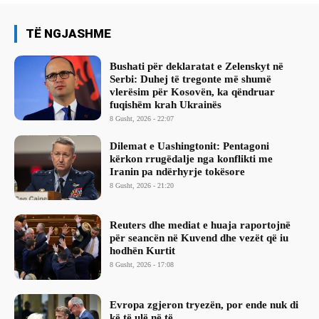
TË NGJASHME
Bushati për deklaratat e Zelenskyt në
Serbi: Duhej të tregonte më shumë
vlerësim për Kosovën, ka qëndruar
fuqishëm krah Ukrainës
8 Gusht, 2026 - 22:07
Dilemat e Uashingtonit: Pentagoni
kërkon rrugëdalje nga konflikti me
Iranin pa ndërhyrje tokësore
8 Gusht, 2026 - 21:20
Reuters dhe mediat e huaja raportojnë
për seancën në Kuvend dhe vezët që iu
hodhën Kurtit
8 Gusht, 2026 - 17:08
Evropa zgjeron tryezën, por ende nuk di
kë të ulë në të