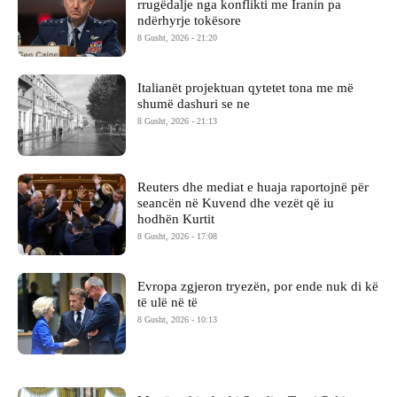
rrugëdalje nga konflikti me Iranin pa
ndërhyrje tokësore
8 Gusht, 2026 - 21:20
Italianët projektuan qytetet tona me më
shumë dashuri se ne
8 Gusht, 2026 - 21:13
Reuters dhe mediat e huaja raportojnë për
seancën në Kuvend dhe vezët që iu
hodhën Kurtit
8 Gusht, 2026 - 17:08
Evropa zgjeron tryezën, por ende nuk di kë
të ulë në të
8 Gusht, 2026 - 10:13