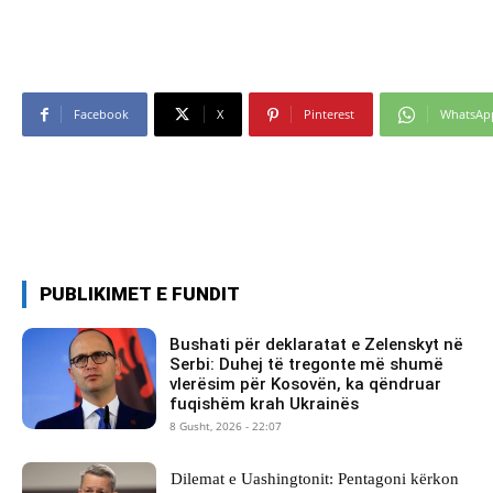
Facebook
X
Pinterest
WhatsAp
PUBLIKIMET E FUNDIT
Bushati për deklaratat e Zelenskyt në
Serbi: Duhej të tregonte më shumë
vlerësim për Kosovën, ka qëndruar
fuqishëm krah Ukrainës
8 Gusht, 2026 - 22:07
Dilemat e Uashingtonit: Pentagoni kërkon