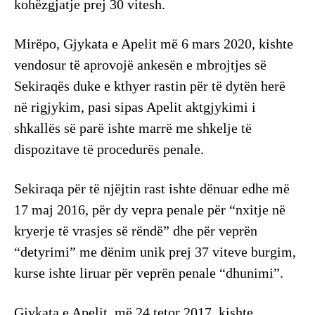
kohëzgjatje prej 30 vitesh.
Mirëpo, Gjykata e Apelit më 6 mars 2020, kishte
vendosur të aprovojë ankesën e mbrojtjes së
Sekiraqës duke e kthyer rastin për të dytën herë
në rigjykim, pasi sipas Apelit aktgjykimi i
shkallës së parë ishte marrë me shkelje të
dispozitave të procedurës penale.
Sekiraqa për të njëjtin rast ishte dënuar edhe më
17 maj 2016, për dy vepra penale për “nxitje në
kryerje të vrasjes së rëndë” dhe për veprën
“detyrimi” me dënim unik prej 37 viteve burgim,
kurse ishte liruar për veprën penale “dhunimi”.
Gjykata e Apelit, më 24 tetor 2017, kishte