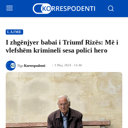
LAJME
I zhgënjyer babai i Triumf Rizës: Më i
vlefshëm krimineli sesa polici hero
3 Maj, 2024 - 13:46
Nga
Korrespodenti