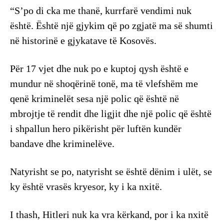
“S’po di cka me thanë, kurrfarë vendimi nuk
është. Është një gjykim që po zgjatë ma së shumti
në historinë e gjykatave të Kosovës.
Për 17 vjet dhe nuk po e kuptoj qysh është e
mundur në shoqërinë tonë, ma të vlefshëm me
qenë kriminelët sesa një polic që është në
mbrojtje të rendit dhe ligjit dhe një polic që është
i shpallun hero pikërisht për luftën kundër
bandave dhe kriminelëve.
Natyrisht se po, natyrisht se është dënim i ulët, se
ky është vrasës kryesor, ky i ka nxitë.
I thash, Hitleri nuk ka vra kërkand, por i ka nxitë