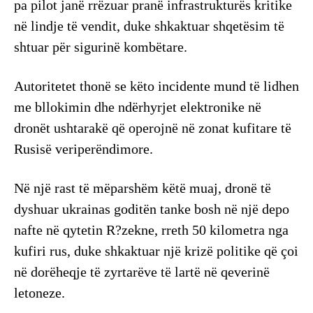
pa pilot janë rrëzuar pranë infrastrukturës kritike
në lindje të vendit, duke shkaktuar shqetësim të
shtuar për sigurinë kombëtare.
Autoritetet thonë se këto incidente mund të lidhen
me bllokimin dhe ndërhyrjet elektronike në
dronët ushtarakë që operojnë në zonat kufitare të
Rusisë veriperëndimore.
Në një rast të mëparshëm këtë muaj, dronë të
dyshuar ukrainas goditën tanke bosh në një depo
nafte në qytetin R?zekne, rreth 50 kilometra nga
kufiri rus, duke shkaktuar një krizë politike që çoi
në dorëheqje të zyrtarëve të lartë në qeverinë
letoneze.