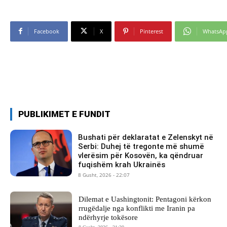
Facebook
X
Pinterest
WhatsAp
PUBLIKIMET E FUNDIT
Bushati për deklaratat e Zelenskyt në
Serbi: Duhej të tregonte më shumë
vlerësim për Kosovën, ka qëndruar
fuqishëm krah Ukrainës
8 Gusht, 2026 - 22:07
Dilemat e Uashingtonit: Pentagoni kërkon
rrugëdalje nga konflikti me Iranin pa
ndërhyrje tokësore