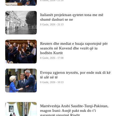
8 Gusht, 2026 - 21:20
Italianët projektuan qytetet tona me më
shumë dashuri se ne
8 Gusht, 2026 - 21:13
Reuters dhe mediat e huaja raportojnë për
seancën në Kuvend dhe vezët që iu
hodhën Kurtit
8 Gusht, 2026 - 17:08
Evropa zgjeron tryezën, por ende nuk di kë
të ulë në të
8 Gusht, 2026 - 10:13
Marrëveshja Arabi Saudite-Turqi-Pakistan,
reagon Irani: Asnjë pakt nuk do t’i
garantojë sigurinë Riadit