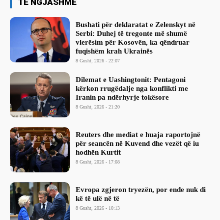
TË NGJASHME
Bushati për deklaratat e Zelenskyt në
Serbi: Duhej të tregonte më shumë
vlerësim për Kosovën, ka qëndruar
fuqishëm krah Ukrainës
8 Gusht, 2026 - 22:07
Dilemat e Uashingtonit: Pentagoni
kërkon rrugëdalje nga konflikti me
Iranin pa ndërhyrje tokësore
8 Gusht, 2026 - 21:20
Reuters dhe mediat e huaja raportojnë
për seancën në Kuvend dhe vezët që iu
hodhën Kurtit
8 Gusht, 2026 - 17:08
Evropa zgjeron tryezën, por ende nuk di
kë të ulë në të
8 Gusht, 2026 - 10:13