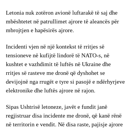
Letonia nuk zotëron avionë luftarakë të saj dhe
mbështetet në patrullimet ajrore të aleancës për
mbrojtjen e hapësirës ajrore.
Incidenti vjen në një kontekst të rritjes së
tensioneve në kufijtë lindorë të NATO-s, në
kushtet e vazhdimit të luftës në Ukraine dhe
rritjes së rasteve me dronë që dyshohet se
devijojnë nga rrugët e tyre si pasojë e ndërhyrjeve
elektronike dhe luftës ajrore në rajon.
Sipas Ushtrisë letoneze, javët e fundit janë
regjistruar disa incidente me dronë, që kanë rënë
në territorin e vendit. Në disa raste, pajisje ajrore