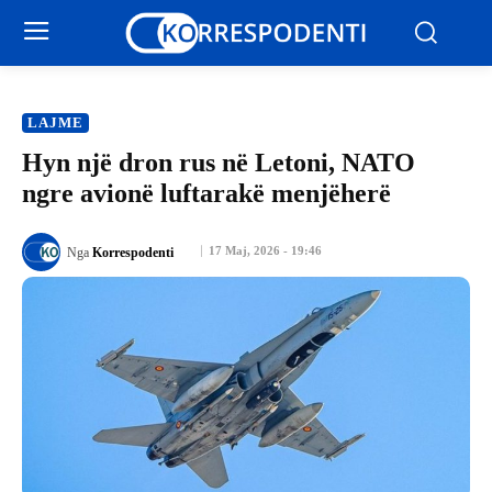
LAJME
Hyn një dron rus në Letoni, NATO
ngre avionë luftarakë menjëherë
17 Maj, 2026 - 19:46
Nga
Korrespodenti