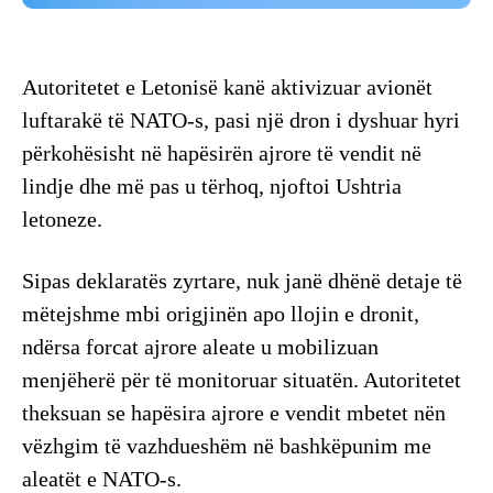
Autoritetet e Letonisë kanë aktivizuar avionët
luftarakë të NATO-s, pasi një dron i dyshuar hyri
përkohësisht në hapësirën ajrore të vendit në
lindje dhe më pas u tërhoq, njoftoi Ushtria
letoneze.
Sipas deklaratës zyrtare, nuk janë dhënë detaje të
mëtejshme mbi origjinën apo llojin e dronit,
ndërsa forcat ajrore aleate u mobilizuan
menjëherë për të monitoruar situatën. Autoritetet
theksuan se hapësira ajrore e vendit mbetet nën
vëzhgim të vazhdueshëm në bashkëpunim me
aleatët e NATO-s.