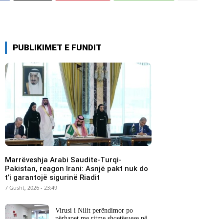
PUBLIKIMET E FUNDIT
Marrëveshja Arabi Saudite-Turqi-
Pakistan, reagon Irani: Asnjë pakt nuk do
t’i garantojë sigurinë Riadit
7 Gusht, 2026 - 23:49
Virusi i Nilit perëndimor po
përhapet me ritme shqetësuese në