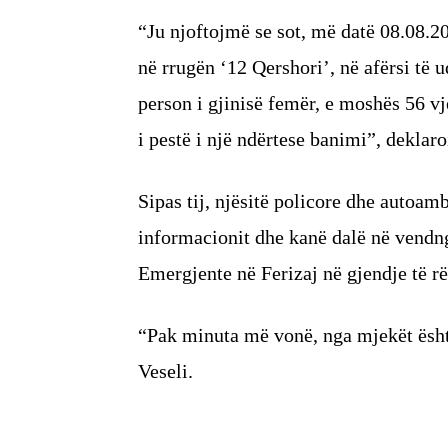
“Ju njoftojmë se sot, më datë 08.08.20
në rrugën ‘12 Qershori’, në afërsi të 
person i gjinisë femër, e moshës 56 vj
i pestë i një ndërtese banimi”, deklaro
Sipas tij, njësitë policore dhe autoa
informacionit dhe kanë dalë në vendng
Emergjente në Ferizaj në gjendje të r
“Pak minuta më vonë, nga mjekët është
Veseli.