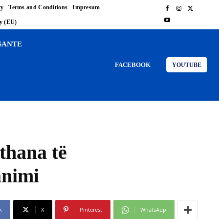
cy
Terms and Conditions
Impresum
cy (EU)
SANTE
FACEBOOK
YOUTUBE
thana të
animi
k
X
Pinterest
WhatsApp