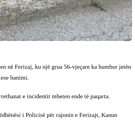
ten në Ferizaj, ku një grua 56-vjeçare ka humbur jetën
rtese banimi.
rrethanat e incidentit mbeten ende të paqarta.
dhënësi i Policisë për rajonin e Ferizajt, Kanun