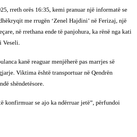
25, rreth orës 16:35, kemi pranuar një informatë se
udhëkryqit me rrugën ‘Zenel Hajdini’ në Ferizaj, një
eçare, në rrethana ende të panjohura, ka rënë nga kati
i Veseli.
mbulanca kanë reaguar menjëherë pas marrjes së
jarje. Viktima është transportuar në Qendrën
ëndë shëndetësore.
 konfirmuar se ajo ka ndërruar jetë”, përfundoi