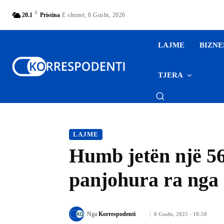
C
20.1
Pristina
E shtunë, 8 Gusht, 2026
LAJME
BIZNE
TJERA
LAJME
Humb jetën një 56-
panjohura ra nga k
Nga
Korrespodenti
8 Gusht, 2025 - 18:58