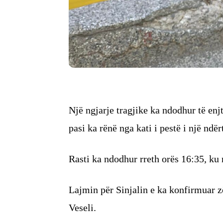
Një ngjarje tragjike ka ndodhur të enj
pasi ka rënë nga kati i pestë i një ndë
Rasti ka ndodhur rreth orës 16:35, ku 
Lajmin për Sinjalin e ka konfirmuar zë
Veseli.