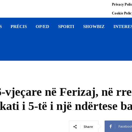
Privacy Poli
Cookie Poli
S
PRÉCIS
OP/ED
SPORTI
SHOWBIZ
INTERE
vjeçare në Ferizaj, në rre
ati i 5-të i një ndërtese b
Faceboo
Share