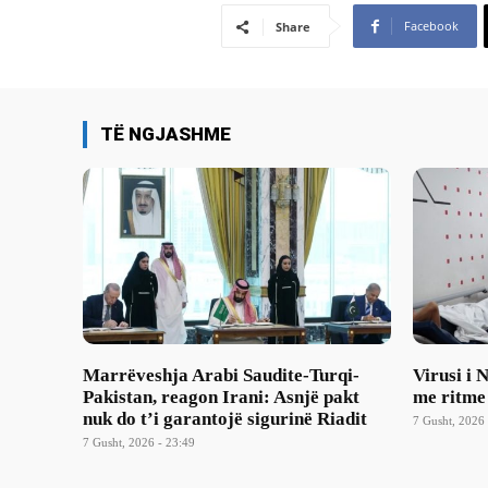
Facebook
Share
TË NGJASHME
Marrëveshja Arabi Saudite-Turqi-
Virusi i 
Pakistan, reagon Irani: Asnjë pakt
me ritme
nuk do t’i garantojë sigurinë Riadit
7 Gusht, 2026 
7 Gusht, 2026 - 23:49