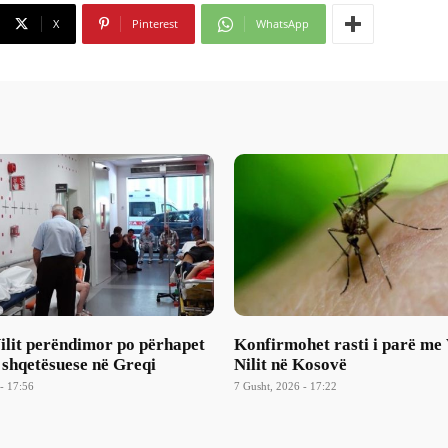
X
Pinterest
WhatsApp
Nilit perëndimor po përhapet
Konfirmohet rasti i parë me 
 shqetësuese në Greqi
Nilit në Kosovë
- 17:56
7 Gusht, 2026 - 17:22