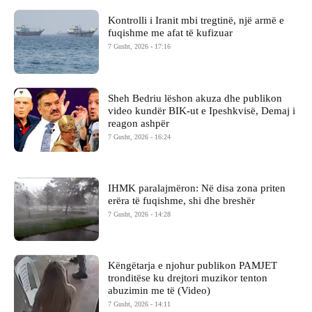
Kontrolli i Iranit mbi tregtinë, një armë e
fuqishme me afat të kufizuar
7 Gusht, 2026 - 17:16
Sheh Bedriu lëshon akuza dhe publikon
video kundër BIK-ut e Ipeshkvisë, Demaj i
reagon ashpër
7 Gusht, 2026 - 16:24
IHMK paralajmëron: Në disa zona priten
erëra të fuqishme, shi dhe breshër
7 Gusht, 2026 - 14:28
Këngëtarja e njohur publikon PAMJET
tronditëse ku drejtori muzikor tenton
abuzimin me të (Video)
7 Gusht, 2026 - 14:11