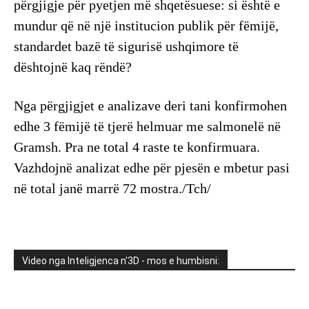
përgjigje për pyetjen më shqetësuese: si është e
mundur që në një institucion publik për fëmijë,
standardet bazë të sigurisë ushqimore të
dështojnë kaq rëndë?
Nga përgjigjet e analizave deri tani konfirmohen
edhe 3 fëmijë të tjerë helmuar me salmonelë në
Gramsh. Pra ne total 4 raste te konfirmuara.
Vazhdojnë analizat edhe për pjesën e mbetur pasi
në total janë marrë 72 mostra./Tch/
Video nga Inteligjenca n'3D - mos e humbisni: