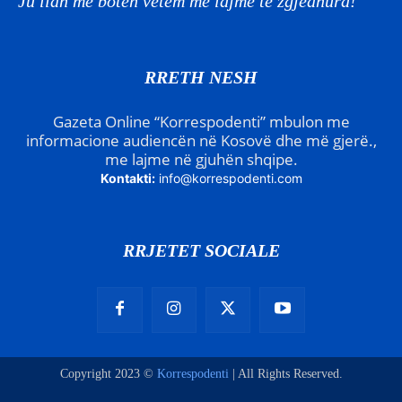
Ju lidh me botën vetëm me lajme të zgjedhura!
RRETH NESH
Gazeta Online “Korrespodenti” mbulon me
informacione audiencën në Kosovë dhe më gjerë.,
me lajme në gjuhën shqipe.
Kontakti:
info@korrespodenti.com
RRJETET SOCIALE
Copyright 2023 ©
Korrespodenti
| All Rights Reserved.