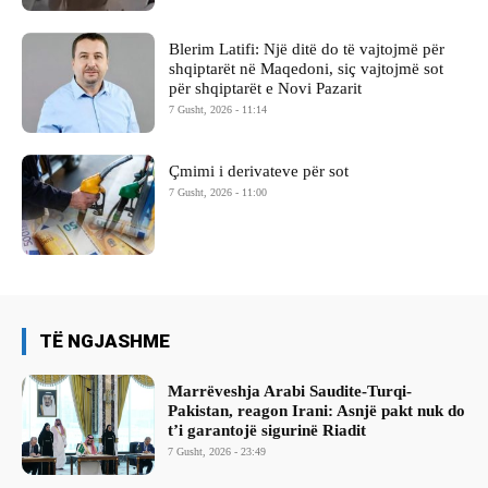
Blerim Latifi: Një ditë do të vajtojmë për
shqiptarët në Maqedoni, siç vajtojmë sot
për shqiptarët e Novi Pazarit
7 Gusht, 2026 - 11:14
Çmimi i derivateve për sot
7 Gusht, 2026 - 11:00
TË NGJASHME
Marrëveshja Arabi Saudite-Turqi-
Pakistan, reagon Irani: Asnjë pakt nuk do
t’i garantojë sigurinë Riadit
7 Gusht, 2026 - 23:49