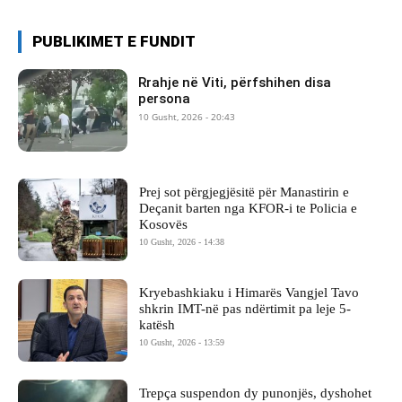
PUBLIKIMET E FUNDIT
Rrahje në Viti, përfshihen disa
persona
10 Gusht, 2026 - 20:43
Prej sot përgjegjësitë për Manastirin e
Deçanit barten nga KFOR-i te Policia e
Kosovës
10 Gusht, 2026 - 14:38
Kryebashkiaku i Himarës Vangjel Tavo
shkrin IMT-në pas ndërtimit pa leje 5-
katësh
10 Gusht, 2026 - 13:59
Trepça suspendon dy punonjës, dyshohet