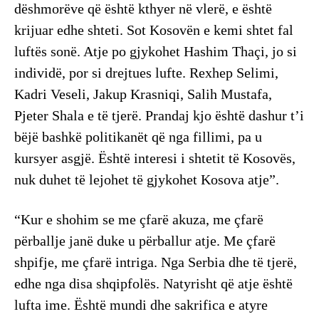
dëshmorëve që është kthyer në vlerë, e është
krijuar edhe shteti. Sot Kosovën e kemi shtet fal
luftës sonë. Atje po gjykohet Hashim Thaçi, jo si
individë, por si drejtues lufte. Rexhep Selimi,
Kadri Veseli, Jakup Krasniqi, Salih Mustafa,
Pjeter Shala e të tjerë. Prandaj kjo është dashur t’i
bëjë bashkë politikanët që nga fillimi, pa u
kursyer asgjë. Është interesi i shtetit të Kosovës,
nuk duhet të lejohet të gjykohet Kosova atje”.
“Kur e shohim se me çfarë akuza, me çfarë
përballje janë duke u përballur atje. Me çfarë
shpifje, me çfarë intriga. Nga Serbia dhe të tjerë,
edhe nga disa shqipfolës. Natyrisht që atje është
lufta ime. Është mundi dhe sakrifica e atyre