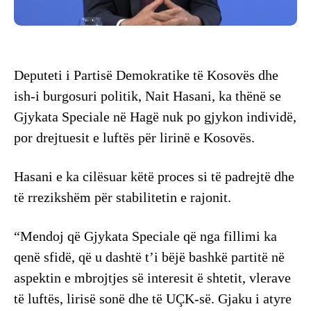
Deputeti i Partisë Demokratike të Kosovës dhe
ish-i burgosuri politik, Nait Hasani, ka thënë se
Gjykata Speciale në Hagë nuk po gjykon individë,
por drejtuesit e luftës për lirinë e Kosovës.
Hasani e ka cilësuar këtë proces si të padrejtë dhe
të rrezikshëm për stabilitetin e rajonit.
“Mendoj që Gjykata Speciale që nga fillimi ka
qenë sfidë, që u dashtë t’i bëjë bashkë partitë në
aspektin e mbrojtjes së interesit ë shtetit, vlerave
të luftës, lirisë sonë dhe të UÇK-së. Gjaku i atyre