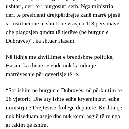
ushtari, deri të i burgosuri serb. Nga ministria
deri të presidenti drejtpërdrejtë kanë marrë pjesë
si institucione të shteti në vrasjen 118 personave
dhe plagosjen qindra të tjerëve (në burgun e
Dubravës)”, ka shtuar Hasani.
Në lidhje me zhvillimet e brendshme politike,
Hasani ka thënë se ende nuk ka ndonjë
marrëveshje për qeverisje të re.
“Sot ishim në burgun e Dubravës, në përkujtim të
26 vjetorit. Dhe aty ishte edhe kryeministri edhe
ministrja e Drejtësisë, kolegë deputetë. Kështu që
nuk biseduam asgjë dhe nuk kemi asgjë të re nga
ai takim që ishim.