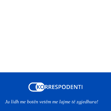
Ju lidh me botën vetëm me lajme të zgjedhura!