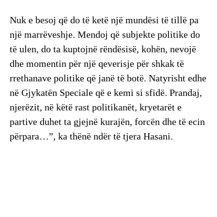
Nuk e besoj që do të ketë një mundësi të tillë pa
një marrëveshje. Mendoj që subjekte politike do
të ulen, do ta kuptojnë rëndësisë, kohën, nevojë
dhe momentin për një qeverisje për shkak të
rrethanave politike që janë të botë. Natyrisht edhe
në Gjykatën Speciale që e kemi si sfidë. Prandaj,
njerëzit, në këtë rast politikanët, kryetarët e
partive duhet ta gjejnë kurajën, forcën dhe të ecin
përpara…”, ka thënë ndër të tjera Hasani.