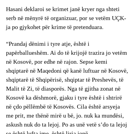
Hasani deklaroi se krimet janë kryer nga shteti
serb në mënyrë të organizuar, por se vetëm UÇK-
ja po gjykohet për krime të pretenduara.
“Prandaj dënimi i tyre atje, është i
papërballueshëm. Ai do të krijojë trazira jo vetëm
në Kosovë, por edhe në rajon. Sepse kemi
shqiptarë në Maqedoni që kanë luftuar në Kosovë,
shqiptarë të Shqipërisë, shqiptar të Preshevës, të
Malit të Zi, të diasporës. Nga të gjitha zonat në
Kosovë ka dëshmorë, gjaku i tyre është i shtrirë
në çdo pëllëmbë të Kosovës. Cila është arsyeja
me prit, me thënë mirë u bë, jo. nuk ka mundësi,
askush nuk do ta lejoj. Po as unë vetë s’do ta lejoj
se është lufta ime, është liria jonë…