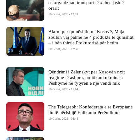
se organizuan transport të xehes jashtë
orarit
10 Gusht, 2026 - 13:21
Alarm për qumështin në Kosovë, Muja
zbulon vaj palme në 4 produkte të qumshtit
– i bën thirrje Prokurorisë për hetim
10 Gusht, 2026 - 12:30
Qëndrimi i Zelenskyt për Kosovën nxit
reagime të ashpra, politikani ukrainas:
Pështymë në fytyrën e një vendi mik
10 Gusht, 2026 - 11:04
The Telegraph: Konfederata e re Evropiane
do të përfshijë Ballkanin Perëndimor
10 Gusht, 2026 - 08:48