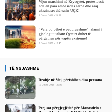
Vijon marshimi në Kryeqytet, protestuesit
ndalen para ambasadës serbe dhe asaj
ukrainase; thërrasin UÇK!
9 Gusht, 2026 - 21:38
“Vera po bëhet e padurueshme”, alarmi i
gjeologut italian: Qytetet duhet të
përgatiten për vapën ekstreme!
9 Gusht, 2026 - 19:45
TË NGJASHME
Rrahje në Viti, përfshihen disa persona
10 Gusht, 2026 - 20:43
Prej sot përgjegjësitë për Manastirin e