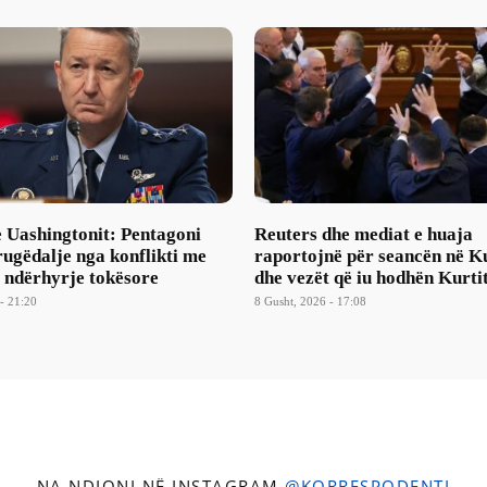
e Uashingtonit: Pentagoni
Reuters dhe mediat e huaja
ugëdalje nga konflikti me
raportojnë për seancën në 
a ndërhyrje tokësore
dhe vezët që iu hodhën Kurti
- 21:20
8 Gusht, 2026 - 17:08
NA NDIQNI NË INSTAGRAM
@KORRESPODENTI