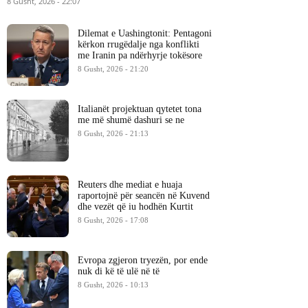
8 Gusht, 2026 - 22:07
Dilemat e Uashingtonit: Pentagoni
kërkon rrugëdalje nga konflikti
me Iranin pa ndërhyrje tokësore
8 Gusht, 2026 - 21:20
Italianët projektuan qytetet tona
me më shumë dashuri se ne
8 Gusht, 2026 - 21:13
Reuters dhe mediat e huaja
raportojnë për seancën në Kuvend
dhe vezët që iu hodhën Kurtit
8 Gusht, 2026 - 17:08
Evropa zgjeron tryezën, por ende
nuk di kë të ulë në të
8 Gusht, 2026 - 10:13