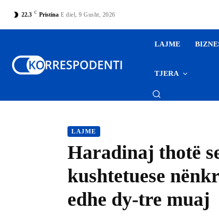
C
22.3
Pristina
E diel, 9 Gusht, 2026
LAJME
BIZNE
TJERA
LAJME
Haradinaj thotë s
kushtetuese nënkr
edhe dy-tre muaj