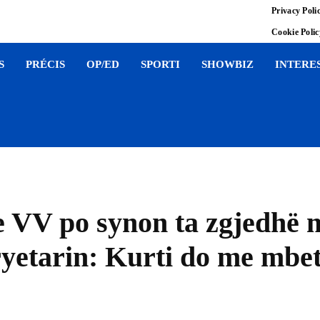
Privacy Poli
Cookie Poli
S
PRÉCIS
OP/ED
SPORTI
SHOWBIZ
INTERE
e VV po synon ta zgjedhë 
yetarin: Kurti do me mbet