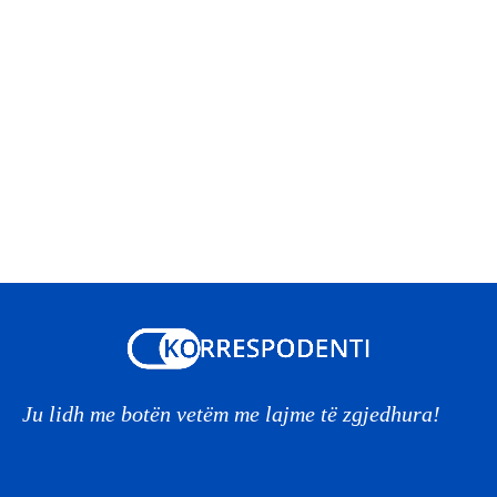
Ju lidh me botën vetëm me lajme të zgjedhura!