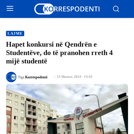
LAJME
Hapet konkursi në Qendrën e
Studentëve, do të pranohen rreth 4
mijë studentë
13 Shtator, 2024 - 13:43
Nga
Korrespodenti