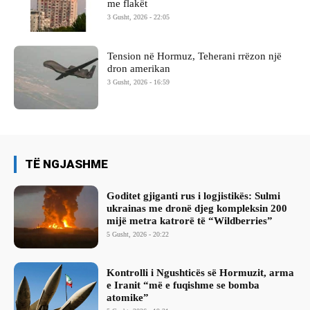
me flakët
3 Gusht, 2026 - 22:05
Tension në Hormuz, Teherani rrëzon një
dron amerikan
3 Gusht, 2026 - 16:59
TË NGJASHME
Goditet gjiganti rus i logjistikës: Sulmi
ukrainas me dronë djeg kompleksin 200
mijë metra katrorë të “Wildberries”
5 Gusht, 2026 - 20:22
Kontrolli i Ngushticës së Hormuzit, arma
e Iranit “më e fuqishme se bomba
atomike”