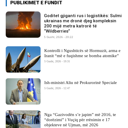
PUBLIKIMET E FUNDIT
Goditet gjiganti rus i logjistikës: Sulmi
ukrainas me dronë djeg kompleksin
200 mijë metra katrorë të
“Wildberries”
5 Gusht, 2026 - 20:22
Kontrolli i Ngushticës së Hormuzit, arma e
Iranit “më e fuqishme se bomba atomike”
5 Gusht, 2026 - 19:31
Ish-ministri ​Aliu në Prokurorinë Speciale
5 Gusht, 2026 - 12:47
Nga “Gazivodën s’e japim” më 2016, te
“dorëzimi” i Vuçiq për rrënimin e 17
objekteve në Ujman, më 2026