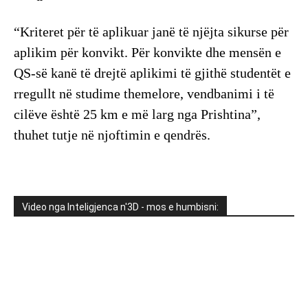
“Kriteret për të aplikuar janë të njëjta sikurse për
aplikim për konvikt. Për konvikte dhe mensën e
QS-së kanë të drejtë aplikimi të gjithë studentët e
rregullt në studime themelore, vendbanimi i të
cilëve është 25 km e më larg nga Prishtina”,
thuhet tutje në njoftimin e qendrës.
Video nga Inteligjenca n'3D - mos e humbisni: