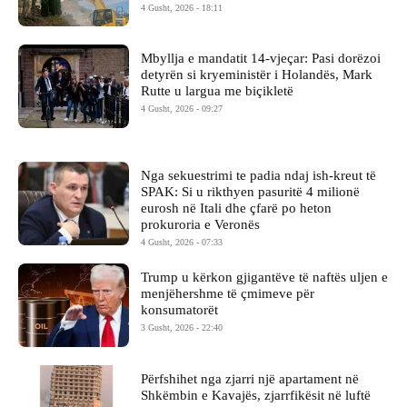
4 Gusht, 2026 - 18:11
Mbyllja e mandatit 14-vjeçar: Pasi dorëzoi
detyrën si kryeministër i Holandës, Mark
Rutte u largua me biçikletë
4 Gusht, 2026 - 09:27
Nga sekuestrimi te padia ndaj ish-kreut të
SPAK: Si u rikthyen pasuritë 4 milionë
eurosh në Itali dhe çfarë po heton
prokuroria e Veronës
4 Gusht, 2026 - 07:33
Trump u kërkon gjigantëve të naftës uljen e
menjëhershme të çmimeve për
konsumatorët
3 Gusht, 2026 - 22:40
Përfshihet nga zjarri një apartament në
Shkëmbin e Kavajës, zjarrfikësit në luftë