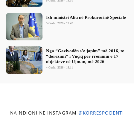
5 Gusht, 2026 - 19:31
Ish-ministri ​Aliu në Prokurorinë Speciale
5 Gusht, 2026 - 12:47
Nga “Gazivodën s’e japim” më 2016, te
“dorëzimi” i Vuçiq për rrënimin e 17
objekteve në Ujman, më 2026
4 Gusht, 2026 - 18:11
NA NDIQNI NË INSTAGRAM
@KORRESPODENTI