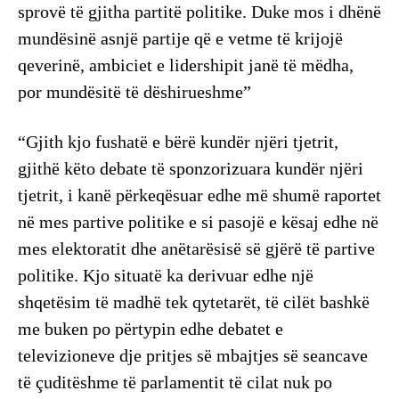
sprovë të gjitha partitë politike. Duke mos i dhënë
mundësinë asnjë partije që e vetme të krijojë
qeverinë, ambiciet e lidershipit janë të mëdha,
por mundësitë të dëshirueshme”
“Gjith kjo fushatë e bërë kundër njëri tjetrit,
gjithë këto debate të sponzorizuara kundër njëri
tjetrit, i kanë përkeqësuar edhe më shumë raportet
në mes partive politike e si pasojë e kësaj edhe në
mes elektoratit dhe anëtarësisë së gjërë të partive
politike. Kjo situatë ka derivuar edhe një
shqetësim të madhë tek qytetarët, të cilët bashkë
me buken po përtypin edhe debatet e
televizioneve dje pritjes së mbajtjes së seancave
të çuditëshme të parlamentit të cilat nuk po