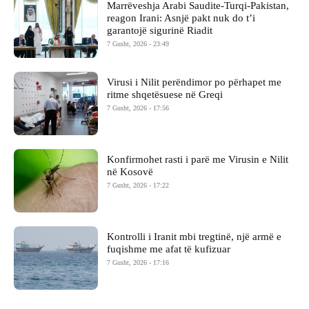
Marrëveshja Arabi Saudite-Turqi-Pakistan,
reagon Irani: Asnjë pakt nuk do t’i
garantojë sigurinë Riadit
7 Gusht, 2026 - 23:49
Virusi i Nilit perëndimor po përhapet me
ritme shqetësuese në Greqi
7 Gusht, 2026 - 17:56
Konfirmohet rasti i parë me Virusin e Nilit
në Kosovë
7 Gusht, 2026 - 17:22
Kontrolli i Iranit mbi tregtinë, një armë e
fuqishme me afat të kufizuar
7 Gusht, 2026 - 17:16