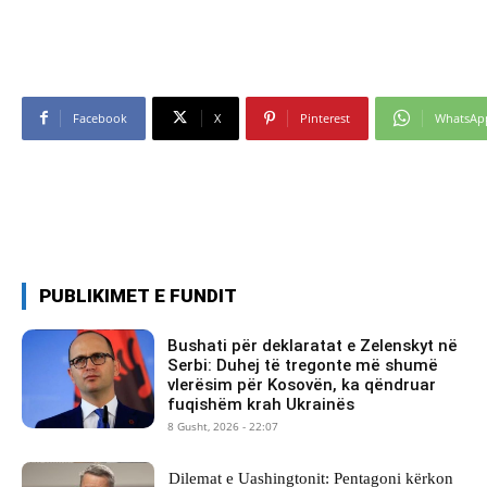
Facebook
X
Pinterest
WhatsAp
PUBLIKIMET E FUNDIT
Bushati për deklaratat e Zelenskyt në
Serbi: Duhej të tregonte më shumë
vlerësim për Kosovën, ka qëndruar
fuqishëm krah Ukrainës
8 Gusht, 2026 - 22:07
Dilemat e Uashingtonit: Pentagoni kërkon