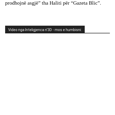
prodhojnë asgjë” tha Haliti për “Gazeta Blic”.
Video nga Inteligjenca n'3D - mos e humbisni: