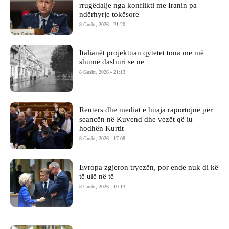
rrugëdalje nga konflikti me Iranin pa
ndërhyrje tokësore
8 Gusht, 2026 - 21:20
Italianët projektuan qytetet tona me më
shumë dashuri se ne
8 Gusht, 2026 - 21:13
Reuters dhe mediat e huaja raportojnë për
seancën në Kuvend dhe vezët që iu
hodhën Kurtit
8 Gusht, 2026 - 17:08
Evropa zgjeron tryezën, por ende nuk di kë
të ulë në të
8 Gusht, 2026 - 10:13