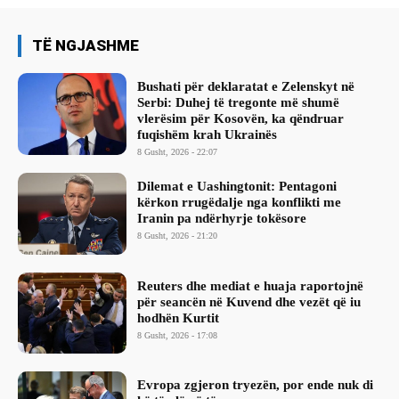
TË NGJASHME
Bushati për deklaratat e Zelenskyt në
Serbi: Duhej të tregonte më shumë
vlerësim për Kosovën, ka qëndruar
fuqishëm krah Ukrainës
8 Gusht, 2026 - 22:07
Dilemat e Uashingtonit: Pentagoni
kërkon rrugëdalje nga konflikti me
Iranin pa ndërhyrje tokësore
8 Gusht, 2026 - 21:20
Reuters dhe mediat e huaja raportojnë
për seancën në Kuvend dhe vezët që iu
hodhën Kurtit
8 Gusht, 2026 - 17:08
Evropa zgjeron tryezën, por ende nuk di