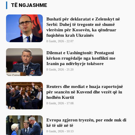
TË NGJASHME
Bushati për deklaratat e Zelenskyt në
Serbi: Duhej të tregonte më shumë
vlerësim për Kosovën, ka qëndruar
fuqishëm krah Ukrainës
8 Gusht, 2026 - 22:07
Dilemat e Uashingtonit: Pentagoni
kërkon rrugëdalje nga konflikti me
Iranin pa ndërhyrje tokësore
8 Gusht, 2026 - 21:20
Reuters dhe mediat e huaja raportojnë
për seancën në Kuvend dhe vezët që iu
hodhën Kurtit
8 Gusht, 2026 - 17:08
Evropa zgjeron tryezën, por ende nuk di
kë të ulë në të
8 Gusht, 2026 - 10:13