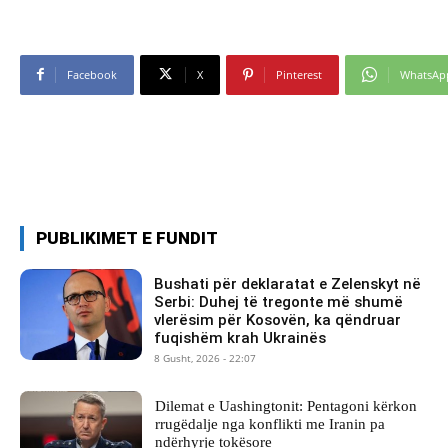
Facebook
X
Pinterest
WhatsAp
PUBLIKIMET E FUNDIT
Bushati për deklaratat e Zelenskyt në
Serbi: Duhej të tregonte më shumë
vlerësim për Kosovën, ka qëndruar
fuqishëm krah Ukrainës
8 Gusht, 2026 - 22:07
Dilemat e Uashingtonit: Pentagoni kërkon
rrugëdalje nga konflikti me Iranin pa
ndërhyrje tokësore