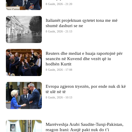
8 Gusht, 2026 - 21:20
Italianët projektuan qytetet tona me më
shumë dashuri se ne
8 Gusht, 2026 - 21:13
Reuters dhe mediat e huaja raportojnë për
seancën në Kuvend dhe vezët që iu
hodhën Kurtit
8 Gusht, 2026 - 17:08
Evropa zgjeron tryezën, por ende nuk di kë
të ulë në të
8 Gusht, 2026 - 10:13
Marrëveshja Arabi Saudite-Turqi-Pakistan,
reagon Irani: Asnjë pakt nuk do t’i